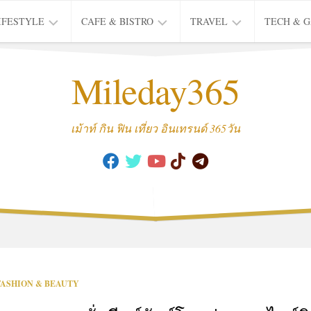
IFESTYLE
CAFE & BISTRO
TRAVEL
TECH & 
IFE
BISTRO
TIEW
Mileday365
HEALTH
THAI
CAFE
HOTEL
INTER
REVIEW
TRIP
เม้าท์ กิน ฟิน เที่ยว อินเทรนด์ 365วัน
MUSIC
&
ARTS
CULTURE
FASHION
&
BEAUTY
MOVIE
FASHION & BEAUTY
&
SERIES