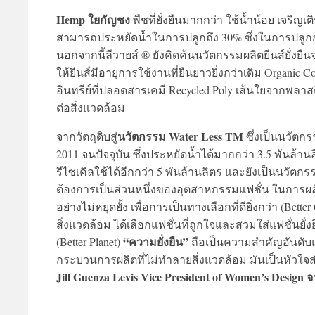
Hemp ใยกัญชง
พืชที่ยั่งยืนมากกว่า ใช้น้ำน้อย เจริ
สามารถประหยัดน้ำในการปลูกถึง 30% ซึ่งในการปลูกกั
นอกจากนี้ลีวายส์ ® ยังคิดค้นนวัตกรรมผลิตยีนส์ยั่งย
ให้ยีนส์มีอายุการใช้งานที่ยืนยาวยิ่งกว่าเดิม Organic
อินทรีย์ที่ปลอดสารเคมี Recycled Poly เส้นใยจากพลา
ต่อสิ่งแวดล้อม
นวัตกรรม Water Less TM
จากวัตถุดิบสู่
ซึ่งเป็นนวัตกรร
2011 จนปัจจุบัน ซึ่งประหยัดน้ำได้มากกว่า 3.5 พันล
รีไซเคิลใช้ได้อีกกว่า 5 พันล้านลิตร และยังเป็นนวัตกร
ต้องการเป็นส่วนหนึ่งของอุตสาหกรรมแฟชั่น ในการผลัก
อย่างไม่หยุดยั้ง เพื่อการเป็นทางเลือกที่ดียิ่งกว่า (Bet
สิ่งแวดล้อม ได้เลือกแฟชั่นที่ถูกใจและสวมใส่แฟชั่นยั่งยื
“ความยั่งยืน”
(Better Planet)
ถือเป็นความสำคัญอันดับแ
กระบวนการผลิตที่ไม่ทำลายสิ่งแวดล้อม มันเป็นหัวใจสำ
Jill Guenza Levis Vice President of Women’s Design
จ