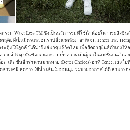
วยนวัตกรรม Water Less TM ซึ่งเป็นนวัตกรรมที่ใช้น้ำน้อยในการผลิตยีนส
ตถุดิบที่เป็นมิตรและอนุรักษ์สิ่งแวดล้อม อาทิเช่น Tencel และ Hem
ุ้นให้ลูกค้าได้นำยีนส์มาชุบชีวิตใหม่ เพื่อยืดอายุยีนส์ตัวเก่งให้อยู
่า ลีวายส์ ® มุ่งมั่นพัฒนาและตอกย้ำความเป็นผู้นำในแฟชั่นยีนส์ และ
วดล้อม เพิ่มขึ้นอีกจำนวนมากมาย (Better Choices) อาทิ Tencel เส้นใยท
อดสารเคมี ลดการใช้น้ำ เส้นใยอ่อนนุ่ม ระบายอากาศได้ดี สามารถ