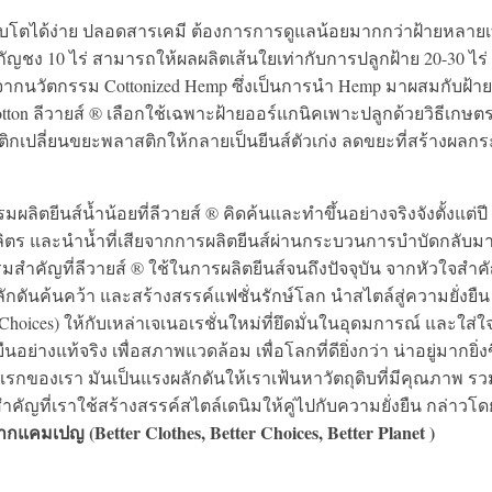
ญเติบโตได้ง่าย ปลอดสารเคมี ต้องการการดูแลน้อยมากกว่าฝ้ายหลายเ
ญชง 10 ไร่ สามารถให้ผลผลิตเส้นใยเท่ากับการปลูกฝ้าย 20-30 ไร่
ืนจากนวัตกรรม Cottonized Hemp ซึ่งเป็นการนำ Hemp มาผสมกับฝ้ายเ
 Cotton ลีวายส์ ® เลือกใช้เฉพาะฝ้ายออร์แกนิคเพาะปลูกด้วยวิธีเกษต
สติกเปลี่ยนขยะพลาสติกให้กลายเป็นยีนส์ตัวเก่ง ลดขยะที่สร้างผลก
มผลิตยีนส์น้ำน้อยที่ลีวายส์ ® คิดค้นและทำขึ้นอย่างจริงจังตั้งแต่ปี
้านลิตร และนำน้ำที่เสียจากการผลิตยีนส์ผ่านกระบวนการบำบัดกลับม
รมสำคัญที่ลีวายส์ ® ใช้ในการผลิตยีนส์จนถึงปัจจุบัน จากหัวใจสำคั
ดันค้นคว้า และสร้างสรรค์แฟชั่นรักษ์โลก นำสไตล์สู่ความยั่งยืน
ter Choices) ให้กับเหล่าเจเนอเรชั่นใหม่ที่ยึดมั่นในอุดมการณ์ และใส่
นอย่างแท้จริง เพื่อสภาพแวดล้อม เพื่อโลกที่ดียิ่งกว่า น่าอยู่มากยิ่งข
รกของเรา มันเป็นแรงผลักดันให้เราเฟ้นหาวัตถุดิบที่มีคุณภาพ รว
คัญที่เราใช้สร้างสรรค์สไตล์เดนิมให้คู่ไปกับความยั่งยืน กล่าวโด
ากแคมเปญ (Better Clothes, Better Choices, Better Planet )