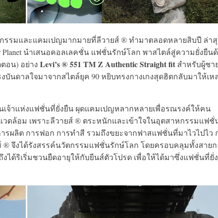
นกิจกรรมและแคมเปญมากมายที่ลีวายส์ ® ทำมาตลอดหลายสิบปี ล่าส
er Planet นำเสนอคอลเลคชั่น แฟชั่นรักษ์โลก พาสไตล์สู่ความยั่งยืนด
Levi’s ® 551 TM Z Authentic Straight fit
ตอน) อย่าง
สำหรับผู้ชา
้แรงบันดาลใจมาจากสไตล์ยุค 90 หยิบทรงกางเกงสุดฮิตกลับมาให้เหล
เจ้าแห่งแฟชั่นที่ยั่งยืน ผุดแคมเปญหลากหลายเพื่อรณรงค์ให้คน
งแวดล้อม เพราะลีวายส์ ® ตระหนักและเข้าใจในอุตสาหกรรมแฟชั่นท
รผลิต การฟอก การทำสี รวมถึงขยะจากฟาสแฟชั่นที่มาไวไปไว ก
® จึงได้รังสรรค์นวัตกรรมแฟชั่นรักษ์โลก โดยครอบคลุมทั้งสาย
้ริเริ่มชวนยืดอายุให้กับยีนส์ตัวโปรด เพื่อให้ได้มาซึ่งแฟชั่นที่ยั่ง