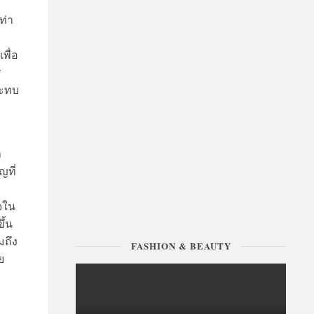
ท่า
พื่อ
ร
ระทบ
า
ญที่
ใจใน
ึ้น
มถึง
ย
FASHION & BEAUTY