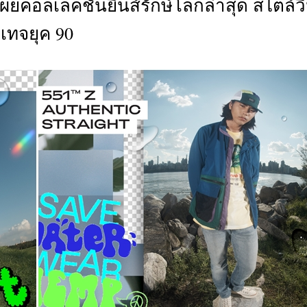
 เผยคอลเลคชั่นยีนส์รักษ์โลกล่าสุด สไตล์ว
CTIVITIES
เทจยุค 90
&
EVENT
DEAL