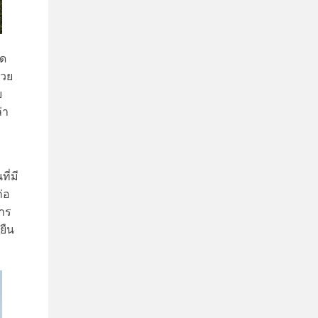
ุด
้วย
ย
่า
ี่มี
่อ
การ
ยืน