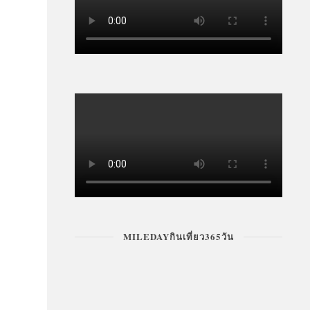
MILEDAYกินเที่ยว365วัน