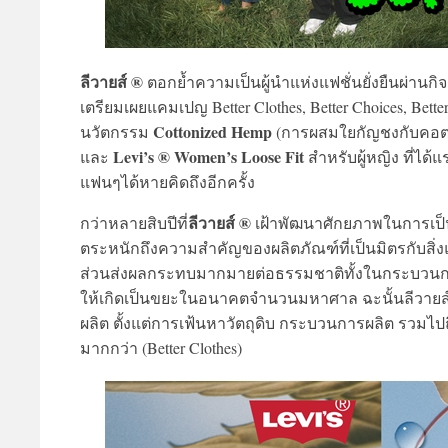
ลีวายส์ ®
ตอกย้ำความเป็นผู้นำแห่งแฟชั่นยั่งยืนผ่า
เตรียมเผยแคมเปญ Better Clothes, Better Choices, Bett
Cottonized Hemp
นวัตกรรม
(การผสมใยกัญชงกับคอต
Levi’s ® Women’s Loose Fit
และ
สำหรับผู้หญิง ที่ได
แฟนๆได้หายคิดถึงอีกครั้ง
ลีวายส์ ®
กว่าหลายสิบปีที่
เฝ้าพัฒนาศักยภาพในการเป็น
ตระหนักถึงความสำคัญของผลิตภัณฑ์ที่เป็นมิตรกับสิ่
ส่วนส่งผลกระทบมากมายต่อธรรมชาติทั้งในกระบวนกา
ให้เกิดเป็นขยะในอนาคตจำนวนมหาศาล ฉะนั้นลีวายส์ 
ผลิต ตั้งแต่การเฟ้นหาวัตถุดิบ กระบวนการผลิต รวมไปถึงได
มากกว่า (Better Clothes)