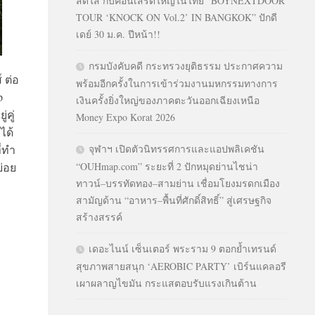
สดใส กับคอนเสิร์ตใหญ่ในไทย “BOYNEXTDOOR
TOUR ‘KNOCK ON Vol.2’ IN BANGKOK” ปักดี
เดย์ 30 ม.ค. ปีหน้า!!
กรมบังคับคดี กระทรวงยุติธรรม ประกาศความ
์ ต่อ
พร้อมอีกครั้งในการเข้าร่วมงานมหกรรมทางการ
p
เงินครั้งยิ่งใหญ่ของภาคตะวันออกเฉียงเหนือ
่คู่
Money Expo Korat 2026
ได้
ี่ทำ
จุฬาฯ เปิดตัวนิทรรศการและแอปพลิเคชัน
ย่อย
“OUHmap.com” ระยะที่ 2 ปักหมุดย่านไชน่า
ทาวน์–บรรทัดทอง–สามย่าน เชื่อมโยงมรดกเมือง
สามัญด้าน “อาหาร–พื้นที่ศักดิ์สิทธิ์” สู่เศรษฐกิจ
สร้างสรรค์
เดอะไนน์ เซ็นเตอร์ พระราม 9 ตอกย้ำเทรนด์
สุขภาพสายสนุก ‘AEROBIC PARTY’ เบิร์นแคลอรี
เผาผลาญไขมัน กระแสตอบรับแรงเกินต้าน