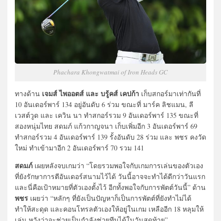
Phachara Khongwatmai of Iron Heads GC
เจมส์ ไพออตส์ และ บรู้คส์ เคปก้า
ทางด้าน
เก็บสกอร์มาเท่ากันที่
10 อันเดอร์พาร์ 134 อยู่อันดับ 6 ร่วม ขณะที่ มาร์ค ลิชแมน, ลี
เวสต์วูด และ เควิน นา ทำสกอร์รวม 9 อันเดอร์พาร์ 135 ขณะที่
สองหนุ่มไทย สดมภ์ แก้วกาญจนา เก็บเพิ่มอีก 3 อันเดอร์พาร์ 69
ทำสกอร์รวม 4 อันเดอร์พาร์ 139 รั้งอันดับ 28 ร่วม และ พชร คงวัด
ใหม่ ทำเข้ามาอีก 2 อันเดอร์พาร์ 70 รวม 141
สดมภ์
เผยหลังจบเกมว่า “โดยรวมพอใจกับเกมการเล่นของตัวเอง
ที่ยังรักษาการตีอันเดอร์สนามไว้ได้ วันนี้อาจจะทำได้ดีกว่าวันแรก
และนี่คือเป้าหมายที่ตัวเองตั้งไว้ อีกทั้งพอใจกับการพัตต์วันนี้” ด้าน
พชร
เผยว่า “หลักๆ ที่ยังเป็นปัญหาก็เป็นการพัตต์ที่ยังทำไม่ได้
ทำให้สะดุด และคอนโทรลตัวเองให้อยู่ในเกม เหลืออีก 18 หลุมให้
เล่น หวังว่าจะช่วยเป็นกำลังช่วยทีมได้ในวันสุดท้าย”