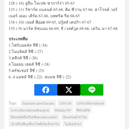
128 (-16) ยูจีน โลเปซ-ชาการ์ร่า 65-63
133 (-11) ริชาร์ด แบลนด์ 65-68, คิม ซีวาน 67-66, ฮาโรลด์ วอร์
เนอร์ เดอะ เติร์ด 67-66, แพทริค รีด 68-65
134 (-10) เจมส์ พีออต 69-65, บรู้คส์ เคปก้า 67-67
135 (-9) มาร์ค ลิชแมน 66-69, ลี เวสต์วูด 69-66, เควิน นา 67-68
ประเภททีม
1.ไฟร์บอลล์ส จีซี (-34)
2.ไนบลิคส์ จีซี (-27)
3.คลีกส์ จีซี (-26)
4.ไอออน เฮดส์ จีซี (-24)
5.ครัชเชอร์ จีซี (-23)
6..4 แอชส์ จีซี (-22), สแมช จีซี (-22)
Tags:
EugenioLopezChacarra
LIVGolf
LIVGolfInvitational
LivGolfInvitationalBangkok
Mileday365
ลิฟกอล์ฟ
ลิฟกอล์ฟอินวิเตชันแนลแบงคอก
อินเทรนด์365วัน
เม้าท์กินฟินเที่ยวไลฟ์สไตล์365วัน
ไมล์เดย์365