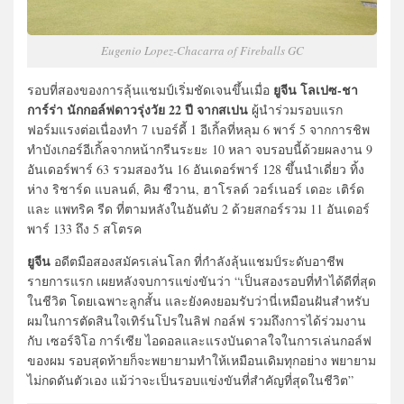
Eugenio Lopez-Chacarra of Fireballs GC
ยูจีน โลเปซ-ชา
รอบที่สองของการลุ้นแชมป์เริ่มชัดเจนขึ้นเมื่อ
การ์ร่า นักกอล์ฟดาวรุ่งวัย 22 ปี จากสเปน
ผู้นำร่วมรอบแรก
ฟอร์มแรงต่อเนื่องทำ 7 เบอร์ดี้ 1 อีเกิ้ลที่หลุม 6 พาร์ 5 จากการชิพ
ทำบังเกอร์อีเกิ้ลจากหน้ากรีนระยะ 10 หลา จบรอบนี้ด้วยผลงาน 9
อันเดอร์พาร์ 63 รวมสองวัน 16 อันเดอร์พาร์ 128 ขึ้นนำเดี่ยว ทิ้ง
ห่าง ริชาร์ด แบลนด์, คิม ซีวาน, ฮาโรลด์ วอร์เนอร์ เดอะ เติร์ด
และ แพทริค รีด ที่ตามหลังในอันดับ 2 ด้วยสกอร์รวม 11 อันเดอร์
พาร์ 133 ถึง 5 สโตรค
ยูจีน
อดีตมือสองสมัครเล่นโลก ที่กำลังลุ้นแชมป์ระดับอาชีพ
รายการแรก เผยหลังจบการแข่งขันว่า “เป็นสองรอบที่ทำได้ดีที่สุด
ในชีวิต โดยเฉพาะลูกสั้น และยังคงยอมรับว่านี่เหมือนฝันสำหรับ
ผมในการตัดสินใจเทิร์นโปรในลิฟ กอล์ฟ รวมถึงการได้ร่วมงาน
กับ เซอร์จิโอ การ์เซีย ไอดอลและแรงบันดาลใจในการเล่นกอล์ฟ
ของผม รอบสุดท้ายก็จะพยายามทำให้เหมือนเดิมทุกอย่าง พยายาม
ไม่กดดันตัวเอง แม้ว่าจะเป็นรอบแข่งขันที่สำคัญที่สุดในชีวิต”