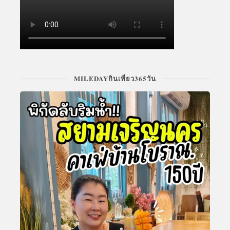
MILEDAYกินเที่ยว365วัน