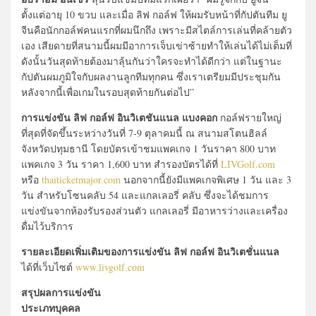
ตั้งแต่อายุ 10 ขวบ และเมื่อ ลิฟ กอล์ฟ ให้ผมรับหน้าที่กัปตันทีม ยู
จีนคือนักกอล์ฟคนแรกที่ผมนึกถึง เพราะมีสไตล์การเล่นที่คล้ายตัว
เอง เสียดายที่สนามนี้ผมมีอาการเจ็บเข่าซ้ายทำให้เล่นได้ไม่เต็มที่
ดังนั้นวันสุดท้ายต้องมาลุ้นกันว่าใครจะทำได้ดีกว่า แต่ในฐานะ
กัปตันผมภูมิใจกับผลงานลูกทีมทุกคน ซึ่งเราเตรียมมีประชุมกัน
หลังจากนี้เพื่อเกมในรอบสุดท้ายกันต่อไป”
การแข่งขัน ลิฟ กอล์ฟ อินวิเตชันแนล แบงคอก
กอล์ฟรายใหญ่
ที่สุดที่จัดขึ้นระหว่างวันที่ 7-9 ตุลาคมนี้ ณ สนามสโตนฮิลล์
จังหวัดปทุมธานี โดยบัตรเข้าชมแพคเกจ 1 วันราคา 800 บาท
แพคเกจ 3 วัน ราคา 1,600 บาท สำรองบัตรได้ที่
LIVGolf.com
หรือ
thaiticketmajor.com
นอกจากนี้ยังมีแพคเกจพิเศษ 1 วัน และ 3
วัน สำหรับโซนคลับ 54 และแกลเลอรี่ คลับ ซึ่งจะได้ชมการ
แข่งขันจากห้องรับรองส่วนตัว แกลเลอรี่ มีอาหารว่างและเครื่อง
ดื่มไว้บริการ
รายละเอียดเพิ่มเติมของการแข่งขัน ลิฟ กอล์ฟ อินวิเตชั่นแนล
ได้ที่เว็บไซต์
www.livgolf.com
สรุปผลการแข่งขัน
ประเภทบุคคล