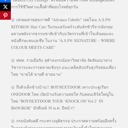
การใช้ชีวิตผ่านเสื้อผ้าที่ตอบโจทย์ทุกวัน
เสกผมสวยสุขภาพดี “Advance Cabello” เผยโฉม A.S.P®
KITOKO® Hair Care วีแกนแฮร์แคร์ระดับลักชัวรีจากอังกฤษ
ผสานพลังจากธรรมชาติเข้ากับนวัตกรรมที่เข้าใจเส้นผมและ
หนังศีรษะคนเอเชีย ในงาน “A.S.P® SIGNATURE – WHERE
COLOUR MEETS CARE”
ททท. ร่วมมือกับ จุฬาลงกรณ์มหาวิทยาลัย จัดสัมมนาทาง
วิชาการและการตลาดเชิงรุก แนะเคล็ดลับปรับธุรกิจท่องเที่ยว
ไทย “ขายได้ ขายดี ขายนาน”
ถึงคิวเด็กข้างบ้าน!! BOYNEXTDOOR เคาะประตูเรียก
ONEDOOR ไทย เปิดบ้านรับความสดใส กับคอนเสิร์ตใหญ่ใน
ไทย “BOYNEXTDOOR TOUR ‘KNOCK ON Vol.2’ IN
BANGKOK” ปักดีเดย์ 30 ม.ค. ปีหน้า!!
กรมบังคับคดี กระทรวงยุติธรรม ประกาศความพร้อมอีกครั้ง
ในการเข้าร่วมงานมหกรรมทางการเงินครั้งยิ่งใหญ่ของภาค