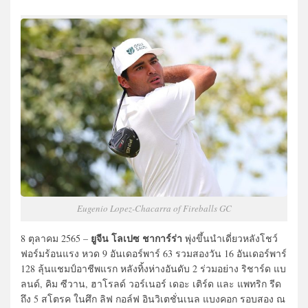
Eugenio Lopez-Chacarra of Fireballs GC
ยูจีน โลเปซ ชาการ์ร่า
8 ตุลาคม 2565 –
พุ่งขึ้นนำเดี่ยวหลังโชว์
ฟอร์มร้อนแรง หวด 9 อันเดอร์พาร์ 63 รวมสองวัน 16 อันเดอร์พาร์
128 ลุ้นแชมป์อาชีพแรก หลังทิ้งห่างอันดับ 2 ร่วมอย่าง ริชาร์ด แบ
ลนด์, คิม ซีวาน, ฮาโรลด์ วอร์เนอร์ เดอะ เติร์ด และ แพทริก รีด
ถึง 5 สโตรค ในศึก ลิฟ กอล์ฟ อินวิเตชั่นเนล แบงคอก รอบสอง ณ