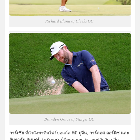
Richard Bland of Cleeks GC
Branden Grace of Stinger GC
การ์เซีย
ยูจีน, การ์ลอส ออร์ติซ และ
ที่กำลังพาทีมไฟร์บอลล์ส ที่มี
อับราฮัม อันเชร์
ลุ้นรับแชมป์ทีมแรกเผยว่า “ผมรู้จักกับ ยูจีน