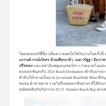
โดยเซเลปบริตี้ที่มาเต็มความสดใสให้กับงานในครั้งนี้ 
แกรนด์-กรณ์ภัสสร ด้วยเศียรเกล้า, เนย-วรัฐฐา อิมราพ
ปรือทอง
และเหล่าอินฟลูเอนเซอร์สาว ร่วมอวดโฉมสะ
คอลเลกชั่นสปริง 2024 Beach Destination เข้ากับบรรย
หัวหินให้กลายเป็นงาน lyn around Beachside Blast ที
หมอน ผ้าชายหาด รวมไปถึงเดคอเรชั่นต่างๆ ที่ได้รับแ
เพลิดเพลินกับกิจกรรม D.I.Y. Summer Beach Bag ตก