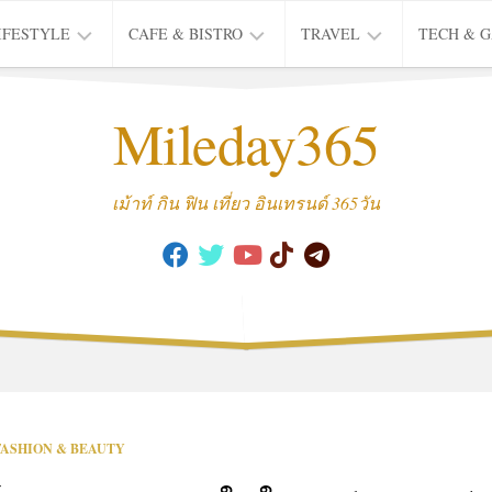
IFESTYLE
CAFE & BISTRO
TRAVEL
TECH & 
IFE
BISTRO
TIEW
Mileday365
HEALTH
THAI
CAFE
HOTEL
INTER
REVIEW
TRIP
เม้าท์ กิน ฟิน เที่ยว อินเทรนด์ 365วัน
MUSIC
&
ARTS
CULTURE
FASHION
&
BEAUTY
MOVIE
FASHION & BEAUTY
&
SERIES