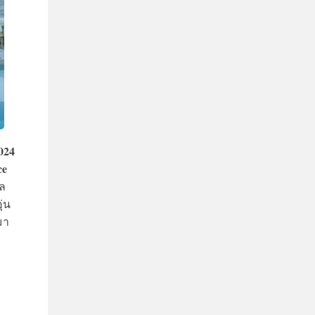
024
ce
อล
ุ่น
มา