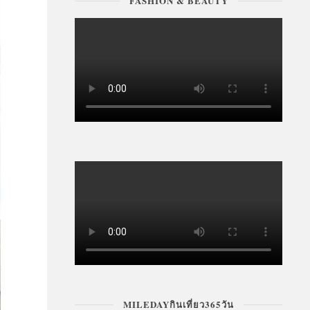
FASHION & BEAUTY
MILEDAYกินเที่ยว365วัน