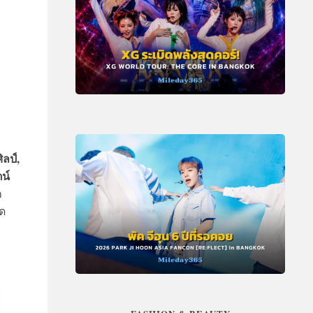
ลป์,
น์
ก
าด