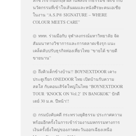
ลักชัวรีจากอังกฤษ ผสานพลังจากธรรมชาติเข้ากับ
นวัตกรรมที่เข้าใจเส้นผมและหนังศีรษะคนเอเชีย
ในงาน “A.S.P® SIGNATURE – WHERE
COLOUR MEETS CARE”
ททท. ร่วมมือกับ จุฬาลงกรณ์มหาวิทยาลัย จัด
สัมมนาทางวิชาการและการตลาดเชิงรุก แนะ
เคล็ดลับปรับธุรกิจท่องเที่ยวไทย “ขายได้ ขายดี
ขายนาน”
ถึงคิวเด็กข้างบ้าน!! BOYNEXTDOOR เคาะ
ประตูเรียก ONEDOOR ไทย เปิดบ้านรับความ
สดใส กับคอนเสิร์ตใหญ่ในไทย “BOYNEXTDOOR
TOUR ‘KNOCK ON Vol.2’ IN BANGKOK” ปักดี
เดย์ 30 ม.ค. ปีหน้า!!
กรมบังคับคดี กระทรวงยุติธรรม ประกาศความ
พร้อมอีกครั้งในการเข้าร่วมงานมหกรรมทางการ
เงินครั้งยิ่งใหญ่ของภาคตะวันออกเฉียงเหนือ