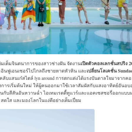
เปิดตัวคอลเลกชั่นสปริง 2
เติมเต็มจินตนาการของสาวช่างฝัน จัดงาน
เปลี่ยนโลเคชั่น Sunda
้และอินฟูเอนเซอร์ไปไกลถึงชายหาดหัวหิน และ
คลับแสนเก๋สไตล์ lyn around การตกแต่งได้แรงบันดาลใจมาจากค
งการเริ่มต้นใหม่ ให้ผู้คนออกมาใช้เวลาสัมผัสกับแสงอาทิตย์อันอบอ
านกับสีสันอันหวานฉ่ำ ไอเทมเรดดี้ทูแวร์และแอคเซสซอรี่ออกแบบ
ุก สดใส และมองโลกในแง่ดีอย่างเต็มเปี่ยม