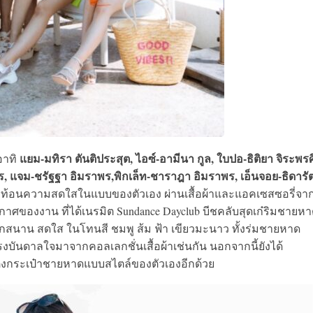
แยม-มทิรา ตันติประสุต, ไอซ์-อามีนา กูล, ใบปอ-ธิติยา จิระพรศิ
อาทิ
ร, แจม-ชรัฐฐา อิมราพร,​พิกเล็ท-ชาราฎา อิมราพร, เอ็นจอย-ธิดารัต
ท้อนความสดใสในแบบของตัวเอง ผ่านเสื้อผ้าและแอคเซสซอรี่จา
ากาศของงาน ที่ได้เนรมิต Sundance Dayclub บีชคลับสุดเก๋ริมชายห
่สนุกสนาน สดใส ในโทนสี ชมพู ส้ม ฟ้า เขียวมะนาว ทั้งร่มชายหาด
รงบันดาลใจมาจากคอลเลกชั่นเสื้อผ้าเช่นกัน นอกจากนี้ยังได้
แต่งกระเป๋าชายหาดแบบสไตล์ของตัวเองอีกด้วย