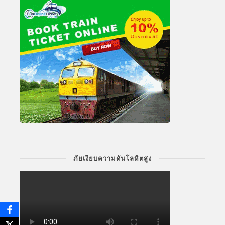
ภัยเงียบความดันโลหิตสูง