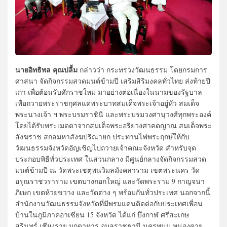
นายอิทธิพล คุณปลื้ม
กล่าวว่า กระทรวงวัฒนธรรม โดยกรมการ
ศาสนา จัดกิจกรรมสวดมนต์ข้ามปี เสริมสิริมงคลทั่วไทย ส่งท้ายปี
เก่า เพื่อต้อนรับศักราชใหม่ มาอย่างต่อเนื่องในนามของรัฐบาล
เพื่อถวายพระราชกุศลแด่พระบาทสมเด็จพระเจ้าอยู่หัว สมเด็จ
พระนางเจ้า ฯ พระบรมราชินี และพระบรมวงศานุวงศ์ทุกพระองค์
โดยได้รับพระเมตตาจากสมเด็จพระอริยวงศาคตญาณ สมเด็จพระ
สังฆราช สกลมหาสังฆปริณายก ประทานไฟพระฤกษ์ให้กับ
วัฒนธรรมจังหวัดอัญเชิญไปถวายเจ้าคณะจังหวัด สำหรับจุด
ประกอบพิธีทั่วประเทศ ในส่วนกลาง มีศูนย์กลางจัดกิจกรรมสวด
มนต์ข้ามปี ณ วัดพระเชตุพนวิมลมังคลาราม เขตพระนคร วัด
อรุณราชวราราม เขตบางกอกใหญ่ และวัดพระราม 9 กาญจนา
ภิเษก เขตห้วยขวาง และวัดต่าง ๆ พร้อมกันทั่วประเทศ นอกจากนี้
สำนักงานวัฒนธรรมจังหวัดที่มีพรมแดนติดต่อกับประเทศเพื่อน
บ้านในภูมิภาคอาเซียน 15 จังหวัด ได้แก่ บึงกาฬ ศรีสะเกษ
สุรินทร์ เชียงราย มุกดาหาร อุบลราชธานี นครพนม หนองคาย