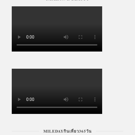
MILEDAYกินเที่ยว365วัน