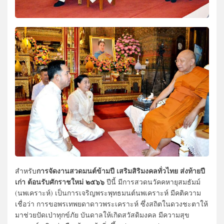
การจัดงานสวดมนต์ข้ามปี เสริมสิริมงคลทั่วไทย ส่งท้ายปี
สำหรับ
เก่า ต้อนรับศักราชใหม่ ๒๕๖๖
ปีนี้ มีการสวดนวัคคหายุสมธัมม์
(นพเคราะห์) เป็นการเจริญพระพุทธมนต์นพเคราะห์ มีคติความ
เชื่อว่า การขอพรเทพยดาดาวพระเคราะห์ ซึ่งสถิตในดวงชะตาให้
มาช่วยปัดเป่าทุกข์ภัย บันดาลให้เกิดสวัสดิมงคล มีความสุข