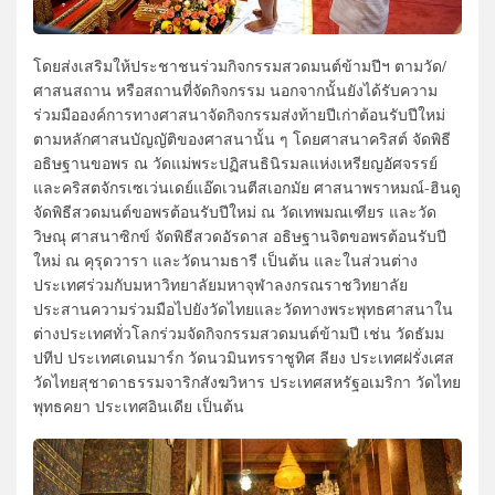
โดยส่งเสริมให้ประชาชนร่วมกิจกรรมสวดมนต์ข้ามปีฯ ตามวัด/
ศาสนสถาน หรือสถานที่จัดกิจกรรม นอกจากนั้นยังได้รับความ
ร่วมมือองค์การทางศาสนาจัดกิจกรรมส่งท้ายปีเก่าต้อนรับปีใหม่
ตามหลักศาสนบัญญัติของศาสนานั้น ๆ โดยศาสนาคริสต์ จัดพิธี
อธิษฐานขอพร ณ วัดแม่พระปฏิสนธินิรมลแห่งเหรียญอัศจรรย์
และคริสตจักรเซเว่นเดย์แอ๊ดเวนตีสเอกมัย ศาสนาพราหมณ์-ฮินดู
จัดพิธีสวดมนต์ขอพรต้อนรับปีใหม่ ณ วัดเทพมณเฑียร และวัด
วิษณุ ศาสนาซิกข์ จัดพิธีสวดอัรดาส อธิษฐานจิตขอพรต้อนรับปี
ใหม่ ณ คุรุดวารา และวัดนามธารี เป็นต้น และในส่วนต่าง
ประเทศร่วมกับมหาวิทยาลัยมหาจุฬาลงกรณราชวิทยาลัย
ประสานความร่วมมือไปยังวัดไทยและวัดทางพระพุทธศาสนาใน
ต่างประเทศทั่วโลกร่วมจัดกิจกรรมสวดมนต์ข้ามปี เช่น วัดธัมม
ปทีป ประเทศเดนมาร์ก วัดนวมินทรราชูทิศ ลียง ประเทศฝรั่งเศส
วัดไทยสุชาดาธรรมจาริกสังฆวิหาร ประเทศสหรัฐอเมริกา วัดไทย
พุทธคยา ประเทศอินเดีย เป็นต้น