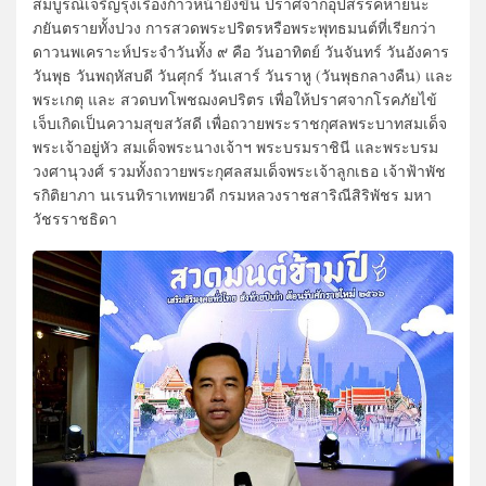
สมบูรณ์เจริญรุ่งเรืองก้าวหน้ายิ่งขึ้น ปราศจากอุปสรรคหายนะ
ภยันตรายทั้งปวง การสวดพระปริตรหรือพระพุทธมนต์ที่เรียกว่า
ดาวนพเคราะห์ประจำวันทั้ง ๙ คือ วันอาทิตย์ วันจันทร์ วันอังคาร
วันพุธ วันพฤหัสบดี วันศุกร์ วันเสาร์ วันราหู (วันพุธกลางคืน) และ
พระเกตุ และ สวดบทโพชฌงคปริตร เพื่อให้ปราศจากโรคภัยไข้
เจ็บเกิดเป็นความสุขสวัสดี เพื่อถวายพระราชกุศลพระบาทสมเด็จ
พระเจ้าอยู่หัว สมเด็จพระนางเจ้าฯ พระบรมราชินี และพระบรม
วงศานุวงศ์ รวมทั้งถวายพระกุศลสมเด็จพระเจ้าลูกเธอ เจ้าฟ้าพัช
รกิติยาภา นเรนทิราเทพยวดี กรมหลวงราชสาริณีสิริพัชร มหา
วัชรราชธิดา