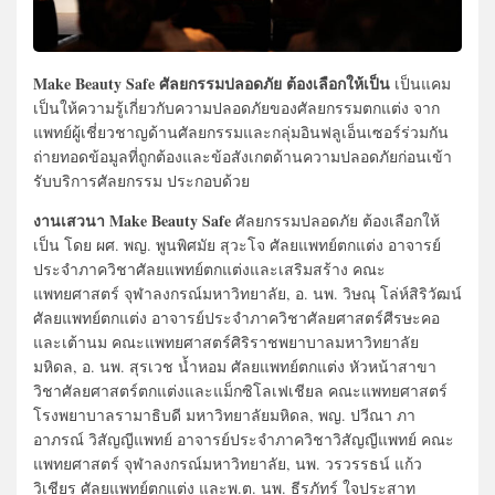
Make Beauty Safe ศัลยกรรมปลอดภัย ต้องเลือกให้เป็น
เป็นแคม
เป็นให้ความรู้เกี่ยวกับความปลอดภัยของศัลยกรรมตกแต่ง จาก
แพทย์ผู้เชี่ยวชาญด้านศัลยกรรมและกลุ่มอินฟลูเอ็นเซอร์ร่วมกัน
ถ่ายทอดข้อมูลที่ถูกต้องและข้อสังเกตด้านความปลอดภัยก่อนเข้า
รับบริการศัลยกรรม ประกอบด้วย
งานเสวนา Make Beauty Safe
ศัลยกรรมปลอดภัย ต้องเลือกให้
เป็น โดย ผศ. พญ. พูนพิศมัย สุวะโจ ศัลยแพทย์ตกแต่ง อาจารย์
ประจำภาควิชาศัลยแพทย์ตกแต่งและเสริมสร้าง คณะ
แพทยศาสตร์ จุฬาลงกรณ์มหาวิทยาลัย, อ. นพ. วิษณุ โล่ห์สิริวัฒน์
ศัลยแพทย์ตกแต่ง อาจารย์ประจำภาควิชาศัลยศาสตร์ศีรษะคอ
และเต้านม คณะแพทยศาสตร์ศิริราชพยาบาลมหาวิทยาลัย
มหิดล, อ. นพ. สุรเวช น้ำหอม ศัลยแพทย์ตกแต่ง หัวหน้าสาขา
วิชาศัลยศาสตร์ตกแต่งและแม็กซิโลเฟเชียล คณะแพทยศาสตร์
โรงพยาบาลรามาธิบดี มหาวิทยาลัยมหิดล, พญ. ปวีณา ภา
อาภรณ์ วิสัญญีแพทย์ อาจารย์ประจำภาควิชาวิสัญญีแพทย์ คณะ
แพทยศาสตร์ จุฬาลงกรณ์มหาวิทยาลัย, นพ. วรวรรธน์ แก้ว
วิเชียร ศัลยแพทย์ตกแต่ง และพ.ต. นพ. ธีรภัทร์ ใจประสาท