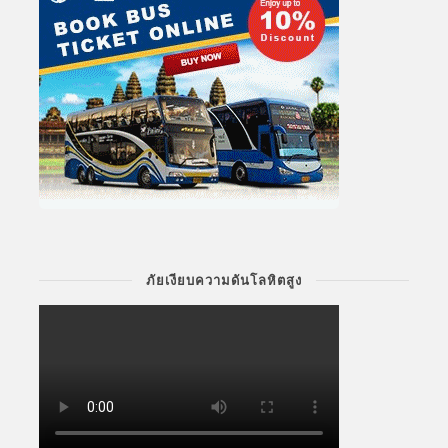
ภัยเงียบความดันโลหิตสูง