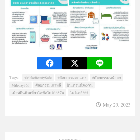
Tags:
#MakeBeautySafe
#ศัลยกรรมตกแต่ง
#ศัลยกรรมหน้าอก
Mileday365
ศัลยกรรมเกาหลี
อินเทรนด์365วัน
เม้าท์กินฟินเที่ยวไลฟ์สไตล์365วัน
ไมล์เดย์365
May 29, 2023