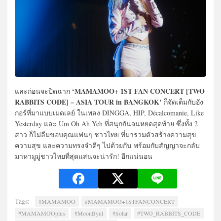
‘MAMAMOO+ 1ST FAN CONCERT [TWO
และก่อนจะปิดฉาก
RABBITS CODE] – ASIA TOUR in BANGKOK’
ก็จัดเต็มกับอัง
กอร์ที่มาแบบเมดเลย์ ในเพลง DINGGA, HIP, Décalcomanie, Like
Yesterday และ Um Oh Ah Yeh ที่สนุกกันจนหยดสุดท้าย ซึ่งทั้ง 2
สาว ก็ไม่ลืมขอบคุณแฟนๆ ชาวไทย ที่มารวมตัวสร้างความสุข
ความสุข และความทรงจำดีๆ ไปด้วยกัน พร้อมกับสัญญาจะกลับ
มาหามูมู่ชาวไทยที่สุดแสนจะน่ารัก! อีกแน่นอน
Tags:
#MAMAMOO
#MAMAMOO+1STFANCONCERT
#MAMAMOOplus
#MoonByul
#Solar
#TWO_RABBITS_CODE