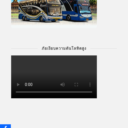
ภัยเงียบความดันโลหิตสูง