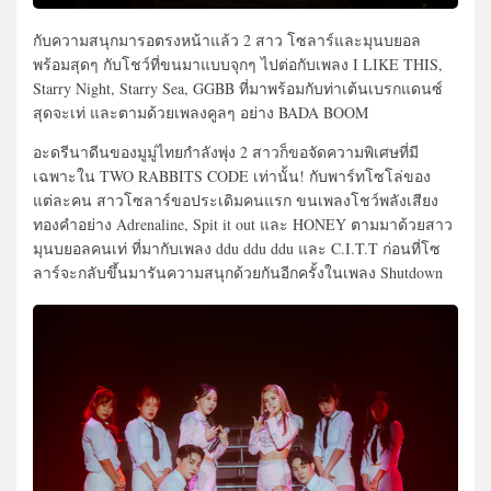
กับความสนุกมารอตรงหน้าแล้ว 2 สาว โซลาร์และมุนบยอล
พร้อมสุดๆ กับโชว์ที่ขนมาแบบจุกๆ ไปต่อกับเพลง I LIKE THIS,
Starry Night, Starry Sea, GGBB ที่มาพร้อมกับท่าเต้นเบรกแดนซ์
สุดจะเท่ และตามด้วยเพลงคูลๆ อย่าง BADA BOOM
อะดรีนาดีนของมูมู่ไทยกำลังพุ่ง 2 สาวก็ขอจัดความพิเศษที่มี
เฉพาะใน TWO RABBITS CODE เท่านั้น! กับพาร์ทโซโล่ของ
แต่ละคน สาวโซลาร์ขอประเดิมคนแรก ขนเพลงโชว์พลังเสียง
ทองคำอย่าง Adrenaline, Spit it out และ HONEY ตามมาด้วยสาว
มุนบยอลคนเท่ ที่มากับเพลง ddu ddu ddu และ C.I.T.T ก่อนที่โซ
ลาร์จะกลับขึ้นมารันความสนุกด้วยกันอีกครั้งในเพลง Shutdown