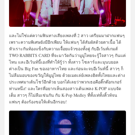
และไม่ใช่แค่ความฟินทางเสียงเพลงที่ 2 สาว เตรียมมาฝากแฟนๆ
เพราะความพิเศษยังมีอีกเพียบ ให้แฟนๆ ได้สัมผัสด้วยตาเนื้อ ได้
หัวเราะกันท้องแข็งกับความเจื้อยแจ้วของทั้งคู่ กับอีเว้นท์เกมส์
TWO RABBITS CARD ที่จะมาวัดกันว่ามูมู่ไทยจะรู้ใจสาวๆ กันแค่
ไหน และอีเว้นท์นี้เองที่ทำให้รู้ว่า ทั้งสาว โซลาร์และมุนบยอล
ต่างเป็น Big Fan ของอาหารไทย และก่อนจะจบอีเว้นท์นี้ สาวๆ ก็
ไม่ลืมมอบของขวัญให้มูมู่ไทย ด้วยเมดเล่ย์เพลงฮิตทั้งไทยและต่าง
ประเทศมาเต้นโชว์อีกด้วย บอกได้เลยว่าพวกเธอคือติ๊กต๊อกเกอร์
ท่านหนึ่ง! และใครที่อยากเห็นสองสาวเต้นเพลง K-POP แบบจัด
เต็ม สาวๆ ก็ไม่ลืมเช่นกัน กับ K-Pop Medley ที่ทั้งเท่ทั้งคิ้วท์จน
แฟนๆ ต้องร้องขอให้เต้นอีกรอบ!