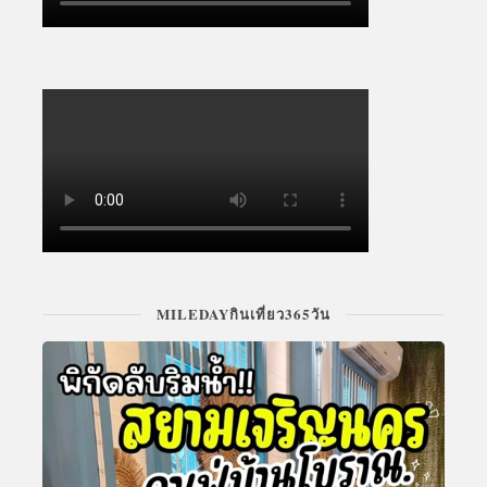
MILEDAYกินเที่ยว365วัน