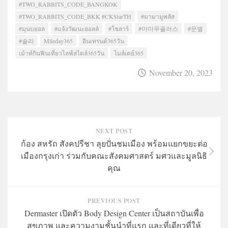
#TWO_RABBITS_CODE_BANGKOK
#TWO_RABBITS_CODE_BKK #CKStarTH
#มามามูพลัส
#มุนบยอล
#แจ้งวัฒนะฮอลล์
#โซลาร์
#마마무플러스
#문별
#솔라
Mileday365
อินเทรนด์365วัน
เม้าท์กินฟินเที่ยวไลฟ์สไตล์365วัน
ไมล์เดย์365
November 20, 2023
NEXT POST
ก้อง สหรัถ สังคปรีชา ลุยปั่นชมเมือง พร้อมแยกขยะต่อ
เมืองกรุงเก่า ร่วมกับคณะสังคมศาสตร์ มศวและมูลนิธิ
คุณ
PREVIOUS POST
Dermaster เปิดตัว Body Design Center เป็นสถาบันเพื่อ
สุขภาพ และความงามชั้นนำที่แรก และที่เดียวที่ให้