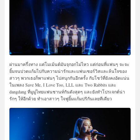
ผ่านมาครึ่งทาง แต่โมเม้นต์มันจุกอกไม่ไหว แต่ก่อนที่แฟนๆ จะจะ
ยิ้มจนปวดแก้มไปกับความน่ารักและแฟนเซอร์วิสและล้นใจของ
สาวๆ พวกเธอก็พาแฟนๆ ไปสนุกกันอีกครั้ง กับโชว์ที่ยังคงอัดแน่น
ในเพลง Save Me, I Love Too, LLL และ Two Rabbits และ
dangdang ที่มูมู่ไทยแฟนชานท์กันดังสุดๆ และยังทำโปรเจกต์น่า
รักๆ ให้อีกด้วย ทำเอาสาวๆ ใจฟูยิ้มแก้มปริกันเลยทีเดียว