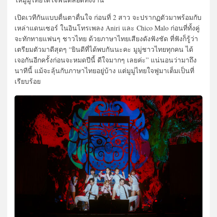
เปิดเวทีกันแบบตื่นตาตื่นใจ ก่อนที่ 2 สาว จะปรากฏตัวมาพร้อมกับ
เหล่าแดนเซอร์ ในอินโทรเพลง Aniri และ Chico Malo ก่อนที่ทั้งคู่
จะทักทายแฟนๆ ชาวไทย ด้วยภาษาไทยเสียงดังฟังชัด ที่ฟังก็รู้ว่า
เตรียมตัวมาดีสุดๆ “ยินดีที่ได้พบกันนะคะ มูมู่ชาวไทยทุกคน ได้
เจอกันอีกครั้งก่อนจะหมดปีนี้ ดีใจมากๆ เลยค่ะ” แน่นอนว่ามาถึง
นาทีนี้ แม้จะลุ้นกับภาษาไทยอยู่บ้าง แต่มูมู่ไทยใจฟูมาเต็มเป็นที่
เรียบร้อย