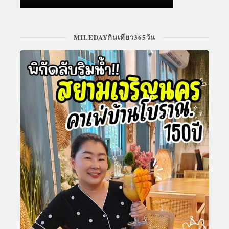
MILEDAYกินเที่ยว365วัน