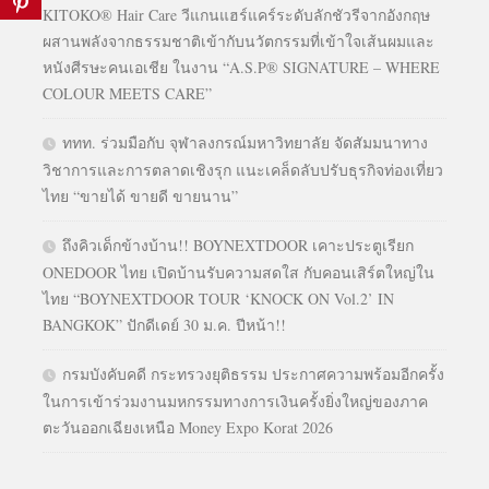
KITOKO® Hair Care วีแกนแฮร์แคร์ระดับลักชัวรีจากอังกฤษ
ผสานพลังจากธรรมชาติเข้ากับนวัตกรรมที่เข้าใจเส้นผมและ
หนังศีรษะคนเอเชีย ในงาน “A.S.P® SIGNATURE – WHERE
COLOUR MEETS CARE”
ททท. ร่วมมือกับ จุฬาลงกรณ์มหาวิทยาลัย จัดสัมมนาทาง
วิชาการและการตลาดเชิงรุก แนะเคล็ดลับปรับธุรกิจท่องเที่ยว
ไทย “ขายได้ ขายดี ขายนาน”
ถึงคิวเด็กข้างบ้าน!! BOYNEXTDOOR เคาะประตูเรียก
ONEDOOR ไทย เปิดบ้านรับความสดใส กับคอนเสิร์ตใหญ่ใน
ไทย “BOYNEXTDOOR TOUR ‘KNOCK ON Vol.2’ IN
BANGKOK” ปักดีเดย์ 30 ม.ค. ปีหน้า!!
กรมบังคับคดี กระทรวงยุติธรรม ประกาศความพร้อมอีกครั้ง
ในการเข้าร่วมงานมหกรรมทางการเงินครั้งยิ่งใหญ่ของภาค
ตะวันออกเฉียงเหนือ Money Expo Korat 2026