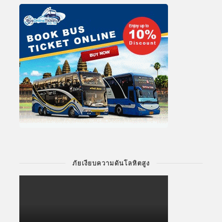
ภัยเงียบความดันโลหิตสูง