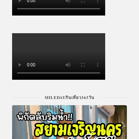
MILEDAYกินเที่ยว365วัน