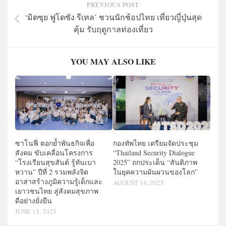
PREVIOUS POST
‘มิตซุย ฟูโดซัง รีเทล’ ชวนนักช้อปไทย เที่ยวญี่ปุ่นสุด
คุ้ม รับฤดูกาลท่องเที่ยว
YOU MAY ALSO LIKE
ซาโนฟี่ ตอกย้ำพันธกิจเพื่อ
กองทัพไทย เตรียมจัดประชุม
สังคม ขับเคลื่อนโครงการ
“Thailand Security Dialogue
“โรงเรียนสุขสันต์ รู้ทันเบา
2025” ถกประเด็น “สันติภาพ
หวาน” ปีที่ 2 รวมพลังจิต
ในยุคความผันผวนของโลก”
อาสาสร้างภูมิความรู้เด็กและ
AUGUST 14, 2025
เยาวชนไทย สู่สังคมสุขภาพ
ดีอย่างยั่งยืน
JUNE 15, 2025