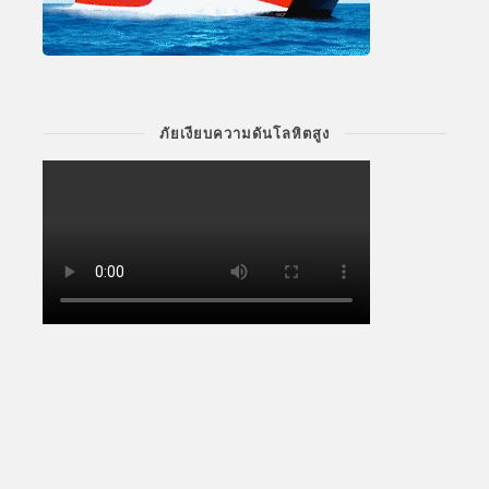
ภัยเงียบความดันโลหิตสูง