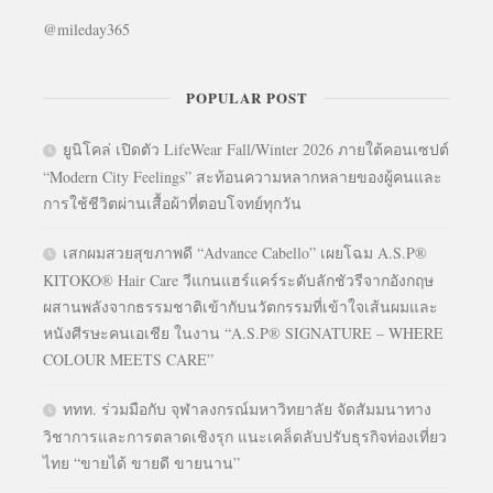
@mileday365
POPULAR POST
ยูนิโคล่ เปิดตัว LifeWear Fall/Winter 2026 ภายใต้คอนเซปต์
“Modern City Feelings” สะท้อนความหลากหลายของผู้คนและ
การใช้ชีวิตผ่านเสื้อผ้าที่ตอบโจทย์ทุกวัน
เสกผมสวยสุขภาพดี “Advance Cabello” เผยโฉม A.S.P®
KITOKO® Hair Care วีแกนแฮร์แคร์ระดับลักชัวรีจากอังกฤษ
ผสานพลังจากธรรมชาติเข้ากับนวัตกรรมที่เข้าใจเส้นผมและ
หนังศีรษะคนเอเชีย ในงาน “A.S.P® SIGNATURE – WHERE
COLOUR MEETS CARE”
ททท. ร่วมมือกับ จุฬาลงกรณ์มหาวิทยาลัย จัดสัมมนาทาง
วิชาการและการตลาดเชิงรุก แนะเคล็ดลับปรับธุรกิจท่องเที่ยว
ไทย “ขายได้ ขายดี ขายนาน”