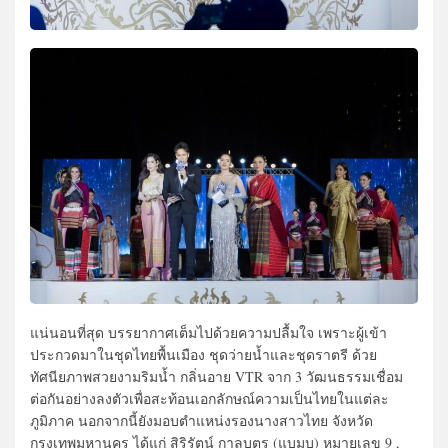
แน่นอนที่สุด บรรยากาศเต็มไปด้วยความปลื้มใจ เพราะผู้เข้า
ประกวดมาในชุดไทยพื้นเมือง ชุดว่ายน้ำและชุดราตรี ด้วย
ทัศนียภาพสวยงามริมน้ำ กลิ่นอาย VTR จาก 3 วัฒนธรรมเชื่อม
ต่อกันอย่างลงตัวเพื่อสะท้อนเอกลักษณ์ความเป็นไทยในแต่ละ
ภูมิภาค นอกจากนี้ยังมอบตำแหน่งรองนางสาวไทย จังหวัด
กรุงเทพมหานคร ได้แก่ สิริรัตน์ กาลบุตร (แบมบู) หมายเลข 9 ,