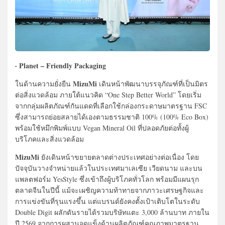
· Planet – Friendly Packaging
MizuMi
ในด้านความยั่งยืน
เดินหน้าพัฒนาบรรจุภัณฑ์ที่เป็นมิตร
ต่อสิ่งแวดล้อม ภายใต้แนวคิด “One Step Better World” โดยเริ่ม
จากกลุ่มผลิตภัณฑ์กันแดดที่เลือกใช้กล่องกระดาษมาตรฐาน FSC
ซึ่งสามารถย่อยสลายได้เองตามธรรมชาติ 100% (100% Eco Box)
พร้อมใช้หมึกพิมพ์แบบ Vegan Mineral Oil ที่ปลอดภัยต่อทั้งผู้
บริโภคและสิ่งแวดล้อม
MizuMi
ยังเดินหน้าขยายตลาดต่างประเทศอย่างต่อเนื่อง โดย
ปัจจุบันวางจำหน่ายแล้วในประเทศมาเลเซีย เวียดนาม และบน
แพลตฟอร์ม YesStyle ซึ่งเข้าถึงผู้บริโภคทั่วโลก พร้อมมีแผนรุก
ตลาดจีนในปีนี้ แม้จะเผชิญความท้าทายจากภาวะเศรษฐกิจและ
การแข่งขันที่รุนแรงขึ้น แต่แบรนด์ยังคงตั้งเป้าเติบโตในระดับ
Double Digit ผลักดันรายได้รวมบริษัทแตะ 3,000 ล้านบาท ภายใน
ปี 2569 จากการผสานจุดแข็งด้านผลิตภัณฑ์คุณภาพมาตรฐาน