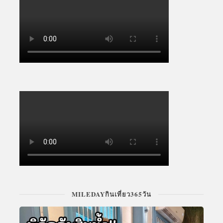
MILEDAYกินเที่ยว365วัน