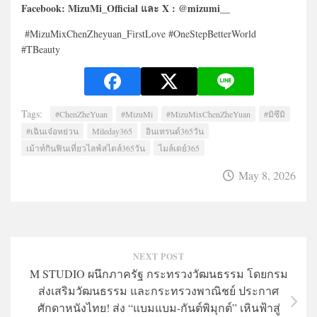
Facebook: MizuMi_Official และ X : @mizumi__
#MizuMixChenZheyuan_FirstLove #OneStepBetterWorld
#TBeauty
Tags:
#ChenZheYuan
#MizuMi
#MizuMixChenZheYuan
#มิซึมิ
#เฉินเจ๋อหย่วน
Mileday365
อินเทรนด์365วัน
เม้าท์กินฟินเที่ยวไลฟ์สไตล์365วัน
ไมล์เดย์365
May 8, 2026
NEXT POST
M STUDIO ผนึกภาครัฐ กระทรวงวัฒนธรรม โดยกรม
ส่งเสริมวัฒนธรรม และกระทรวงพาณิชย์ ประกาศ
ศักดาหนังไทย! ส่ง “แบมแบม-กันต์พิมุกต์” เหินฟ้าสู่