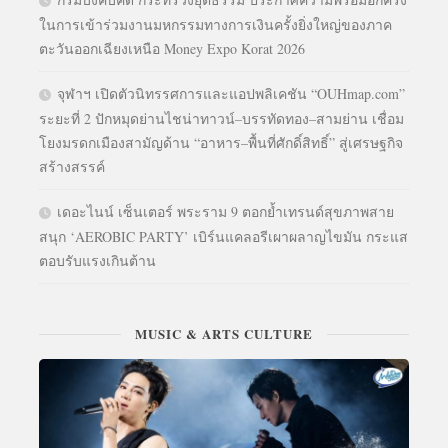
ในการเข้าร่วมงานมหกรรมทางการเงินครั้งยิ่งใหญ่ของภาค
ตะวันออกเฉียงเหนือ Money Expo Korat 2026
จุฬาฯ เปิดตัวนิทรรศการและแอปพลิเคชัน “OUHmap.com”
ระยะที่ 2 ปักหมุดย่านไชน่าทาวน์–บรรทัดทอง–สามย่าน เชื่อม
โยงมรดกเมืองสามัญด้าน “อาหาร–พื้นที่ศักดิ์สิทธิ์” สู่เศรษฐกิจ
สร้างสรรค์
เดอะไนน์ เซ็นเตอร์ พระราม 9 ตอกย้ำเทรนด์สุขภาพสาย
สนุก ‘AEROBIC PARTY’ เบิร์นแคลอรีเผาผลาญไขมัน กระแส
ตอบรับแรงเกินต้าน
MUSIC & ARTS CULTURE