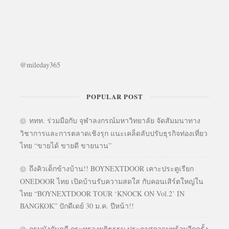
@mileday365
POPULAR POST
ททท. ร่วมมือกับ จุฬาลงกรณ์มหาวิทยาลัย จัดสัมมนาทาง
วิชาการและการตลาดเชิงรุก แนะเคล็ดลับปรับธุรกิจท่องเที่ยว
ไทย “ขายได้ ขายดี ขายนาน”
ถึงคิวเด็กข้างบ้าน!! BOYNEXTDOOR เคาะประตูเรียก
ONEDOOR ไทย เปิดบ้านรับความสดใส กับคอนเสิร์ตใหญ่ใน
ไทย “BOYNEXTDOOR TOUR ‘KNOCK ON Vol.2’ IN
BANGKOK” ปักดีเดย์ 30 ม.ค. ปีหน้า!!
กรมบังคับคดี กระทรวงยุติธรรม ประกาศความพร้อมอีกครั้ง