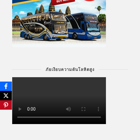
ภัยเงียบความดันโลหิตสูง