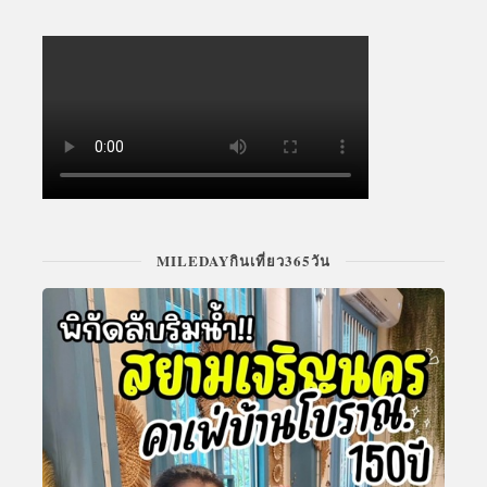
MILEDAYกินเที่ยว365วัน