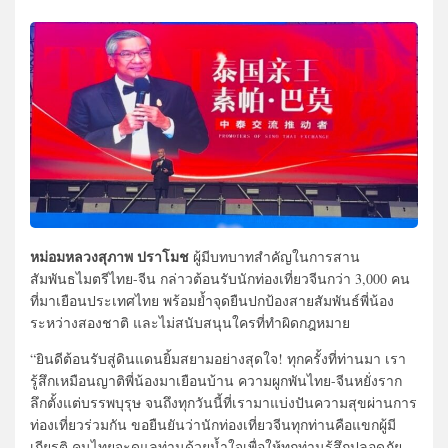
หม่อมหลวงสุภาพ ปราโมช
ผู้มีบทบาทสำคัญในการสาน
สัมพันธไมตรีไทย-จีน กล่าวต้อนรับนักท่องเที่ยวจีนกว่า 3,000 คน
ที่มาเยือนประเทศไทย พร้อมย้ำจุดยืนปกป้องสายสัมพันธ์พี่น้อง
ระหว่างสองชาติ และไม่สนับสนุนใครที่ทำผิดกฎหมาย
“ยินดีต้อนรับสู่ดินแดนยิ้มสยามอย่างสุดใจ! ทุกครั้งที่ท่านมา เรา
รู้สึกเหมือนญาติพี่น้องมาเยือนบ้าน ความผูกพันไทย-จีนหยั่งราก
ลึกตั้งแต่บรรพบุรุษ จนถึงทุกวันนี้ที่เรามาแบ่งปันความสุขผ่านการ
ท่องเที่ยวร่วมกัน ขอยืนยันว่านักท่องเที่ยวจีนทุกท่านคือแขกผู้มี
เกียรติ คนไทยจะดูแลท่านด้วยน้ำใจเพื่อให้ทุกท่านรู้สึกปลอดภัย