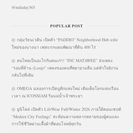
@mileday365
POPULAR POST
กลุ่มวัธนเวคิน เปิดตัว “PADDIO” Neighborhood Hub แห่ง
ใหม่ของบางนา เฟสแรกแผนพัฒนาที่ดิน 400 ไร่
คนไทยเป็นอะไรกับคนเก่า! “INC MATAWEE” ส่งเพลง
“รอบที่ล้าน (Loop)” เพลงของคนที่พยายามลืม แต่หัวใจยังวน
กลับไปที่เดิม
OMEGA ฉลองการเปิดบูติกแห่งใหม่ เติมเต็มโลกแห่งเรือน
เวลา ณ ICONSIAM ริมแม่น้ำเจ้าพระยา
ยูนิโคล่ เปิดตัว LifeWear Fall/Winter 2026 ภายใต้คอนเซปต์
“Modern City Feelings” สะท้อนความหลากหลายของผู้คนและ
การใช้ชีวิตผ่านเสื้อผ้าที่ตอบโจทย์ทุกวัน