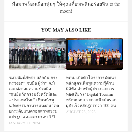
มือมาพร้อมเผือกนุ่มๆ ให้คุณเคี้ยวเพลินอร่อยฟิน to the
moon!
YOU MAY ALSO LIKE
รมว.พิมพ์ภัทรา ผลักดัน กระ
ททท. เปิดตัวโครงการพัฒนา
ทรวงอุตฯ จับมือ ผู้ว่าฯ จ.มิ
หลักสูตรเพิ่มพูนความรู้ด้าน
เอะ ต่อยอดความร่วมมือ
ดิจิทัล สำหรับผู้ประกอบการ
“ศูนย์นวัตกรรมจังหวัดมิเอะ
ท่องเที่ยว (4Digital Tourism)
– ประเทศไทย” เดินหน้าชู
พร้อมมอบประกาศนียบัตรแก่
นวัตกรรมอาหารแห่งอนาคต
ผู้สำเร็จหลักสูตรกว่า 100 คน
ยกระดับเกษตรอุตสาหกรรม
AUGUST 23, 2023
แปรรูป ฉลองครบรอบ 5 ปี
JANUARY 11, 2024