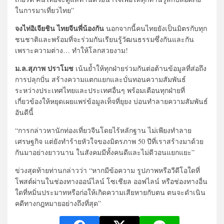
ในการมาเที่ยวไทย”
จงไท่อิเจียชิน ไทยจีนพี่น้องกัน
นอกจากนี้คนไทยยังเป็นมิตรกับทุก
ชนชาติและพร้อมที่จะร่วมกันเรียนรู้วัฒนธรรมซึ่งกันและกัน
เพราะความต่าง… ทำให้โลกสวยงาม!
ม.ล.สุภาพ ปราโมช
เน้นย้ำให้ทุกฝ่ายร่วมกันต่อต้านข้อมูลที่ส่อถึง
การปลุกปั่น สร้างความแตกแยกและบั่นทอนความสัมพันธ์
ระหว่างประเทศไทยและประเทศอื่นๆ พร้อมเตือนทุกฝ่ายที่
เกี่ยวข้องให้หยุดเผยแพร่ข้อมูลเท็จที่ยุยง บ่อนทำลายความสัมพันธ์
อันดีนี้
“การกล่าวหานักท่องเที่ยวจีนโดยไร้หลักฐาน ไม่เพียงทำลาย
เศรษฐกิจ แต่ยังทำร้ายหัวใจของมิตรภาพ 50 ปีที่เราสร้างมาด้วย
กันมาอย่างยาวนาน ในสังคมมีทั้งคนดีและไม่ดีวอนแยกแยะ”
ข่วงสุดท้ายท่านกล่าวว่า “หากมีข้อความ รูปภาพหรือวีดีโอใดที่
โพสต์ผ่านในช่องทางออน์ไลน์ โซเชียล ออฟไลน์ หรือช่องทางอื่น
ใดที่หมิ่นประมาทหรือก่อให้เกิดความเสียหายกับตน ตนจะดำเนิน
คดีทางกฎหมายอย่างถึงที่สุด”