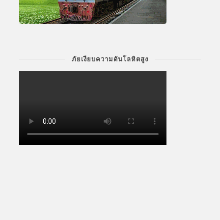
ภัยเงียบความดันโลหิตสูง