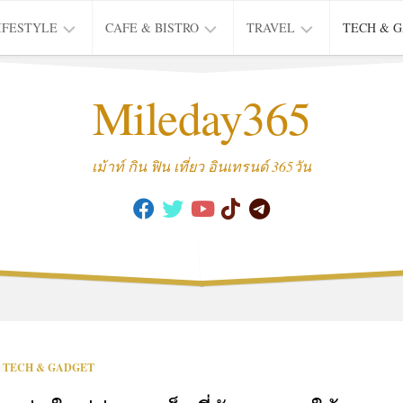
IFESTYLE
CAFE & BISTRO
TRAVEL
TECH & 
IFE
BISTRO
TIEW
Mileday365
HEALTH
THAI
CAFE
HOTEL
INTER
REVIEW
TRIP
เม้าท์ กิน ฟิน เที่ยว อินเทรนด์ 365วัน
MUSIC
&
ARTS
CULTURE
FASHION
&
BEAUTY
MOVIE
TECH & GADGET
&
SERIES