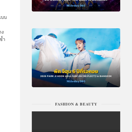
นแบบ
าง
ซ้ำ
FASHION & BEAUTY