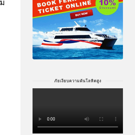
คม
ภัยเงียบความดันโลหิตสูง