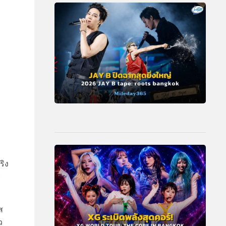
ริง
ย
ส
ว