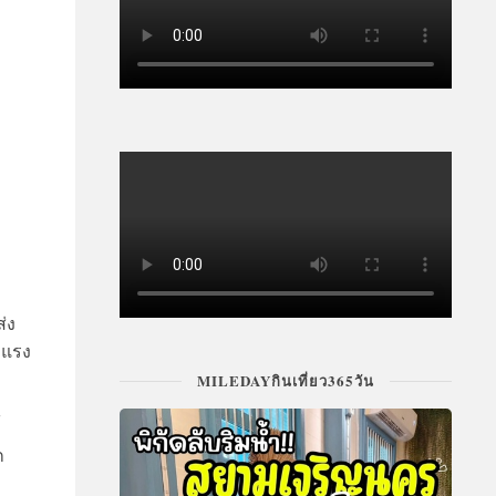
่ง
ะแรง
MILEDAYกินเที่ยว365วัน
้
ก