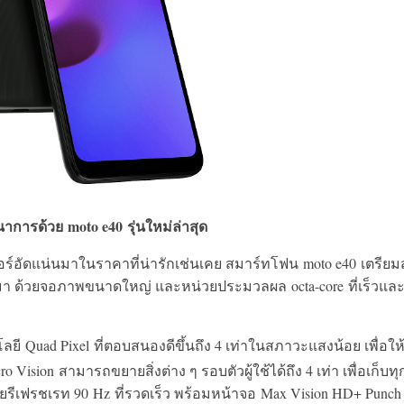
ตนาการด้วย
moto e40 รุ่นใหม่ล่าสุด
ร์อัดแน่นมาในราคาที่น่ารักเช่นเคย สมาร์ทโฟน moto e40 เตรียมส
มีมา ด้วยจอภาพขนาดใหญ่ และหน่วยประมวลผล octa-core ที่เร็วแล
Quad Pixel ที่ตอบสนองดีขึ้นถึง 4 เท่าในสภาวะแสงน้อย เพื่อให
o Vision สามารถขยายสิ่งต่าง ๆ รอบตัวผู้ใช้ได้ถึง 4 เท่า เพื่อเก็บทุ
ยรีเฟรชเรท 90 Hz ที่รวดเร็ว พร้อมหน้าจอ Max Vision HD+ Punch