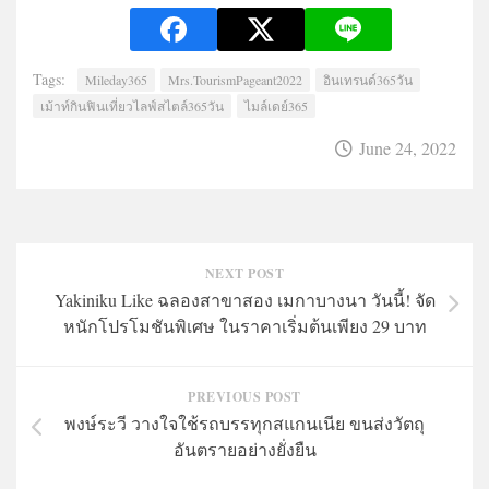
Tags:
Mileday365
Mrs.TourismPageant2022
อินเทรนด์365วัน
เม้าท์กินฟินเที่ยวไลฟ์สไตล์365วัน
ไมล์เดย์365
June 24, 2022
NEXT POST
Yakiniku Like ฉลองสาขาสอง เมกาบางนา วันนี้! จัด
หนักโปรโมชันพิเศษ ในราคาเริ่มต้นเพียง 29 บาท
PREVIOUS POST
พงษ์ระวี วางใจใช้รถบรรทุกสแกนเนีย ขนส่งวัตถุ
อันตรายอย่างยั่งยืน