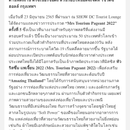
ฮอลล์ กรุงเทพฯ
เมื่อวันที่ 23 มิถุนายน 2565 ที่ผ่านมา ณ SHOW DC Tourist Lounge
“Mrs Tourism Pageant 2022”
ได้จัดงานแถลงข่าวการประกวด
ครั้งที่ 5
ซึ่งเป็นเวทีนางงามสำหรับสุภาพสตรีที่แต่งงานมี
ครอบครัวแล้ว ปีนี้จะมีนางงามประมาณ 50 ประเทศทั่วโลกเข้า
ร่วมประกวดเก็บตัวทำกิจกรรมที่ประเทศไทยตลอด10วัน หลัง
สถานการณ์การระบาดโควิด-19 เริ่มคลี่คลายมากขึ้น รัฐบาลได้
ผ่อนปรนและเปิดประเทศต้อนรับนักท่องเที่ยวจากต่างประเทศ
ทัว
ประเทศไทยจึงได้มีโอกาสรับเป็นเจ้าภาพจัดประกวดเวทีมิสซิส
ริสซึ่ม แพเจี้ยน 2022 (Mrs. Tourism Pageant 2022)
เพื่อส่งเสริม
การท่องเที่ยวและวัฒนธรรมไทยที่สวยงามและต้อนรับปี
“Amazing Thailand”
โดยได้รับการสนับสนุนจากหน่วยงานภาค
รัฐอย่าง การท่องเที่ยวแห่งประเทศไทย (ททท.) และองค์กรภาครัฐ
และเอกชนอีกหลายๆภาคส่วน ผ่านการเก็บตัวทำกิจกรรม เผยแพร่
ภาพความสวยงามของแหล่งท่องเที่ยวไทยและประเพณี
วัฒนธรรมที่มีเสน่ห์ของไทย กับการสร้างจุดขายโดยชูผ้าไทยสู่
สากลในรูปแบบ “Soft Power” ของดีของไทยนอกจากอาหารการ
กิน แหล่งท่องเที่ยวที่สวยงามวัฒนธรรมไทยก็สวยงามไม่ยิ่งหย่อน
เช่นกัน ผ้าไทยมีเอกลักษณ์และสวยงามไม่แพ้ชาติใดในโลกเช่น