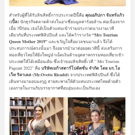
คุณอภิปภา จันทร์แก้ว
สำหรับผู้ที่ได้รับลิขสิทธิ์การประกวดปีนี้คือ
(เปิ้ล)
นักธุรกิจตลาดค้าส่งในอาเซี่ยนมูลค่าร้อยล้าน ต่อเนื่องจาก
เมื่อ 3ปีก่อน เธอได้เป็นตัวแทนเข้าร่วมประกวดนางงามเวที
“Mrs Tourism
เดียวกันที่ประเทศฟิลิปปินส์ และได้คว้ารางวัล
Queen Mother 2019”
และขวัญใจสื่อมวลชนมาแล้ว จึงได้
ประสบการณ์ตรงนั้นมา จึงอยากนำมาต่อยอดเวทีนี้ ส่งเสริมการ
ท่องเที่ยวไทยให้ยิ่งใหญ่นำเม็ดเงินด้านอุตสาหกรรมท่องเที่ยวเข้า
ประเทศให้ได้เหมือนเดิม ซึ่งเจ้าของลิขสิทธิ์เวที ” Mrs Tourism
บริษัทเมก้าสตาร์โปดัคชั่น จำกัด โดย มร.โอ
Pageant 2022″ คือ
เว็ท ริคาเดล (Mr.Ovette Ricadel)
จากประเทศฟิลิปปินส์ ซึ่งได้
เดินทางมามอบมงกุฎ สายสะพายให้ตัวแทนประเทศไทยด้วยตัว
เองภายในงานกับบรรยากาศที่อบอุ่นและเป็นกันเอง