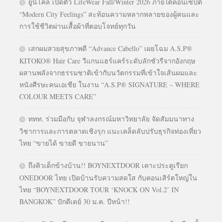
ยูนิโคล่ เปิดตัว LifeWear Fall/Winter 2026 ภายใต้คอนเซปต์
“Modern City Feelings” สะท้อนความหลากหลายของผู้คนและ
การใช้ชีวิตผ่านเสื้อผ้าที่ตอบโจทย์ทุกวัน
เสกผมสวยสุขภาพดี “Advance Cabello” เผยโฉม A.S.P®
KITOKO® Hair Care วีแกนแฮร์แคร์ระดับลักชัวรีจากอังกฤษ
ผสานพลังจากธรรมชาติเข้ากับนวัตกรรมที่เข้าใจเส้นผมและ
หนังศีรษะคนเอเชีย ในงาน “A.S.P® SIGNATURE – WHERE
COLOUR MEETS CARE”
ททท. ร่วมมือกับ จุฬาลงกรณ์มหาวิทยาลัย จัดสัมมนาทาง
วิชาการและการตลาดเชิงรุก แนะเคล็ดลับปรับธุรกิจท่องเที่ยว
ไทย “ขายได้ ขายดี ขายนาน”
ถึงคิวเด็กข้างบ้าน!! BOYNEXTDOOR เคาะประตูเรียก
ONEDOOR ไทย เปิดบ้านรับความสดใส กับคอนเสิร์ตใหญ่ใน
ไทย “BOYNEXTDOOR TOUR ‘KNOCK ON Vol.2’ IN
BANGKOK” ปักดีเดย์ 30 ม.ค. ปีหน้า!!