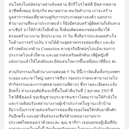
สนใจส่งใบสมัครมาอย่างล้นหลาม ดีกรีโปรไฟล์ดี มีหลากหลาย
อาชีพทั้งหมอ นักธุรกิจ ทนายความ คนวัยทำงาน เราจะสร้าง
มูลค่าการท่องเที่ยวควบคู่กับการประกวดอย่างลงตัว นอกจาก
ตัวนางงามที่จะมาประกวดแล้ว ก็ยังมีครอบครัวผู้ติดตามก็เดินทาง
มาเชียร์ มาให้กำลังใจอีกด้วย จึงต้องคิดแพจเกจท่องเที่ยวให้
ครอบครัวนางงาม อีกประมาณ 10 วัน ซึ่งถือว่าประสบผลสำเร็จ
ในด้านการสร้างเงิน รายได้ด้านอุตสาหกรรมท่องเที่ยว และยัง
สร้างพลังบวกด้าน Connection ทางธุรกิจอีกต่อๆไปแม้จะจบการ
ประกวดไปแล้วก็ตาม และอยากส่งเสริมผลักดันเวทีผู้หญิงที่
แต่งงานแล้วให้โด่งดังและมีคนสนใจมากขึ้นเหมือนเวทีอื่นๆ ค่ะ
ส่วนกิจกรรมเก็บตัวนางงามตลอด 9 วัน ปีนี้เราจัดเต็มทั้งกรุงเทพฯ
ระยอง และเขาใหญ่ นครราชสีมา กองประกวดจะพานางงามไป
ทำกิจกรรมและการกุศลตามสถานที่ต่างๆ ซึ่งรายละเอียดจะแจ้ง
อีกครั้ง ส่วนรอบตัดสินจะมีขึ้นในค่ำคืนวันที่ 2 ตุลาคม 2565 ที่
โชว์ดีซีฮอลล์ ขอเชิญชวนประชาชนชาวไทยมาร่วมให้กำลังใจ
และร่วมต้อนรับเหล่านางงามผู้เข้าประกวดในฐานะเจ้าบ้าน
ถือว่าเป็นการช่วยส่งเสริมการท่องเที่ยวของไทยให้กลับมาคึกคัก
กันอีกครั้ง และอย่าลืมส่งแรงเชียร์ตัวแทนนางงามจาก
ประเทศไทยของเราด้วยนะคะ คุณ ชากีร่า เธอบอกขอสู้เต็มที่กับ
การประกวดในครั้งนี้ จัดเต็มทุกกิจกรรม ในฐานะเจ้าบ้านต้องคอย