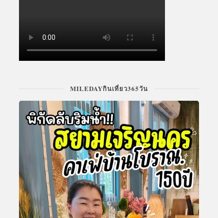
MILEDAYกินเที่ยว365วัน