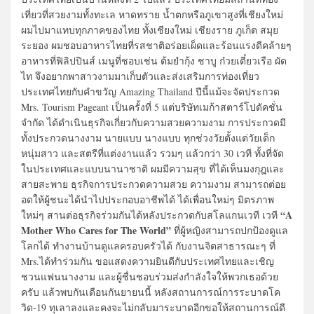
เที่ยวที่สวยงามทั้งทะเล หาดทราย น้ำตกหรือภูเขาสูงที่เชียงใหม่
ผมไปมาแทบทุกภาคของไทย ทั้งเชียงใหม่ เชียงราย ภูเก็ต สมุย
ระยอง ผมชอบอาหารไทยที่รสชาติอร่อยเผ็ดและร้อนแรงดีคล้ายๆ
อาหารที่ฟิลิปปินส์ เมนูที่ชอบเช่น ต้มยำกุ้ง ชาบู ก๋วยเตี๋ยวเรือ ผัด
ไท จึงอยากพาสาวงามมาเก็บตัวและส่งเสริมการท่องเที่ยว
ประเทศไทยกับคำขวัญ Amazing Thailand ปีนี้แม้จะจัดประกวด
Mrs. Tourism Pageant เป็นครั้งที่ 5 แต่บริษัทเมก้าสตาร์โปดัคชั่น
จำกัด ได้ดำเนินธุรกิจเกี่ยวกับความสวยความงาม การประกวดมี
ทั้งประกวดนางงาม นายแบบ นางแบบ ทุกช่วงวัยตั้งแต่วัยเด็ก
หนุ่มสาว และสตรีที่แต่งงานแล้ว รวมๆ แล้วกว่า 30 เวที ทั้งที่จัด
ในประเทศและแบบนานาชาติ ผมมีความสุข ที่ได้เห็นมงกุฎและ
สายสะพาย ธุรกิจการประกวดความสวย ความงาม สามารถต่อย
อดให้ผู้ชนะได้นำไปประกอบอาชีพได้ ได้เพื่อนใหม่ๆ มิตรภาพ
“A
ใหม่ๆ สานต่อธุรกิจร่วมกันได้หลังประกวดกับสโลแกนเวที เวที
Mother Who Cares for The World”
ที่ผู้หญิงสามารถปกป้องดูแล
โลกได้ ทำงานบ้านดูแลครอบครัวได้ กับงานจิตสาธารณะๆ ที่
Mrs.ได้ทำร่วมกัน ขอแสดงความยินดีกับประเทศไทยและเชิญ
ชวนแฟนนางงาม และผู้ชื่นชอบร่วมส่งกำลังใจให้พวกเธอด้วย
ครับ แล้วพบกันเดือนกันยายนนี้ หลังสถานการณ์การระบาดโค
วิด-19 ทุเลาลงและคงจะไม่กลับมาระบาดอีกขอให้สถานการณ์ดี