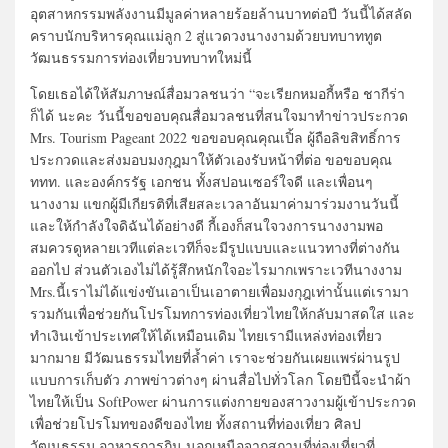
อุตสาหกรรมพลังงานมีมูลค่าหลายร้อยล้านบาทต่อปี วันนี้ได้สลัด
คราบนักบริหารคุณแม่ลูก 2 สู่แวดวงนางงามด้วยบทบาททูต
วัฒนธรรมการท่องเที่ยวบทบาทใหม่นี้
โดยเธอได้ให้สัมภาษณ์สื่อมวลชนว่า “จะเรียกหมอกี้หรือ ชากีร่า
ก็ได้ นะคะ วันนี้ขอขอบคุณสื่อมวลชนที่สนใจมาทำข่าวประกวด
Mrs. Tourism Pageant 2022 ขอขอบคุณคุณเปิ้ล ผู้ถือลิขสิทธิ์การ
ประกวดและส่งมอบมงกุฎมาให้ตัวเองรับหน้าที่ต่อ ขอขอบคุณ
ททท. และองค์กรรัฐ เอกชน ทั้งสปอนเซอร์ใจดี และเพื่อนๆ
นางงาม แขกผู้มีเกียรติที่เสียสละเวลาอันมาค่ามาร่วมงานวันนี้
และให้กำลังใจดิฉันได้อย่างดี กี้เองก็สนใจวงการนางงามพอ
สมควรดูหลายเวทีแต่ละเวทีก็จะมีรูปแบบและแนวทางที่ต่างกัน
ออกไป ส่วนตัวเองไม่ได้รู้สึกหนักใจอะไรมากเพราะเวทีนางงาม
Mrs.นี้เราไม่ได้แข่งขันเอาเป็นเอาตายเพื่อมงกุฎเท่านั้นแต่เรามา
รวมกันเพื่อช่วยกันโปรโมทการท่องเที่ยวไทยให้กลับมาสดใส และ
ทำเงินเข้าประเทศให้ได้เหมือนเดิม ไทยเรามีแหล่งท่องเที่ยว
มากมาย มีวัฒนธรรมไทยที่ล้ำค่า เราจะช่วยกันเผยแพร่ผ่านรูป
แบบการเก็บตัว ภาพข่าวต่างๆ ผ่านสื่อไปทั่วโลก โดยปีนี้จะนำผ้า
ไทยให้เป็น SoftPower ผ่านการแต่งกายของสาวงามผู้เข้าประกวด
เพื่อช่วยโปรโมทของดีของไทย ทั้งสถานที่ท่องเที่ยว ศิลป
วัฒนธรรม อาหารการกิน นอกเหนือจากสถานที่ท่องเที่ยวที่