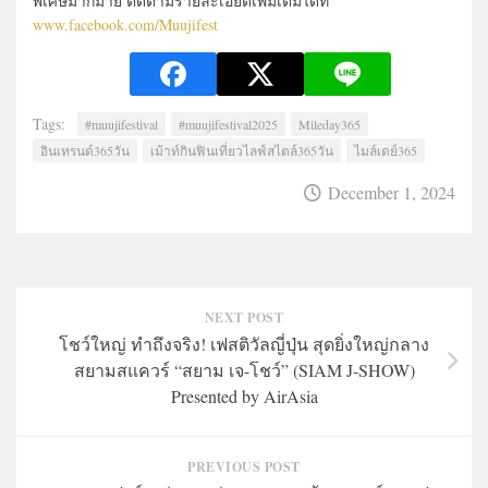
พิเศษมากมาย ติดตามรายละเอียดเพิ่มเติมได้ที่
www.facebook.com/Muujifest
Tags:
#muujifestival
#muujifestival2025
Mileday365
อินเทรนด์365วัน
เม้าท์กินฟินเที่ยวไลฟ์สไตล์365วัน
ไมล์เดย์365
December 1, 2024
NEXT POST
โชว์ใหญ่ ทำถึงจริง! เฟสติวัลญี่ปุ่น สุดยิ่งใหญ่กลาง
สยามสแควร์ “สยาม เจ-โชว์” (SIAM J-SHOW)
Presented by AirAsia
PREVIOUS POST