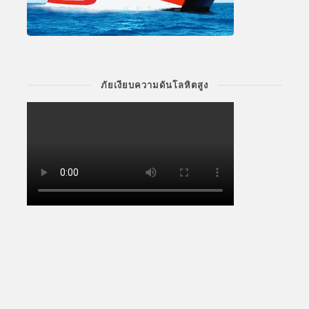
ภัยเงียบความดันโลหิตสูง