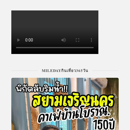
MILEDAYกินเที่ยว365วัน