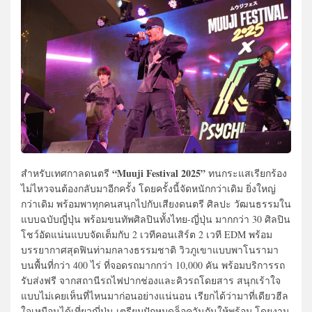
“Muuji Festival 2025”
สำหรับเทศกาลดนตรี
ทนกระแสเรียกร้อง
ไม่ไหวจนต้องกลับมาอีกครั้ง โดยครั้งนี้จัดหนักกว่าเดิม ยิ่งใหญ่
กว่าเดิม พร้อมพาทุกคนสนุกไปกับเสียงดนตรี ศิลปะ วัฒนธรรมใน
แบบฉบับญี่ปุ่น พร้อมขนทัพศิลปินทั้งไทย-ญี่ปุ่น มากกว่า 30 ศิลปิน
โชว์อัดแน่นแบบจัดเต็มกับ 2 เวทีคอนเสิร์ต 2 เวที EDM พร้อม
บรรยากาศสุดฟินท่ามกลางธรรมชาติ วิวภูเขาแบบพาโนรามา
บนพื้นที่กว่า 400 ไร่ ที่จอดรถมากกว่า 10,000 คัน พร้อมบริการรถ
รับส่งฟรี จากสถานีรถไฟปากช่องและคิวรถโดยสาร สนุกเร้าใจ
แบบไม่เคยเห็นที่ไหนมาก่อนอย่างแน่นอน เรียกได้ว่ามาที่เดียวฮีล
ใจเหมือนได้เที่ยวญี่ปุ่น เตรียมปักหมุดล็อควันกันให้พร้อม โดยงาน