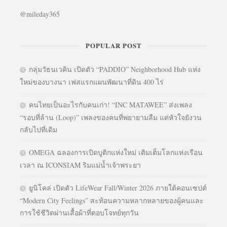
@mileday365
POPULAR POST
กลุ่มวัธนเวคิน เปิดตัว “PADDIO” Neighborhood Hub แห่ง
ใหม่ของบางนา เฟสแรกแผนพัฒนาที่ดิน 400 ไร่
คนไทยเป็นอะไรกับคนเก่า! “INC MATAWEE” ส่งเพลง
“รอบที่ล้าน (Loop)” เพลงของคนที่พยายามลืม แต่หัวใจยังวน
กลับไปที่เดิม
OMEGA ฉลองการเปิดบูติกแห่งใหม่ เติมเต็มโลกแห่งเรือน
เวลา ณ ICONSIAM ริมแม่น้ำเจ้าพระยา
ยูนิโคล่ เปิดตัว LifeWear Fall/Winter 2026 ภายใต้คอนเซปต์
“Modern City Feelings” สะท้อนความหลากหลายของผู้คนและ
การใช้ชีวิตผ่านเสื้อผ้าที่ตอบโจทย์ทุกวัน