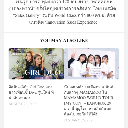
เรนวูด ปาร์ค ทุ่มงบกว่า 120 ลบ. สร้าง “ทอล์คออฟ
เดอะทาวน์” ครั้งใหญ่เขย่าวงการอสังหาฯ ไทย เนรมิต
“Sales Gallery” ระดับ World-Class กว่า 800 ตร.ม. ด้วย
แนวคิด ‘Innovation Sales Experience’
YOU MAY ALSO LIKE
จัสมิน-ณิก้า Girl Duo สอง
นับถอยหลัง ระเบิดความมันส์
สาวเพื่อนซี้ Diva รุ่นใหม่ ที่
กับสาวๆ MAMAMOO ใน
น่าจับตามอง
MAMAMOO WORLD TOUR
[MY CON] – BANGKOK 29
AUGUST 23, 2022
ม.ค.นี้ มูมู่ไทย ห้ามลืมกันนะ
ต้องไปเจอกันให้ได้!!
JANUARY 25, 2023