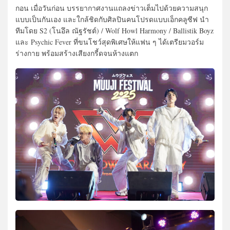
กอน เมื่อวันก่อน บรรยากาศงานแถลงข่าวเต็มไปด้วยความสนุก
แบบเป็นกันเอง และใกล้ชิดกับศิลปินคนโปรดแบบเอ็กคลูซีฟ นำ
ทีมโดย S2 (โนอึล ณัฐรัชต์) / Wolf Howl Harmony / Ballistik Boyz
และ Psychic Fever ที่ขนโชว์สุดพิเศษให้แฟน ๆ ได้เตรียมวอร์ม
ร่างกาย พร้อมสร้างเสียงกรี้ดจนห้างแตก