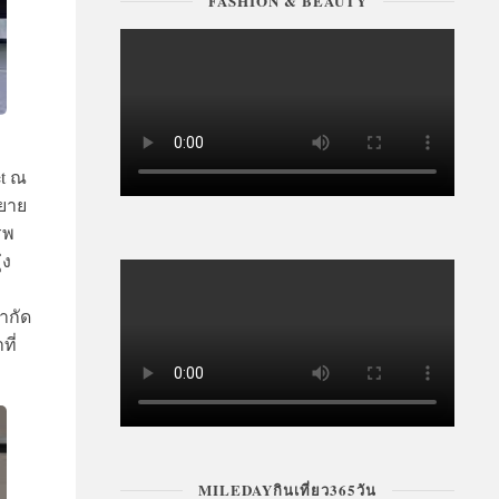
FASHION & BEAUTY
et ณ
ขยาย
รพ
่ง
ำกัด
ที่
MILEDAYกินเที่ยว365วัน