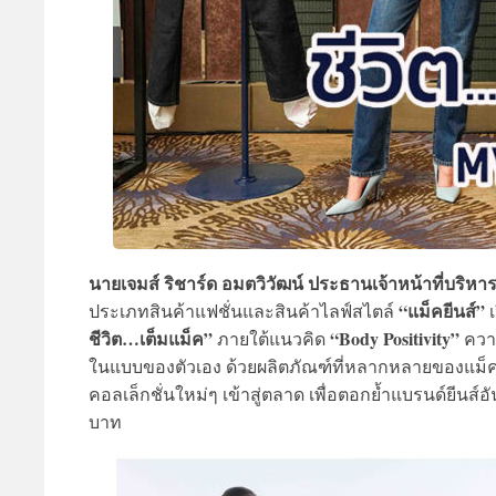
นายเจมส์ ริชาร์ด อมตวิวัฒน์ ประธานเจ้าหน้าที่บริหา
“แม็คยีนส์”
ประเภทสินค้าแฟชั่นและสินค้าไลฟ์สไตล์
เ
ชีวิต…เต็มแม็ค”
“Body Positivity”
ภายใต้แนวคิด
ความ
ในแบบของตัวเอง ด้วยผลิตภัณฑ์ที่หลากหลายของแม็คยี
คอลเล็กชั่นใหม่ๆ เข้าสู่ตลาด เพื่อตอกย้ำแบรนด์ยีนส์อ
บาท