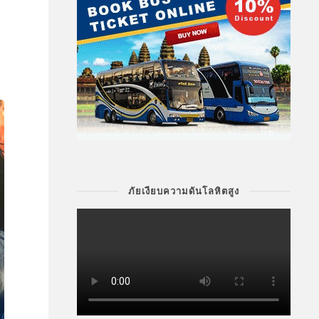
ภัยเงียบความดันโลหิตสูง