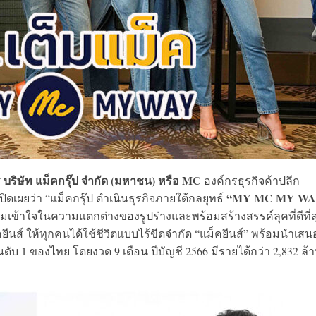
ร บริษัท แม็คกรุ๊ป จำกัด (มหาชน) หรือ MC
องค์กรธุรกิจค้าปลีก
“MY MC MY W
ปิดเผยว่า “แม็คกรุ๊ป ดำเนินธุรกิจภายใต้กลยุทธ์
เข้าใจในความแตกต่างของรูปร่างและพร้อมสร้างสรรค์ลุคที่ดีที่ส
นส์ ให้ทุกคนได้ใช้ชีวิตแบบไร้ขีดจำกัด “แม็คยีนส์” พร้อมนำเสน
ันดับ 1 ของไทย โดยงวด 9 เดือน ปีบัญชี 2566 มีรายได้กว่า 2,832 ล้