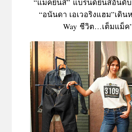
“แม็คยีนส์” แบรนด์ยีนส์อันด
A
“อนันดา เอเวอริงแฮม”เดินห
Way ชีวิต…เต็มแม็ค”