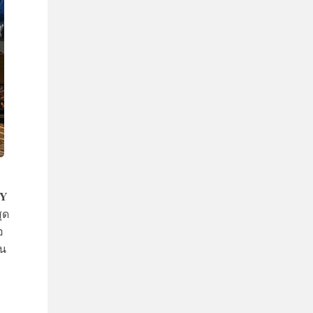
AY
ุด
อ
าน