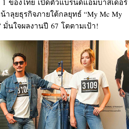
ับ 1 ของไทย เปิดตัวแบรนด์แอมบาสเดอร์
CTIVITIES
น้าลุยธุรกิจภายใต้กลยุทธ์ “My Mc My
&
EVENT
 มั่นใจผลงานปี 67 โตตามเป้า!
DEAL