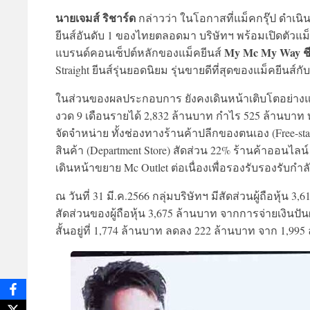
นายเจมส์ ริชาร์ด
กล่าวว่า ในโอกาสที่แม็คกรุ๊ป ดำเนินธุ
ยีนส์อันดับ 1 ของไทยตลอดมา บริษัทฯ พร้อมเปิดตัวแ
My Mc My Way ชี
แบรนด์คอนเซ็ปต์หลักของแม็คยีนส์
Straight ยีนส์รุ่นยอดนิยม รุ่นขายดีที่สุดของแม็คยีนส์กับ
ในส่วนของผลประกอบการ ยังคงเดินหน้าเติบโตอย่างแข็ง
งวด 9 เดือนรายได้ 2,832 ล้านบาท กำไร 525 ล้านบาท ท
จัดจำหน่าย ทั้งช่องทางร้านค้าปลีกของตนเอง (Free-st
สินค้า (Department Store) สัดส่วน 22% ร้านค้าออนไลน
เดินหน้าขยาย Mc Outlet ต่อเนื่องเพื่อรองรับรองรับกำลั
ณ วันที่ 31 มี.ค.2566 กลุ่มบริษัทฯ มีสัดส่วนผู้ถือหุ้น 3
สัดส่วนของผู้ถือหุ้น 3,675 ล้านบาท จากการจ่ายเงินป
สั้นอยู่ที่ 1,774 ล้านบาท ลดลง 222 ล้านบาท จาก 1,995 ล