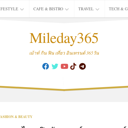
IFESTYLE
CAFE & BISTRO
TRAVEL
TECH & 
IFE
BISTRO
TIEW
Mileday365
HEALTH
THAI
CAFE
HOTEL
INTER
REVIEW
TRIP
เม้าท์ กิน ฟิน เที่ยว อินเทรนด์ 365วัน
MUSIC
&
ARTS
CULTURE
FASHION
&
BEAUTY
MOVIE
FASHION & BEAUTY
&
SERIES