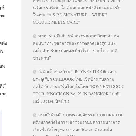
ลักชัวรีจากอังกฤษ ผสานพลังจากธรรมชาติเข้ากับ
ด์
นวัตกรรมที่เข้าใจเส้นผมและหนังศีรษะคนเอเชีย
ในงาน “A.S.P® SIGNATURE – WHERE
อด
COLOUR MEETS CARE”
ททท. ร่วมมือกับ จุฬาลงกรณ์มหาวิทยาลัย จัด
หลัง
สัมมนาทางวิชาการและการตลาดเชิงรุก แนะ
าร
เคล็ดลับปรับธุรกิจท่องเที่ยวไทย “ขายได้ ขายดี
ขายนาน”
้อม
ถึงคิวเด็กข้างบ้าน!! BOYNEXTDOOR เคาะ
ประตูเรียก ONEDOOR ไทย เปิดบ้านรับความ
ี่มี
สดใส กับคอนเสิร์ตใหญ่ในไทย “BOYNEXTDOOR
ระยะ
TOUR ‘KNOCK ON Vol.2’ IN BANGKOK” ปักดี
เดย์ 30 ม.ค. ปีหน้า!!
กรมบังคับคดี กระทรวงยุติธรรม ประกาศความ
พร้อมอีกครั้งในการเข้าร่วมงานมหกรรมทางการ
เงินครั้งยิ่งใหญ่ของภาคตะวันออกเฉียงเหนือ