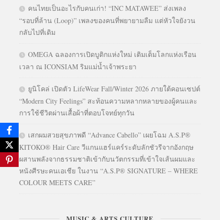
คนไทยเป็นอะไรกับคนเก่า! “INC MATAWEE” ส่งเพลง
“รอบที่ล้าน (Loop)” เพลงของคนที่พยายามลืม แต่หัวใจยังวน
กลับไปที่เดิม
OMEGA ฉลองการเปิดบูติกแห่งใหม่ เติมเต็มโลกแห่งเรือน
เวลา ณ ICONSIAM ริมแม่น้ำเจ้าพระยา
ยูนิโคล่ เปิดตัว LifeWear Fall/Winter 2026 ภายใต้คอนเซปต์
“Modern City Feelings” สะท้อนความหลากหลายของผู้คนและ
การใช้ชีวิตผ่านเสื้อผ้าที่ตอบโจทย์ทุกวัน
เสกผมสวยสุขภาพดี “Advance Cabello” เผยโฉม A.S.P®
KITOKO® Hair Care วีแกนแฮร์แคร์ระดับลักชัวรีจากอังกฤษ
ผสานพลังจากธรรมชาติเข้ากับนวัตกรรมที่เข้าใจเส้นผมและ
หนังศีรษะคนเอเชีย ในงาน “A.S.P® SIGNATURE – WHERE
COLOUR MEETS CARE”
MUSIC & ARTS CULTURE