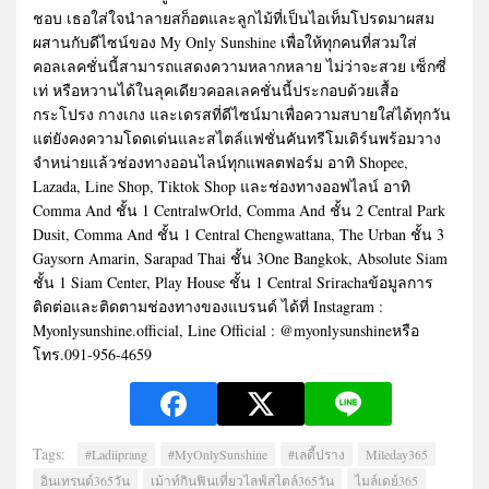
ชอบ เธอใส่ใจนำลายสก็อตและลูกไม้ที่เป็นไอเท็มโปรดมาผสม
ผสานกับดีไซน์ของ My Only Sunshine เพื่อให้ทุกคนที่สวมใส่
คอลเลคชั่นนี้สามารถแสดงความหลากหลาย ไม่ว่าจะสวย เซ็กซี่
เท่ หรือหวานได้ในลุคเดียวคอลเลคชั่นนี้ประกอบด้วยเสื้อ
กระโปรง กางเกง และเดรสที่ดีไซน์มาเพื่อความสบายใส่ได้ทุกวัน
แต่ยังคงความโดดเด่นและสไตล์แฟชั่นคันทรีโมเดิร์นพร้อมวาง
จำหน่ายแล้วช่องทางออนไลน์ทุกแพลตฟอร์ม อาทิ Shopee,
Lazada, Line Shop, Tiktok Shop และช่องทางออฟไลน์ อาทิ
Comma And ชั้น 1 CentralwOrld, Comma And ชั้น 2 Central Park
Dusit, Comma And ชั้น 1 Central Chengwattana, The Urban ชั้น 3
Gaysorn Amarin, Sarapad Thai ชั้น 3One Bangkok, Absolute Siam
ชั้น 1 Siam Center, Play House ชั้น 1 Central Srirachaข้อมูลการ
ติดต่อและติดตามช่องทางของแบรนด์ ได้ที่ Instagram :
Myonlysunshine.official, Line Official : @myonlysunshineหรือ
โทร.091-956-4659
Tags:
#Ladiiprang
#MyOnlySunshine
#เลดี้ปราง
Mileday365
อินเทรนด์365วัน
เม้าท์กินฟินเที่ยวไลฟ์สไตล์365วัน
ไมล์เดย์365