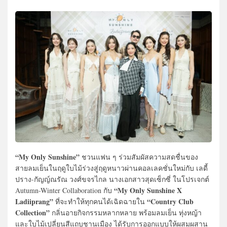
“My Only Sunshine”
ชวนแฟน ๆ ร่วมสัมผัสความสดชื่นของ
สายลมเย็นในฤดูใบไม้ร่วงสู่ฤดูหนาวผ่านคอลเลคชั่นใหม่กับ เลดี้
ปราง-กัญญ์ณรัณ วงศ์ขจรไกล นางเอกสาวสุดเซ็กซี่ ในโปรเจกต์
“My Only Sunshine X
Autumn-Winter Collaboration กับ
Ladiiprang”
“Country Club
ที่จะทำให้ทุกคนได้เฉิดฉายใน
Collection”
กลิ่นอายกิจกรรมหลากหลาย พร้อมลมเย็น ทุ่งหญ้า
และใบไม้เปลี่ยนสีแถบชานเมือง ได้รับการออกแบบให้ผสมผสาน