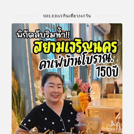
MILEDAYกินเที่ยว365วัน