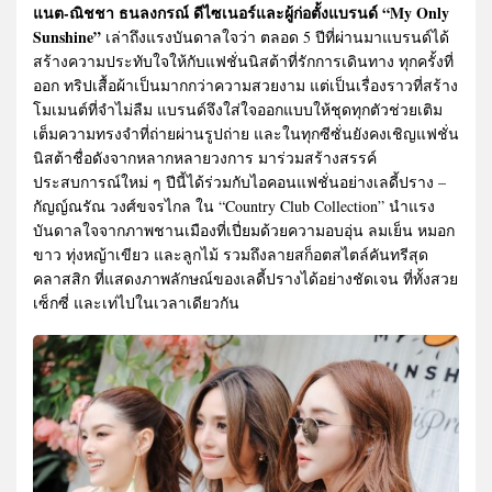
แนต-ณิชชา ธนลงกรณ์ ดีไซเนอร์และผู้ก่อตั้งแบรนด์ “My Only
Sunshine”
เล่าถึงแรงบันดาลใจว่า ตลอด 5 ปีที่ผ่านมาแบรนด์ได้
สร้างความประทับใจให้กับแฟชั่นนิสต้าที่รักการเดินทาง ทุกครั้งที่
ออก ทริปเสื้อผ้าเป็นมากกว่าความสวยงาม แต่เป็นเรื่องราวที่สร้าง
โมเมนต์ที่จำไม่ลืม แบรนด์จึงใส่ใจออกแบบให้ชุดทุกตัวช่วยเติม
เต็มความทรงจำที่ถ่ายผ่านรูปถ่าย และในทุกซีซั่นยังคงเชิญแฟชั่น
นิสต้าชื่อดังจากหลากหลายวงการ มาร่วมสร้างสรรค์
ประสบการณ์ใหม่ ๆ ปีนี้ได้ร่วมกับไอคอนแฟชั่นอย่างเลดี้ปราง –
กัญญ์ณรัณ วงศ์ขจรไกล ใน “Country Club Collection” นำแรง
บันดาลใจจากภาพชานเมืองที่เปี่ยมด้วยความอบอุ่น ลมเย็น หมอก
ขาว ทุ่งหญ้าเขียว และลูกไม้ รวมถึงลายสก็อตสไตล์คันทรีสุด
คลาสสิก ที่แสดงภาพลักษณ์ของเลดี้ปรางได้อย่างชัดเจน ที่ทั้งสวย
เซ็กซี่ และเท่ไปในเวลาเดียวกัน