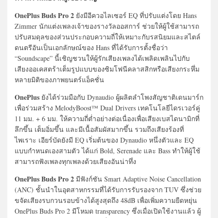
OnePlus Buds Pro 2
ยังมีอีควอไลเซอร์ EQ ที่ปรับแต่งโดย Hans
Zimmer นักแต่งเพลงเจ้าของรางวัลออสการ์ ช่วยให้ผู้ใช้สามารถ
ปรับสมดุลของส่วนประกอบความถี่ให้เหมาะกับรสนิยมและสไตล์
ดนตรีอันเป็นเอกลักษณ์ของ Hans ที่ได้รับการตั้งชื่อว่า
“Soundscape” นี้เชิญชวนให้ผู้รักเสียงเพลงได้เพลิดเพลินไปกับ
เสียงออเคสตร้าเต็มรูปแบบของซิมโฟนีคลาสสิกหรือเสียงกระหึ่ม
หลายมิติของภาพยนตร์แอ็คชั่น
OnePlus
ยังได้ร่วมมือกับ Dynaudio ผู้ผลิตลำโพงสัญชาติเดนมาร์ก
เพื่อร่วมสร้าง MelodyBoost™ Dual Drivers เทคโนโลยีไดรเวอร์คู่
11 มม. + 6 มม. ให้ความถี่ต่ำอย่างต่อเนื่องเพื่อเสียงเบสไดนามิกที่
ลึกขึ้น เต็มอิ่มขึ้น และมีเนื้อสัมผัสมากขึ้น รวมถึงเสียงร้องที่
ไพเราะ เอียร์บัดยังมี EQ เริ่มต้นของ Dynaudio หนึ่งตัวและ EQ
แบบกำหนดเองสามตัว ได้แก่ Bold, Serenade และ Bass ทำให้ผู้ใช้
สามารถฟังเพลงทุกเพลงด้วยเสียงอันน่าทึ่ง
OnePlus Buds Pro 2
มีฟังก์ชัน Smart Adaptive Noise Cancellation
(ANC) ชั้นนำในอุตสาหกรรมที่ได้รับการรับรองจาก TUV ซึ่งช่วย
ขจัดเสียงรบกวนรอบข้างได้สูงสุดถึง 48dB เพื่อเพิ่มความยืดหยุ่น
OnePlus Buds Pro 2 มีโหมด transparency ซึ่งเมื่อเปิดใช้งานแล้ว ผู้