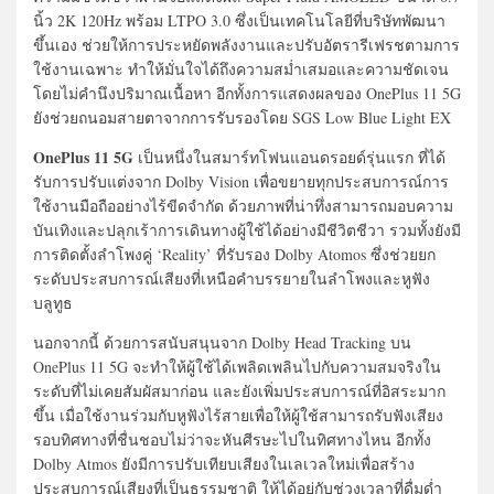
นิ้ว 2K 120Hz พร้อม LTPO 3.0 ซึ่งเป็นเทคโนโลยีที่บริษัทพัฒนา
ขึ้นเอง ช่วยให้การประหยัดพลังงานและปรับอัตรารีเฟรชตามการ
ใช้งานเฉพาะ ทำให้มั่นใจได้ถึงความสม่ำเสมอและความชัดเจน
โดยไม่คำนึงปริมาณเนื้อหา อีกทั้งการแสดงผลของ OnePlus 11 5G
ยังช่วยถนอมสายตาจากการรับรองโดย SGS Low Blue Light EX
OnePlus 11 5G
เป็นหนึ่งในสมาร์ทโฟนแอนดรอยด์รุ่นแรก ที่ได้
รับการปรับแต่งจาก Dolby Vision เพื่อขยายทุกประสบการณ์การ
ใช้งานมือถืออย่างไร้ขีดจำกัด ด้วยภาพที่น่าทึ่งสามารถมอบความ
บันเทิงและปลุกเร้าการเดินทางผู้ใช้ได้อย่างมีชีวิตชีวา รวมทั้งยังมี
การติดตั้งลำโพงคู่ ‘Reality’ ที่รับรอง Dolby Atomos ซึ่งช่วยยก
ระดับประสบการณ์เสียงที่เหนือคำบรรยายในลำโพงและหูฟัง
บลูทูธ
นอกจากนี้ ด้วยการสนับสนุนจาก Dolby Head Tracking บน
OnePlus 11 5G จะทำให้ผู้ใช้ได้เพลิดเพลินไปกับความสมจริงใน
ระดับที่ไม่เคยสัมผัสมาก่อน และยังเพิ่มประสบการณ์ที่อิสระมาก
ขึ้น เมื่อใช้งานร่วมกับหูฟังไร้สายเพื่อให้ผู้ใช้สามารถรับฟังเสียง
รอบทิศทางที่ชื่นชอบไม่ว่าจะหันศีรษะไปในทิศทางไหน อีกทั้ง
Dolby Atmos ยังมีการปรับเทียบเสียงในเลเวลใหม่เพื่อสร้าง
ประสบการณ์เสียงที่เป็นธรรมชาติ ให้ได้อยู่กับช่วงเวลาที่ดื่มด่ำ