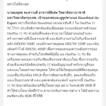
อย่างไม่มีสะดุด
นายยงยุทธ คะสาวงศ์ อาจารย์พิเศษ วิทยาลัยนานาชาติ
มหาวิทยาลัยกรุงเทพ, เจ้าของเพจและยูทูปชาแนล Hasselblad the
Expert
กล่าวถึงกล้อง Hasselblad เจเนอเรชั่นที่ 3 ใน OnePlus 11
5G ไว้ว่า ประสิทธิภาพกล้องอันเยี่ยมยอด ระบบกล้องสามตัวของ
OnePlus 11 5G ช่วยบันทึกแต่ละช่วงเวลาได้อย่างแม่นยำและ
สร้างภาพถ่ายที่เป็นธรรมชาติ และยังทำงานร่วมไปกับเซ็นเซอร์
หลัก IMX890 50MP, เลนส์ถ่ายภาพบุคคล IMX709 32MP และกล้อ
งอัลตร้าไวด์ IMX581 48MP เพื่อการตอบสนองความต้องการของ
ช่างภาพทุกคน สำหรับโทรศัพท์มือถือ บน OnePlus 11 5G คือ
เครื่องหมายของการปรับเทียบสีธรรมชาติแบบใหม่ ซึ่งการรองรับ
ด้วยเซ็นเซอร์มัลติสเปกตรัม 13 ช่องสัญญาณสำหรับระบุสีของ
แสงและโหมดถ่ายภาพบุคคล ได้ช่วยให้เกิดคุณสมบัติที่ครอบคลุม
แบบเดียวกับกล้อง DSLR ทั้งการติดตามเชิงลึก, จุดแสงที่สมจริง
และเป็นธรรมชาติ และเอฟเฟกต์แสงแฟลร์ นอกจากนี้ OnePlus
11 5G ยังมาพร้อมอัลกอริทึมใหม่ล่าสุด อย่าง TurboRAW HDR ที่
ทำให้ช่วงไดนามิคที่กว้าง สามารถจับภาพฉากต่าง ๆ ได้ด้วยความ
คมชัดระดับ HDR ที่ไร้ที่ติ