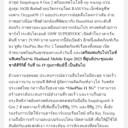
ล่าสุด Snapdragon 8 Gen 2 พร้อมเทคโนโลยี ray-tracing แรม
สูงสุด 16GB พิเศษด้วยนวัตกรรมใหม่ RAM-Vita เอ็กซ์คลูซีฟ
เฉพาะ OxygenOS 13 มอบประสบการณ์สุดลื่นไหลกว่าเดิม ถ่าย
ภาพอย่างมืออาชีพด้วยกล้องที่พัฒนากับ Hasselblad ยกระดับสี
สมจริง ภาพสวยละมุนเหมือนถ่ายจากกล้องโปร ทรงพลังด้วยการ
ชาร์จไวระดับไฮเอนด์ 100W SUPERVOOC เปิดตัวในราคาเริ่ม
ต้นที่ ราคา 29,990 บาท นอกจากนี้ยังเปิดตัว อีกหนึ่งผลิตภัณฑ์เรือ
ธง หูฟัง OnePlus Bus Pro 2 โดยผลิตภัณฑ์เรือธงทั้งหมด เปิด
เตรียมพบกับโปรโมชั่
จำหน่ายพร้อมกันทุกช่องทางแล้ววันนี้ และ
นพิเศษในงาน Thailand Mobile Expo 2023 ที่ศูนย์ประชุมแห่ง
ชาติสิริกิติ์ วันที่ 16-19 กุมภาพันธ์นี้ เป็นต้นไป
ด้านความสุดยอด ประสบการณ์ความลื่นไหลไม่มีสะดุด รวดเร็ว
และยาวนาน นายนที พิทักษ์ ผู้จัดการผลิตภัณฑ์อาวุโส วันพลัส
“OnePlus 11 5G”
ประเทศไทย กล่าวถึงเรือธงล่าสุด
ว่าสามารถ
สร้างสรรค์ประสบการณ์ทำงานที่รวดเร็ว และราบรื่นผ่าน
ประสิทธิภาพอันทรงพลังของแพลตฟอร์มมือถือ Snapdragon® 8
Gen 2 ด้วยความเร็วที่เพิ่มขึ้นในซีพียู 35% และจีพียู 25% ทั้งยัง
รองรับการเปิดใช้งานฮาร์ดแวร์แบบเรียลไทม์ หรือ Ray Tracing
รวมถึงมีการสร้างวอลเปเปอร์แบบไดนามิคสามมิติ เพื่อให้ผู้ใช้ได้
สัมผัสกับเอฟเฟกต์เงา การสะท้อน การหักเหแสงที่สดใสและ