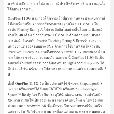
นาที ช่วยยืดอายุการใช้งานอย่างมีประสิทธิภาพ สร้างความอุ่นใจ
ได้อย่างยาวนาน
OnePlus 11 5G
สามารถให้ความเร็วที่ยาวนานและประสบการณ์
ใช้งานที่ราบรื่น จากการรับรองมาตรฐานโดย TÜV SÜD ใน
ระดับ Fluency Rating A ใช้งานมือถือได้อย่างลื่นไหลต่อเนื่องแม้
ผ่านไป 48 เดือน มีการรับรอง TÜV SÜD ด้านความแม่นยำและ
การสัมผัสในระดับ Precise Touching Rating S มีการรับรองจาก
หน่วยงานตรวจสอบอย่าง SGS ด้านการใช้งานที่ลื่นไหลระดับ
Perceived Fluency A+ รวมถึงการรับรองจาก TÜV Rheinland ด้าน
การใช้และชาร์จอย่างปลอดภัย นอกจากนี้ OnePlus 11 5G ยังเป็น
อุปกรณ์ตัวแรกที่รองรับการอัปเดทระบบปฏิบัติการ OxygenOS ได้
ถึง 4 เวอร์ชัน พร้อมการอัปเดทระบบความปลอดภัยครอบคลุมถึง 5
ปี
OnePlus 11 5G
ทั้งนี้
ยังเป็นอุปกรณ์ที่ใช้ชิพเซต Snapdragon® 8
Gen 2 เครื่องแรกที่ได้รับอนุมัติให้ใช้เครื่องหมาย Snapdragon
Spaces™ Ready โดยถือเป็นประตูให้นักพัฒนาสามารถนำไอเดีย
XR มาสานฝันให้เป็นจริงและสร้างการค้นพบใหม่ ๆ ได้พร้อมกัน
ผ่านแว่นตา headworn AR ซึ่งเมื่อรวมกับประสบการณ์ที่รวดเร็ว
และราบรื่น ฟังก์ชันการถ่ายภาพที่แสนง่ายดาย และการออกแบบ