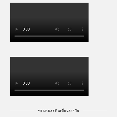
MILEDAYกินเที่ยว365วัน