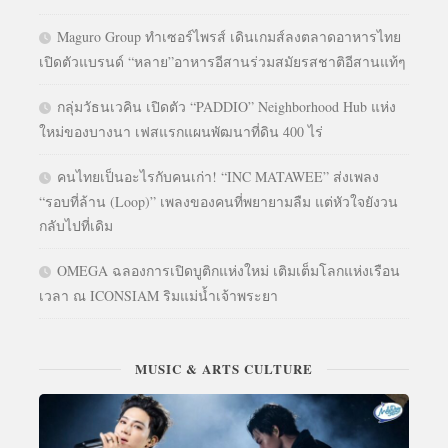
Maguro Group ทำเซอร์ไพรส์ เดินเกมส์ลงตลาดอาหารไทย
เปิดตัวแบรนด์ “หลาย”อาหารอีสานร่วมสมัยรสชาติอีสานแท้ๆ
กลุ่มวัธนเวคิน เปิดตัว “PADDIO” Neighborhood Hub แห่ง
ใหม่ของบางนา เฟสแรกแผนพัฒนาที่ดิน 400 ไร่
คนไทยเป็นอะไรกับคนเก่า! “INC MATAWEE” ส่งเพลง
“รอบที่ล้าน (Loop)” เพลงของคนที่พยายามลืม แต่หัวใจยังวน
กลับไปที่เดิม
OMEGA ฉลองการเปิดบูติกแห่งใหม่ เติมเต็มโลกแห่งเรือน
เวลา ณ ICONSIAM ริมแม่น้ำเจ้าพระยา
MUSIC & ARTS CULTURE