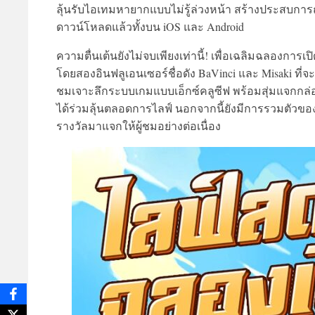
ลุ้นรับไอเทมหายากแบบไม่รู้ล่วงหน้า สร้างประสบการ
ดาวน์โหลดแล้วทั้งบน iOS และ Android
ความตื่นเต้นยังไม่จบเพียงเท่านี้! เพื่อเฉลิมฉลองการเ
โดยสองอินฟลูเอนเซอร์ชื่อดัง BaVinci และ Misaki ที่
ชมเจาะลึกระบบเกมแบบเอ็กซ์คลูซีฟ พร้อมสุ่มแจกกล่อง
ได้ร่วมลุ้นตลอดการไลฟ์ นอกจากนี้ยังมีการรวมตัวของ
รางวัลมาแจกให้ผู้ชมอย่างต่อเนื่อง