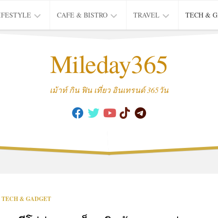
IFESTYLE
CAFE & BISTRO
TRAVEL
TECH & 
IFE
BISTRO
TIEW
Mileday365
HEALTH
THAI
CAFE
HOTEL
INTER
REVIEW
TRIP
เม้าท์ กิน ฟิน เที่ยว อินเทรนด์ 365วัน
MUSIC
&
ARTS
CULTURE
FASHION
&
BEAUTY
MOVIE
TECH & GADGET
&
SERIES