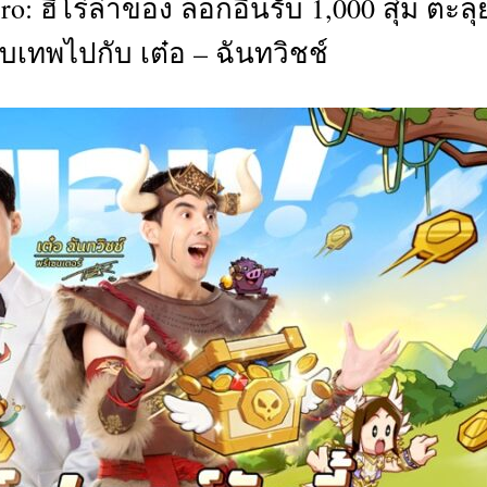
ro: ฮีโร่ล่าของ ล็อกอินรับ 1,000 สุ่ม ตะลุ
CTIVITIES
ับเทพไปกับ เต๋อ – ฉันทวิชช์
&
EVENT
DEAL