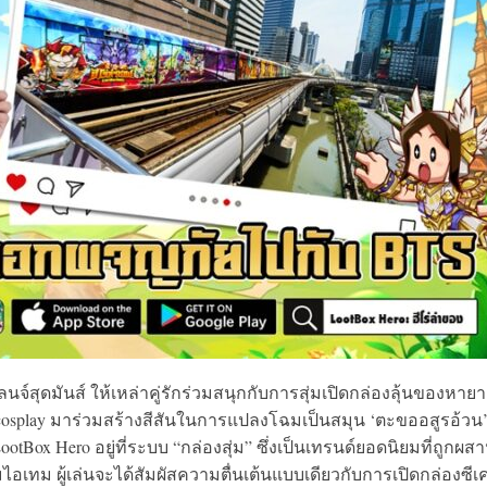
สุดมันส์ ให้เหล่าคู่รักร่วมสนุกกับการสุ่มเปิดกล่องลุ้นของหาย
ostcosplay มาร่วมสร้างสีสันในการแปลงโฉมเป็นสมุน ‘ตะขออสูรอ้วน
Box Hero อยู่ที่ระบบ “กล่องสุ่ม” ซึ่งเป็นเทรนด์ยอดนิยมที่ถูกผส
ทม ผู้เล่นจะได้สัมผัสความตื่นเต้นแบบเดียวกับการเปิดกล่องซีเ