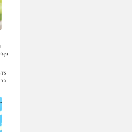
า
ด
สมุน
BTS
ราว