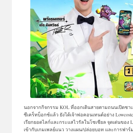
นอกจากกิจกรรม KOL ที่ออกเดินสายตามถนนเปิดชาเลนจ์
ซีเคร็ทบ็อกซ์แล้ว ยังได้เจ้าพ่อคอนเทนต์อย่าง Lowc
เรียกยอดไลก์และกระแสไวรัลในโซเชียล จุดเด่นของ Loot
เข้ากับเกมเพลย์แนว วางแผน/ปล่อยบอท และการฟาร์มไอเ