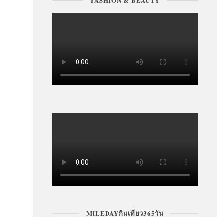
FASHION & BEAUTY
MILEDAYกินเที่ยว365วัน