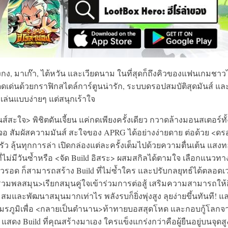
ง, มาเก๊า, ไต้หวัน และเวียดนาม ในที่สุดก็ถึงคิวของแฟนเกมชา
ดดเด่นด้วยกราฟิกสไตล์การ์ตูนน่ารัก, ระบบดรอปสมบัติสุดมันส์ แล
ล่นแบบง่ายๆ แต่สนุกเร้าใจ
ันส์สะใจ> พิชิตดันเจี้ยน แค่กดเพียงครั้งเดียว กวาดล้างมอนสเตอร์ทั้
ทั่วจอ สัมผัสความมันส์ สะใจของ APRG ได้อย่างง่ายดาย ต่อด้วย <ด
ลุ้นทุกการล่า เปิดกล่องแต่ละครั้งเต็มไปด้วยความตื่นเต้น แสง
ี่ไม่มีวันซ้ำหรือ <จัด Build อิสระ> ผสมสกิลได้ตามใจ เลือกแนวทา
อด ก็สามารถสร้าง Build ที่ไม่ซ้ำใคร และปรับกลยุทธ์ได้ตลอดเ
<รวมพลสมุน>เรียกสมุนคู่ใจเข้าร่วมการต่อสู้ เสริมความสามารถให้ฮ
สมและพัฒนาสมุนมากเท่าไร พลังรบก็ยิ่งพุ่งสูง ลุยง่ายขึ้นทันที! แ
้าสู่สมรภูมิเพื่อ <กลายเป็นตำนาน>ท้าทายบอสสุดโหด และกอบกู้โลกจ
 แสดง Build ที่คุณสร้างมาเอง ใครแข็งแกร่งกว่าคือผู้ยืนอยู่บนจุดสู