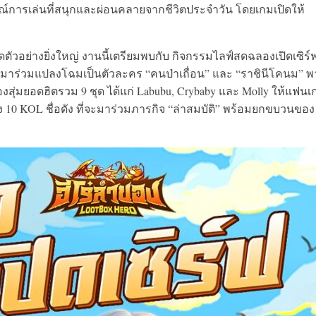
ณ์การเล่นที่สนุกและผ่อนคลายจากชีวิตประจำวัน โดยเกมเปิดให้
ปิดตัวอย่างยิ่งใหญ่ งานนี้เตรียมพบกับ กิจกรรมไลฟ์สดฉลองเปิดเซิร์
จะมาร่วมแปลงโฉมเป็นตัวละคร “คนป่าเถื่อน” และ “ราชินีโคนม” พา
สุ่มยอดฮิตรวม 9 ชุด ได้แก่ Labubu, Crybaby และ Molly ให้แฟนเ
 10 KOL ชื่อดัง ที่จะมาร่วมภารกิจ “ล่าสมบัติ” พร้อมยกขบวนของ