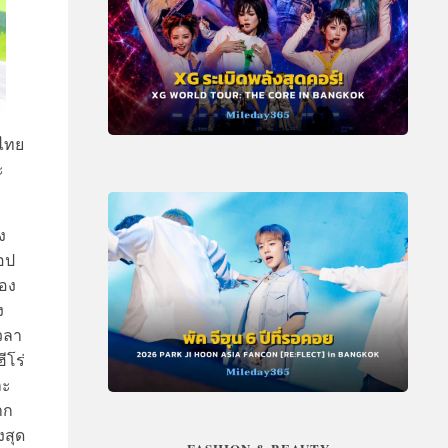
วไทย
ะ
ง
รอป
ทอง
ง
วลา
ีโร่
ละ
าก
งสุด