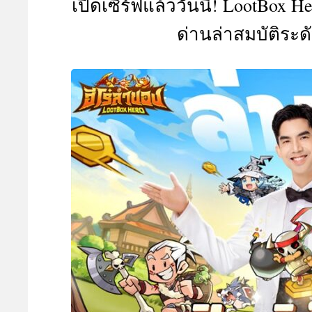
เปิดเซิร์ฟแล้ววันนี้! LootBox He
A
ด่านล่าสมบัติระด