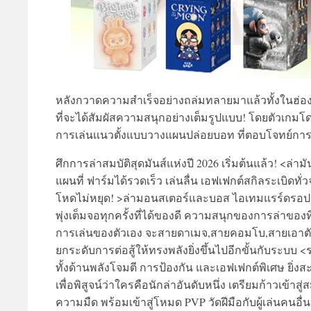
หลังกวาดความสำเร็จอย่างถล่มทลายมาแล้วทั้งในฮ่องก
ที่จะได้สัมผัสความสนุกอย่างเต็มรูปแบบ! โดยตัวเกมโ
การเล่นแนวตั้งแบบวางแผนปล่อยบอท ที่ตอบโจทย์การเ
ศึกการล่าสมบัติสุดมันส์แห่งปี 2026 เริ่มต้นแล้ว! <ล่าม
แผนที่ ฟาร์มได้รวดเร็ว เล่นลื่น เอฟเฟกต์สกิลระเบิด
โหดไม่หยุด! >ล่ามอนสเตอร์และบอส ไอเทมแรร์ดรอปรัว 
พุ่งเต็มจอทุกครั้งที่ได้ของดี ความสนุกของการล่าของท
การเล่นของตัวเอง จะสายดาเมจ,สายคอมโบ,สายเอาตัวร
ยกระดับการต่อสู้ให้ทรงพลังยิ่งขึ้นไปอีกขั้นกับระบบ 
ทั้งด้านพลังโจมตี การป้องกัน และเอฟเฟกต์พิเศษ ยิ่งสะ
เพื่อพิสูจน์ว่าใครคือนักล่าอันดับหนึ่ง เตรียมก้าวเข
ความมืด พร้อมเข้าสู่โหมด PVP วัดฝีมือกับผู้เล่นคนอื่น