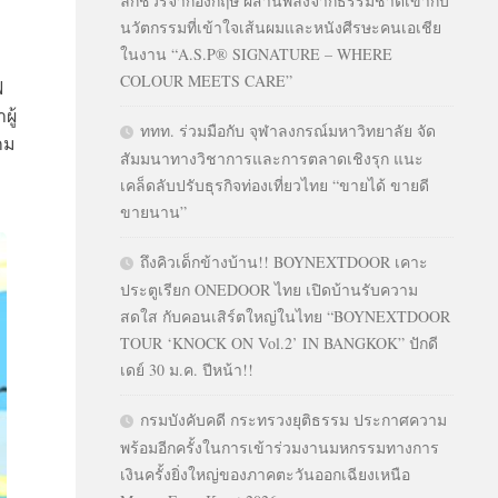
ลักชัวรีจากอังกฤษ ผสานพลังจากธรรมชาติเข้ากับ
นวัตกรรมที่เข้าใจเส้นผมและหนังศีรษะคนเอเชีย
ในงาน “A.S.P® SIGNATURE – WHERE
COLOUR MEETS CARE”
ฟ
ผู้
ททท. ร่วมมือกับ จุฬาลงกรณ์มหาวิทยาลัย จัด
กม
สัมมนาทางวิชาการและการตลาดเชิงรุก แนะ
เคล็ดลับปรับธุรกิจท่องเที่ยวไทย “ขายได้ ขายดี
ขายนาน”
ถึงคิวเด็กข้างบ้าน!! BOYNEXTDOOR เคาะ
ประตูเรียก ONEDOOR ไทย เปิดบ้านรับความ
สดใส กับคอนเสิร์ตใหญ่ในไทย “BOYNEXTDOOR
TOUR ‘KNOCK ON Vol.2’ IN BANGKOK” ปักดี
เดย์ 30 ม.ค. ปีหน้า!!
กรมบังคับคดี กระทรวงยุติธรรม ประกาศความ
พร้อมอีกครั้งในการเข้าร่วมงานมหกรรมทางการ
เงินครั้งยิ่งใหญ่ของภาคตะวันออกเฉียงเหนือ