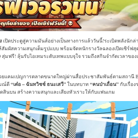
ง
เปิดประตูสู่ความมันส์อย่างเป็นทางการแล้ววันนี้!ระเบิดพลังนักล่
ห้สัมผัสความสนุกเต็มรูปแบบ พร้อมจัดหนักรางวัลฉลองเปิดเซิร์ฟสุ
0 สุ่มฟรี! ลุ้นรับไอเทมระดับเทพแบบจุใจ รวมถึงสกินจำกัดเวลาของ
ทพฯ ด้วยแคมเปญการตลาดขนาดใหญ่ผ่านสื่อประชาสัมพันธ์ตามสถานี 
“เต๋อ – ฉันทวิชช์ ธนะเสวี”
“คนป่าเถื่อน”
มณ์ดี
ในบทบาท
กับเรื่อง
ิดสินบน สร้างความสนุกและเสียงหัวเราะให้กับแฟนเกม