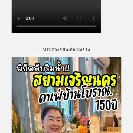
MILEDAYกินเที่ยว365วัน