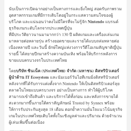
นับเป็นการเปิดฉากอย่างเป็นทางการและยิ่งใหญ่ สอดรับภาพรวม
อุตสาหกรรมเกมที่มีการเติบโตอยู่ในกระแสความสนใจของผู้
Nintendo
บริโภค และแน่นอนว่าคงไม่มีใครที่จะไม่รู้จัก
แบรนด์
ธุรกิจเกมระดับโลกจากประเทศญี่ปุ่น
ที่มีประวัติยาวนานมามากกว่า 130 ปี ผลิตเกมและเครื่องเล่นเกม
มาหลายต่อหลายรุ่น สร้างยอดขายและรายได้แบบถล่มทลายต่อ
เนื่องหลายปี และวันนี้ ยักษ์ใหญ่แห่งวงการวีดีโอเกมสัญชาติญี่ปุ่น
รายนี้ ได้สยายปีกมาสร้างความบันเทิง พร้อมให้บริการหลังการ
ขายแบบครบวงจรในประเทศไทย
บริษัท ซินเน็ค (ประเทศไทย) จำกัด (มหาชน) ดิสทริบิวเตอร์
โดย
ผู้นำด้าน IT Ecosystem
และนัมเบอร์วันไอทีเกมมิ่งดิสทริบิวเตอร์
หลังจากที่ได้รับการแต่งตั้งจาก Nintendo ให้เป็นดิสทริบิวเตอร์ลุย
ตลาดในไทยแบบครบวงจร อย่างเป็นทางการ ทำให้ผู้บริโภค
สามารถเข้าถึงสินค้า และบริการได้ทั้งก่อน และหลังการขายได้
สะดวกมากขึ้นภายใต้ตราสัญลักษณ์ Trusted by Synnex พร้อม
ให้การรับประกันสูงสุด 18 เดือน ตอกย้ำความมั่นใจแนวโน้มธุรกิจ
เกมในประเทศไทยเติบโตทั้งในเชิงมูลค่าและปริมาณ ด้วยจำนวน
ผู้เล่นเพิ่มขึ้นต่อเนื่อง