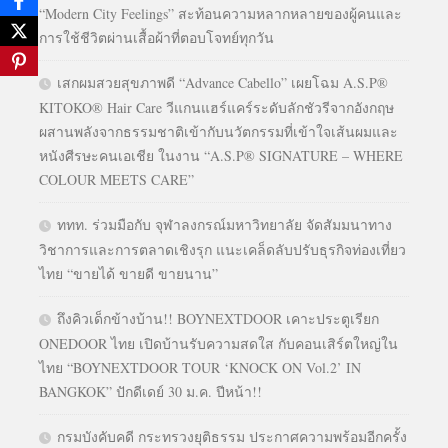
“Modern City Feelings” สะท้อนความหลากหลายของผู้คนและ
การใช้ชีวิตผ่านเสื้อผ้าที่ตอบโจทย์ทุกวัน
เสกผมสวยสุขภาพดี “Advance Cabello” เผยโฉม A.S.P®
KITOKO® Hair Care วีแกนแฮร์แคร์ระดับลักชัวรีจากอังกฤษ
ผสานพลังจากธรรมชาติเข้ากับนวัตกรรมที่เข้าใจเส้นผมและ
หนังศีรษะคนเอเชีย ในงาน “A.S.P® SIGNATURE – WHERE
COLOUR MEETS CARE”
ททท. ร่วมมือกับ จุฬาลงกรณ์มหาวิทยาลัย จัดสัมมนาทาง
วิชาการและการตลาดเชิงรุก แนะเคล็ดลับปรับธุรกิจท่องเที่ยว
ไทย “ขายได้ ขายดี ขายนาน”
ถึงคิวเด็กข้างบ้าน!! BOYNEXTDOOR เคาะประตูเรียก
ONEDOOR ไทย เปิดบ้านรับความสดใส กับคอนเสิร์ตใหญ่ใน
ไทย “BOYNEXTDOOR TOUR ‘KNOCK ON Vol.2’ IN
BANGKOK” ปักดีเดย์ 30 ม.ค. ปีหน้า!!
กรมบังคับคดี กระทรวงยุติธรรม ประกาศความพร้อมอีกครั้ง