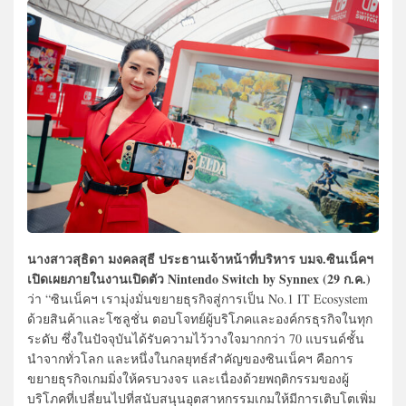
นางสาวสุธิดา มงคลสุธี ประธานเจ้าหน้าที่บริหาร บมจ.ซินเน็คฯ
เปิดเผยภายในงานเปิดตัว Nintendo Switch by Synnex (29 ก.ค.)
ว่า “ซินเน็คฯ เรามุ่งมั่นขยายธุรกิจสู่การเป็น No.1 IT Ecosystem
ด้วยสินค้าและโซลูชั่น ตอบโจทย์ผู้บริโภคและองค์กรธุรกิจในทุก
ระดับ ซึ่งในปัจจุบันได้รับความไว้วางใจมากกว่า 70 แบรนด์ชั้น
นำจากทั่วโลก และหนึ่งในกลยุทธ์สำคัญของซินเน็คฯ คือการ
ขยายธุรกิจเกมมิ่งให้ครบวงจร และเนื่องด้วยพฤติกรรมของผู้
บริโภคที่เปลี่ยนไปที่สนับสนุนอุตสาหกรรมเกมให้มีการเติบโตเพิ่ม