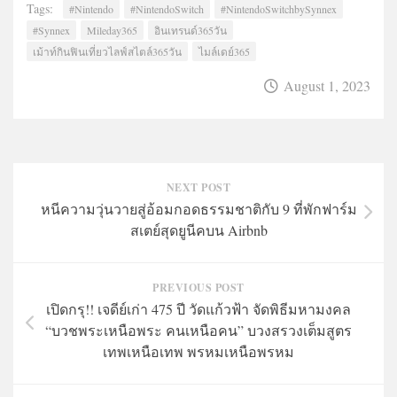
Tags:
#Nintendo
#NintendoSwitch
#NintendoSwitchbySynnex
#Synnex
Mileday365
อินเทรนด์365วัน
เม้าท์กินฟินเที่ยวไลฟ์สไตล์365วัน
ไมล์เดย์365
August 1, 2023
NEXT POST
หนีความวุ่นวายสู่อ้อมกอดธรรมชาติกับ 9 ที่พักฟาร์ม
สเตย์สุดยูนีคบน Airbnb
PREVIOUS POST
เปิดกรุ!! เจดีย์เก่า 475 ปี วัดแก้วฟ้า จัดพิธีมหามงคล
“บวชพระเหนือพระ คนเหนือคน” บวงสรวงเต็มสูตร
เทพเหนือเทพ พรหมเหนือพรหม