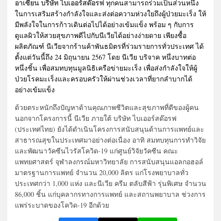
อาเซียน บริษัท ไบเออร์สด๊อรฟ
ทุกคนสามารถร่วมเป็นส่วนหนึ่ง
ในการเสริมสร้างกำลังใจและส่งต่อความห่วงใยถึงผู้ป่วยมะเร็ง ให้
มีพลังใจในการก้าวเดินต่อไปได้อย่างเข้มแข็ง พร้อม ๆ กับการ
ดูแลผิวให้สวยสุขภาพดีไปกับนีเวียได้อย่างง่ายดาย เพียงซื้อ
ผลิตภัณฑ์ นีเวียจากร้านค้าพันธมิตรที่ร่วมรายการทั่วประเทศ ได้
ตั้งแต่วันนี้ถึง 24 มิถุนายน 2567 โดย นีเวีย บริจาค หนึ่งบาทต่อ
หนึ่งชิ้น เพื่อสมทบทุนมูลนิธิเครือข่ายมะเร็ง เพื่อส่งกำลังใจให้ผู้
ป่วยโรคมะเร็งและครอบครัวให้ผ่านช่วงเวลาที่ยากลำบากได้
อย่างเข้มแข็ง
ด้วยตระหนักถึงปัญหาด้านคุณภาพชีวิตและสุขภาพที่ดีของผู้คน
นอกจากโครงการนี้ นีเวีย ภายใต้ บริษัท ไบเออร์สด๊อรฟ
(ประเทศไทย) ยังได้ดำเนินโครงการสนับสนุนด้านการแพทย์และ
สาธารณสุขในประเทศมาอย่างต่อเนื่อง อาทิ สมทบทุนการทำวิจัย
และพัฒนาวัคซีนไวรัสโควิด-19 แก่ศูนย์วิจัยวัคซีน คณะ
แพทยศาสตร์ จุฬาลงกรณ์มหาวิทยาลัย การสนับสนุนแอลกอฮอล์
มาตรฐานการแพทย์ จำนวน 20,000 ลิตร แก่โรงพยาบาลทั่ว
ประเทศกว่า 1,000 แห่ง และนีเวีย ครีม ตลับสีฟ้า รุ่นพิเศษ จำนวน
86,000 ชิ้น แก่บุคลากรทางการแพทย์ และสถานพยาบาล ช่วงการ
แพร่ระบาดของโควิด-19 อีกด้วย