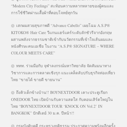
“Modern City Feelings” สะท้อนความหลากหลายของผู้คนและ
การใช้ชีวิตผ่านเสื้อผ้าที่ตอบโจทย์ทุกวัน
เสกผมสวยสุขภาพดี “Advance Cabello” เผยโฉม A.S.P®
KITOKO® Hair Care วีแกนแฮร์แคร์ระดับลักชัวรีจากอังกฤษ
ผสานพลังจากธรรมชาติเข้ากับนวัตกรรมที่เข้าใจเส้นผมและ
หนังศีรษะคนเอเชีย ในงาน “A.S.P® SIGNATURE – WHERE
COLOUR MEETS CARE”
ททท. ร่วมมือกับ จุฬาลงกรณ์มหาวิทยาลัย จัดสัมมนาทาง
วิชาการและการตลาดเชิงรุก แนะเคล็ดลับปรับธุรกิจท่องเที่ยว
ไทย “ขายได้ ขายดี ขายนาน”
ถึงคิวเด็กข้างบ้าน!! BOYNEXTDOOR เคาะประตูเรียก
ONEDOOR ไทย เปิดบ้านรับความสดใส กับคอนเสิร์ตใหญ่ใน
ไทย “BOYNEXTDOOR TOUR ‘KNOCK ON Vol.2’ IN
BANGKOK” ปักดีเดย์ 30 ม.ค. ปีหน้า!!
กรมบังคับคดี กระทรวงยุติธรรม ประกาศความพร้อมอีกครั้ง