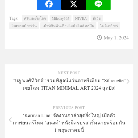
Tags:
#วันมะเร็งโลก
Mileday365
NIVEA
นีเวีย
อินเทรนด์365วัน
เม้าท์กินฟินเที่ยวไลฟ์สไตล์365วัน
ไมล์เดย์365
May 1, 2024
NEXT POST
“บลู พงศ์ทิวัตถ์” ร่วมพิสูจน์แว่นตาพรีเมียม “Silhouette”
เผยโฉม TITAN MINIMAL ART 2024 สุดปัง!
PREVIOUS POST
‘Karman Line’ จัดงานกาล่าสุดยิ่งใหญ่ เปิดตัว
ภาพยนตร์ใหม่ ‘อนงค์’ หนังผีครบรส เริ่มฉายพร้อมกัน
1 พฤษภาคมนี้