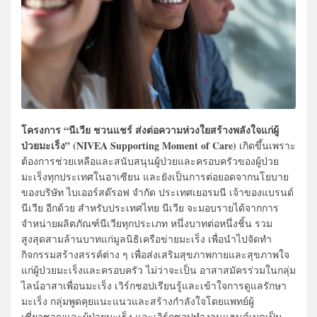
โครงการ “นีเวีย ชวนแชร์ ส่งต่อความห่วงใยสร้างพลังใจแก่ผู้
ป่วยมะเร็ง” (NIVEA Supporting Moment of Care)
เกิดขึ้นเพราะ
ต้องการช่วยเหลือและสนับสนุนผู้ป่วยและครอบครัวของผู้ป่วย
มะเร็งทุกประเทศในอาเซียน และยังเป็นการต่อยอดจากนโยบาย
ของบริษัท ไบเออร์สด๊รอฟ จำกัด ประเทศเยอรมนี เจ้าของแบรนด์
นีเวีย อีกด้วย สำหรับประเทศไทย นีเวีย จะมอบรายได้จากการ
จำหน่ายผลิตภัณฑ์นีเวียทุกประเภท หนึ่งบาทต่อหนึ่งชิ้น รวม
สูงสุดสามล้านบาทแก่มูลนิธิเครือข่ายมะเร็ง เพื่อนำไปจัดทำ
กิจกรรมสร้างสรรค์ต่าง ๆ เพื่อส่งเสริมสุขภาพกายและสุขภาพใจ
แก่ผู้ป่วยมะเร็งและครอบครัว ไม่ว่าจะเป็น อาสาสมัครร่วมในกลุ่ม
ไลน์อาสาเพื่อนมะเร็ง เวิร์กชอปเรียนรู้และเข้าใจการดูแลรักษา
มะเร็ง กลุ่มพูดคุยแนะแนวและสร้างกำลังใจโดยแพทย์ผู้
เชี่ยวชาญและผู้ป่วยมะเร็ง และเวิร์กชอปทำงานแฮนด์เมดเป็น