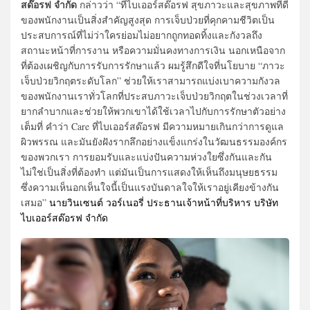
สด๊อรฟ จำกัด
กล่าวว่า “ที่ไบเออร์สด๊อรฟ สุขภาวะและสุขภาพที่ดี
ของพนักงานเป็นสิ่งสำคัญสูงสุด การเจ็บป่วยที่คุกคามชีวิตเป็น
ประสบการณ์ที่ไม่ว่าใครย่อมไม่อยากถูกทอดทิ้งและกังวลถึง
สถานะหน้าที่การงาน หรือความมั่นคงทางการเงิน นอกเหนือจาก
ที่ต้องเผชิญกับการรับการรักษาแล้ว ผมรู้สึกดีใจที่นโยบาย “ภาวะ
เจ็บป่วยวิกฤตระดับโลก” ช่วยให้เราสามารถแบ่งเบาความกังวล
ของพนักงานเราทั่วโลกที่ประสบภาวะเจ็บป่วยวิกฤตในช่วงเวลาที่
ยากลำบากและช่วยให้พวกเขาได้ใช้เวลาไปกับการรักษาตัวอย่าง
เต็มที่ คำว่า Care ที่ไบเออร์สด๊อรฟ มีความหมายเกินกว่าการดูแล
ผิวพรรณ และมันยังฝังรากลึกอย่างแข็งแกร่งในวัฒนธรรมองค์กร
ของพวกเรา การยอมรับและแบ่งปันความห่วงใยซึ่งกันและกัน
ไม่ใช่เป็นสิ่งที่ต้องทำ แต่มันเป็นการแสดงให้เห็นถึงมนุษยธรรม
ซึ่งความเห็นอกเห็นใจนี้เป็นแรงบันดาลใจให้เราอยู่เคียงข้างกัน
เสมอ”
นายวินเซนต์ วอร์เนอรี่ ประธานเจ้าหน้าที่บริหาร บริษัท
ไบเออร์สด๊อรฟ จำกัด