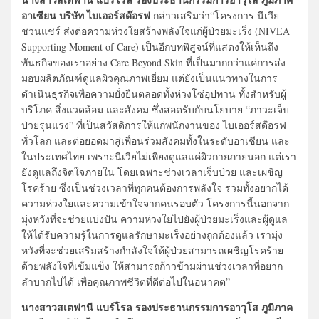
อาเซียน บริษัท ไบเออร์สด๊อรฟ
กล่าวเสริมว่า“โครงการ นีเวีย
ชวนแชร์ ส่งต่อความห่วงใยสร้างพลังใจแก่ผู้ป่วยมะเร็ง (NIVEA
Supporting Moment of Care) เป็นอีกบทพิสูจน์ที่แสดงให้เห็นถึง
พันธกิจของเราอย่าง Care Beyond Skin ที่เป็นมากกว่าแค่การส่ง
มอบผลิตภัณฑ์ดูแลผิวคุณภาพเยี่ยม แต่ยังเป็นแนวทางในการ
ดำเนินธุรกิจเพื่อความยั่งยืนตลอดทั้งห่วงโซ่อุปทาน ทั้งสำหรับผู้
บริโภค สิ่งแวดล้อม และสังคม ซึ่งสอดรับกับนโยบาย “ภาวะเจ็บ
ป่วยรุนแรง” ที่เป็นสวัสดิการให้แก่พนักงานของ ไบเออร์สด๊อรฟ
ทั่วโลก และต่อยอดมาสู่เพื่อนร่วมสังคมทั้งในระดับอาเซียน และ
ในประเทศไทย เพราะนีเวียไม่เพียงดูแลแค่ผิวกายภายนอก แต่เรา
ยังดูแลถึงจิตใจภายใน โดยเฉพาะช่วงเวลาเจ็บป่วย และเผชิญ
โรคร้าย ซึ่งเป็นช่วงเวลาที่ทุกคนต้องการพลังใจ รวมทั้งอยากได้
ความห่วงใยและความเข้าใจจากคนรอบตัว โครงการนี้นอกจาก
มุ่งหวังที่จะช่วยแบ่งปัน ความห่วงใยไปยังผู้ป่วยมะเร็งและผู้ดูแล
ให้ได้รับความรู้ในการดูแลรักษามะเร็งอย่างถูกต้องแล้ว เรามุ่ง
หวังที่จะช่วยเสริมสร้างกำลังใจให้ผู้ป่วยสามารถเผชิญโรคร้าย
ด้วยพลังใจที่เข้มแข็ง ให้สามารถก้าวข้ามผ่านช่วงเวลาที่อยาก
ลำบากไปได้ เพื่อคุณภาพชีวิตที่ดีต่อไปในอนาคต”
นางสาวสเตฟานี แบร์โรล รองประธานกรรมการอาวุโส ภูมิภาค