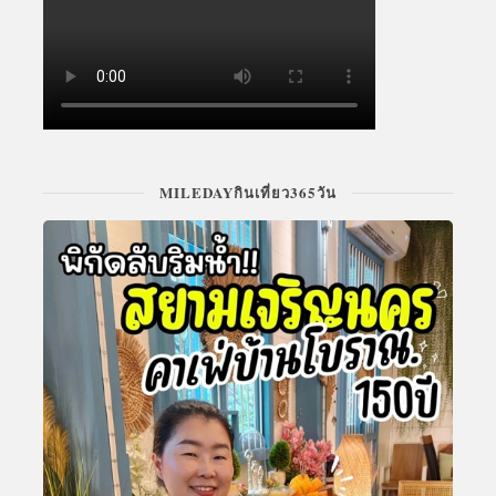
MILEDAYกินเที่ยว365วัน