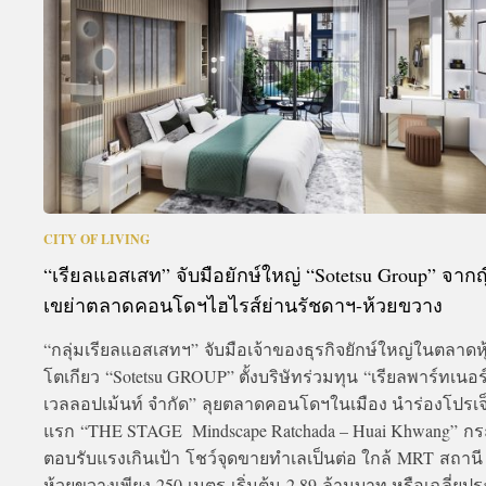
CITY OF LIVING
“เรียลแอสเสท” จับมือยักษ์ใหญ่ “Sotetsu Group” จากญี่
เขย่าตลาดคอนโดฯไฮไรส์ย่านรัชดาฯ-ห้วยขวาง
“กลุ่มเรียลแอสเสทฯ” จับมือเจ้าของธุรกิจยักษ์ใหญ่ในตลาดหุ
โตเกียว “Sotetsu GROUP” ตั้งบริษัทร่วมทุน “เรียลพาร์ทเนอร์
เวลลอปเม้นท์ จำกัด” ลุยตลาดคอนโดฯในเมือง นำร่องโปรเจ็
แรก “THE STAGE Mindscape Ratchada – Huai Khwang” ก
ตอบรับแรงเกินเป้า โชว์จุดขายทำเลเป็นต่อ ใกล้ MRT สถานี
ห้วยขวางเพียง 250 เมตร เริ่มต้น 2.89 ล้านบาท หรือเฉลี่ย