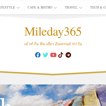
IFESTYLE
CAFE & BISTRO
TRAVEL
TECH & 
IFE
BISTRO
TIEW
Mileday365
HEALTH
THAI
CAFE
HOTEL
INTER
REVIEW
TRIP
เม้าท์ กิน ฟิน เที่ยว อินเทรนด์ 365วัน
MUSIC
&
ARTS
CULTURE
FASHION
&
BEAUTY
MOVIE
&
SERIES