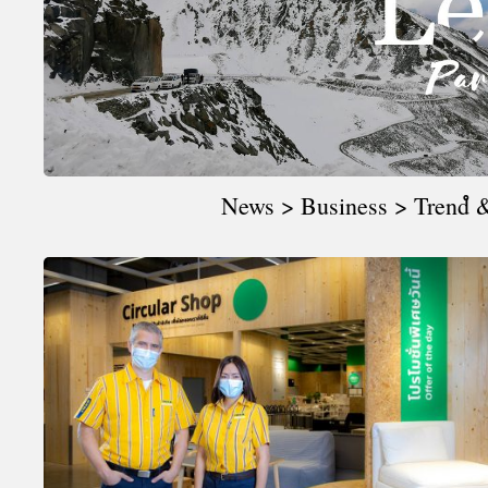
A
News > Business > Trendํ &