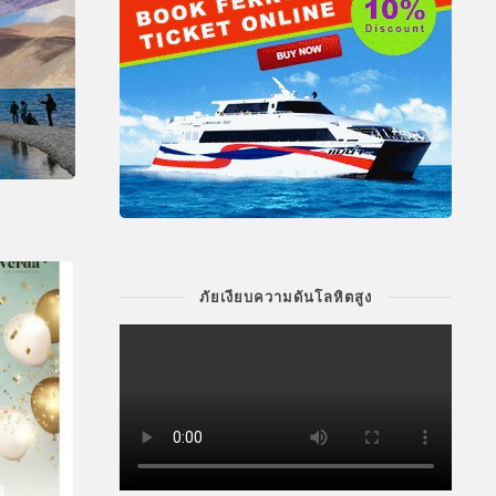
ภัยเงียบความดันโลหิตสูง