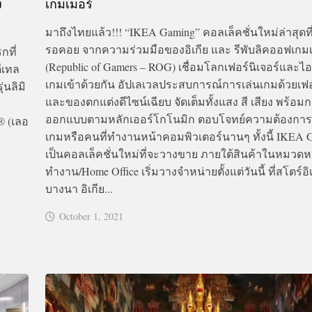
ง
เกมเมอร์
มาถึงไทยแล้ว!!! “IKEA Gaming” คอลเล็คชั่นใหม่ล่าสุด
รอคอย จากความร่วมมือของอิเกีย และ รีพับลิคออฟเกม
กที่
(Republic of Gamers – ROG) เชื่อมโลกเฟอร์นิเจอร์และไ
ีเทล
เกมเข้าด้วยกัน อัปเลเวลประสบการณ์การเล่นเกมด้วยเฟอร
่นลิมิ
และของตกแต่งดีไซน์เฉียบ จัดเต็มทั้งแสง สี เสียง พร้อม
ออกแบบตามหลักเออร์โกโนมิก ตอบโจทย์ความต้องกา
® (เลอ
เกมหรือคนที่ทำงานหน้าคอมพิวเตอร์นานๆ ทั้งนี้ IKEA 
เป็นคอลเล็คชั่นใหม่ที่จะวางขาย ภายใต้สินค้าในหมวดหมู
ทำงาน/Home Office เริ่มวางจำหน่ายตั้งแต่วันนี้ ที่สโตร์อิ
บางนา อิเกีย...
October 1, 2021