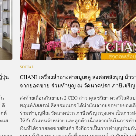
SOCIAL
ปุ่น
CHANI เครื่องสำอางสายมูเตลู ส่งต่อพลังบุญ นำร
จากยอดขาย ร่วมทำบุญ ณ วัดนาคปรก ภาษีเจริญ
้น
ส่งท้ายเดือนกันยายน 2 CEO สาว คุณชนิยา ดวงวิไลศิล
 ดี
พฤนท์ภัสสรณ์ ลีธรรมเนตร ได้นำเงินจากยอดขายของเดื
กต์
ร่วมทำบุญที่ณ วัดนาคปรก ภาษีเจริญ กรุงเทพ เป็นการส่
ระแส
ให้กับตัวแทนจำหน่าย และลูกค้า เนื่องจากเงินในการทำบ
เงินที่ได้จากยอดขายสินค้า จึงถือว่าเป็นการทำบุญร่วมก
ประมาณ
แบรนด์ ตัวแทน และลูกค้าที่อุดหนุนแบรนด์ สมกับเป็นเคร