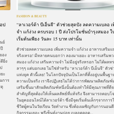
FASHION & BEAUTY
็อป
“ลาเวอร์ด้า บีเอ็นจี” ตัวช่วยสุดปัง ลดความเบลอ เ
จำ แก้ง่วง ครบรอบ 1 ปี ส่งโปรโมชั่นบำรุงสมอง 
เริ่มต้นเพียง วันละ 15 บาท เท่านั้น
นย์
ปี
ตัวช่วยลดความเบลอ เพิ่มความจำ แก้ง่วง อาหารเสริมแบบน
มของ
จริงเหรอ! มีหลายคนบอกว่า ลองมาเยอะ อาหารเสริมพว
ียิ่ง
สมอง แก้ง่วง เสริมความจำ ไม่มีอยู่จริงหรอก ไม่ได้ผลห
อป
ลาๆๆ แต่บอกเลย ไม่ใช่สำหรับ “ลาเวอร์ด้า บีเอ็นจี” ตัวช่
นขยะ
แห่งยุค ตัวนี้เลย! ในโลกปัจจุบันเป็นโลกที่ตั้งอยู่บนพื้น
ในการ
ความเป็นจริง เราจึงปฏิเสธไม่ได้ว่าการพัฒนาผลิตภัณฑ
ดุ
เสริมขึ้นมาสักผลิตภัณฑ์หนึ่งนั้นต้องทำให้มีคุณภาพที่ดีจร
สำคัญที่สุดต้องให้เห็นผลลัพธ์ที่แท้จริง จึงสามารถตอบโจ
ในยุคออนไลน์ได้ลาเวอร์ด้า ซึ่งมีจุดเริ่มต้นเล็กๆจากการไ
ชีวิตผู้คนในวัยเรียน วัยทำงาน ซึ่งต้องเผชิญกับการนอนดึก
กิจกรรมเยอะ พรีเซ็นท์งานบ่อย เบลอตลอด...