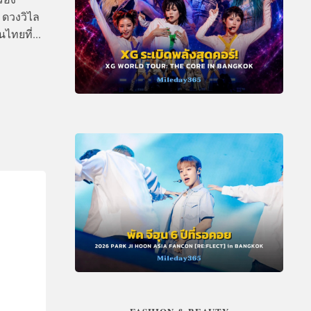
 ดวงวิไล
ไทยที่...