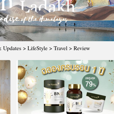
CTIVITIES
&
EVENT
DEAL
 Updates > LifeStyle > Travel > Review