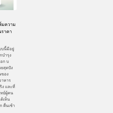
พิ่มความ
ในราคา
ี้มีอยู่
กบำรุง
รอก บ
วยสุดปัง
ฐานของ
์อาหาร
ิง และที่
ทย์ผู้คน
ด้เห็น
 ตื่นเช้า