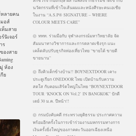
ลักชัวรีจากอังกฤษ ผสานพลังจากธรรมชาติเข้ากับ
นวัตกรรมที่เข้าใจเส้นผมและหนังศีรษะคนเอเชีย
ที่หลายคน
ในงาน “A.S.P® SIGNATURE – WHERE
เมอส์
COLOUR MEETS CARE”
อเท็มสาย
ททท. ร่วมมือกับ จุฬาลงกรณ์มหาวิทยาลัย จัด
์นิเจอร์
สัมมนาทางวิชาการและการตลาดเชิงรุก แนะ
การ
เคล็ดลับปรับธุรกิจท่องเที่ยวไทย “ขายได้ ขายดี
รของสาย
ขายนาน”
Gaming
่ ห้อง
ถึงคิวเด็กข้างบ้าน!! BOYNEXTDOOR เคาะ
เกีย
ประตูเรียก ONEDOOR ไทย เปิดบ้านรับความ
สดใส กับคอนเสิร์ตใหญ่ในไทย “BOYNEXTDOOR
TOUR ‘KNOCK ON Vol.2’ IN BANGKOK” ปักดี
เดย์ 30 ม.ค. ปีหน้า!!
กรมบังคับคดี กระทรวงยุติธรรม ประกาศความ
พร้อมอีกครั้งในการเข้าร่วมงานมหกรรมทางการ
เงินครั้งยิ่งใหญ่ของภาคตะวันออกเฉียงเหนือ