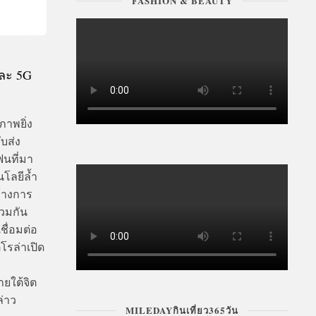
FASHION & BEAUTY
และ 5G
าพยิ่ง
ับส่ง
ฟนที่มา
โลยีล้ำ
ร้างการ
่วมกัน
ชื่อมต่อ
ตโรล่าเปิด
ายใต้จิต
่าว
MILEDAYกินเที่ยว365วัน