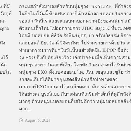
ที่มี
กระแสกำลังมาเลยสำหรับหนุ่มๆวง “SKYLIZE” ที่กำลังจะ
สดุที่
ในอีกไม่กี่วันนี้ ซึ่งแฟนๆต่างก็เฝ้าหน้าจอ รอคอยกันอย่
โดด
จ่อแล้ว วันนี้เราเลยจะแอบมาบอกความปังของหนุ่มๆ สมั
Zegna
ตัวแทนเด็กไทย ไปออกรายการ JTBC Stage K ที่ประเทศเ
โดยมี บอสบอส พิธิวัธ รังษีนรบุตร, ป่า อรัณย์ธรรม ธิราชเ
ถึง
และปอนด์ ปิยะวัฒน์ วิจิตรภัทร ไปร่วมรายการด้วยกัน งา
ทำเอากรรมการที่มาในวันนั้นอย่างศิลปิน K-POP ชื่อดัง
งไว้
วง EXO ถึงกับต้องร้องว้าว เอ่ยปากชมเมื่อเห็นความส
นัก
หนุ่มๆของเรากันเลยทีเดียว โดยทั้ง 3 คน ต่างก็ได้รับค
นแบบใน
หนุ่มๆวง EXO ทั้งแบคฮยอน, ไค, เฉิน, เซฮุนและซูโฮ ว่าเ
รายละเอียดได้ดีมากๆ แสดงสีหน้าหรือท่าทางของ
เมมเบอร์EXOออกมาได้ละเอียดมาก มีการเลียนแบบราย
ได้อย่างสมบูรณ์แบบ มีบางท่อนที่เสริมท่าเต้นให้ดูมีพลังด้
มากๆ ด้านหนุ่มแบคฮยอนก็เสริมอีกว่า หนุ่มบอสบอสลิปซิ
มาก...
August 5, 2021