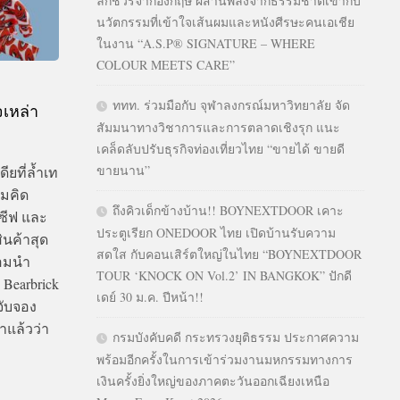
ลักชัวรีจากอังกฤษ ผสานพลังจากธรรมชาติเข้ากับ
นวัตกรรมที่เข้าใจเส้นผมและหนังศีรษะคนเอเชีย
ในงาน “A.S.P® SIGNATURE – WHERE
COLOUR MEETS CARE”
ททท. ร่วมมือกับ จุฬาลงกรณ์มหาวิทยาลัย จัด
จเหล่า
สัมมนาทางวิชาการและการตลาดเชิงรุก แนะ
เคล็ดลับปรับธุรกิจท่องเที่ยวไทย “ขายได้ ขายดี
ขายนาน”
ียที่ล้ำเท
ามคิด
ถึงคิวเด็กข้างบ้าน!! BOYNEXTDOOR เคาะ
ูซีฟ และ
ประตูเรียก ONEDOOR ไทย เปิดบ้านรับความ
ินค้าสุด
สดใส กับคอนเสิร์ตใหญ่ในไทย “BOYNEXTDOOR
้อมนำ
TOUR ‘KNOCK ON Vol.2’ IN BANGKOK” ปักดี
Bearbrick
เดย์ 30 ม.ค. ปีหน้า!!
จับจอง
าแล้วว่า
กรมบังคับคดี กระทรวงยุติธรรม ประกาศความ
พร้อมอีกครั้งในการเข้าร่วมงานมหกรรมทางการ
เงินครั้งยิ่งใหญ่ของภาคตะวันออกเฉียงเหนือ