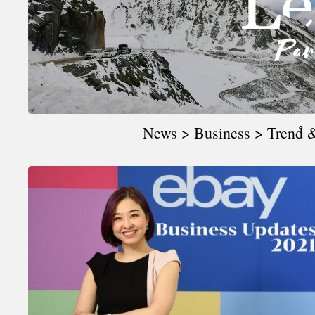
A
News > Business > Trendํ &