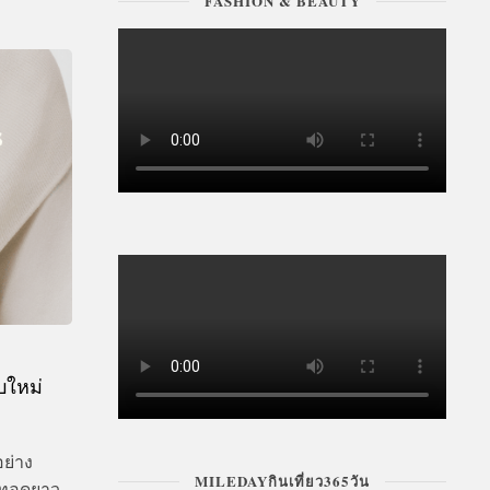
FASHION & BEAUTY
บใหม่
ย่าง
MILEDAYกินเที่ยว365วัน
จะทอดยาว