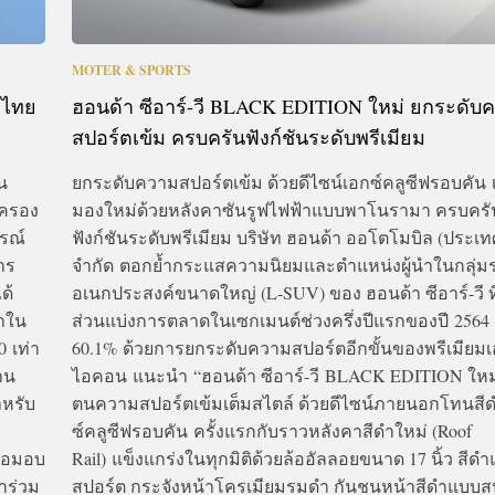
MOTER & SPORTS
 ไทย
ฮอนด้า ซีอาร์-วี BLACK EDITION ใหม่ ยกระดับ
สปอร์ตเข้ม ครบครันฟังก์ชันระดับพรีเมียม
น
ยกระดับความสปอร์ตเข้ม ด้วยดีไซน์เอกซ์คลูซีฟรอบคัน 
งครอง
มองใหม่ด้วยหลังคาซันรูฟไฟฟ้าแบบพาโนรามา ครบครั
รณ์
ฟังก์ชันระดับพรีเมียม บริษัท ฮอนด้า ออโตโมบิล (ประเ
การ
จำกัด ตอกย้ำกระแสความนิยมและตำแหน่งผู้นำในกลุ่ม
ด้
อเนกประสงค์ขนาดใหญ่ (L-SUV) ของ ฮอนด้า ซีอาร์-วี ท
้าใน
ส่วนแบ่งการตลาดในเซกเมนต์ช่วงครึ่งปีแรกของปี 2564 
0 เท่า
60.1% ด้วยการยกระดับความสปอร์ตอีกขั้นของพรีเมียมเอ
าน
ไอคอน แนะนำ “ฮอนด้า ซีอาร์-วี BLACK EDITION ใหม่
ำหรับ
ตนความสปอร์ตเข้มเต็มสไตล์ ด้วยดีไซน์ภายนอกโทนสี
ซ์คลูซีฟรอบคัน ครั้งแรกกับราวหลังคาสีดำใหม่ (Roof
ื่อมอบ
Rail) แข็งแกร่งในทุกมิติด้วยล้ออัลลอยขนาด 17 นิ้ว สีด
มาร่วม
สปอร์ต กระจังหน้าโครเมียมรมดำ กันชนหน้าสีดำแบบส