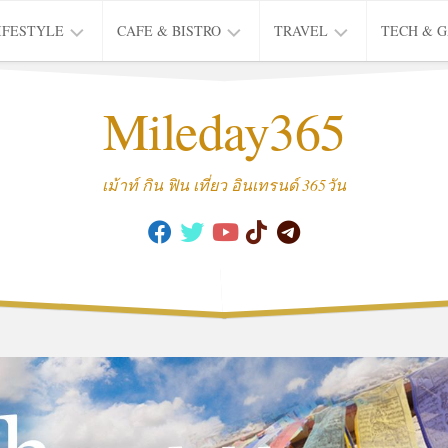
IFESTYLE
CAFE & BISTRO
TRAVEL
TECH & 
IFE
BISTRO
TIEW
Mileday365
HEALTH
THAI
CAFE
HOTEL
INTER
REVIEW
TRIP
เม้าท์ กิน ฟิน เที่ยว อินเทรนด์ 365วัน
MUSIC
&
ARTS
CULTURE
FASHION
&
BEAUTY
MOVIE
&
SERIES