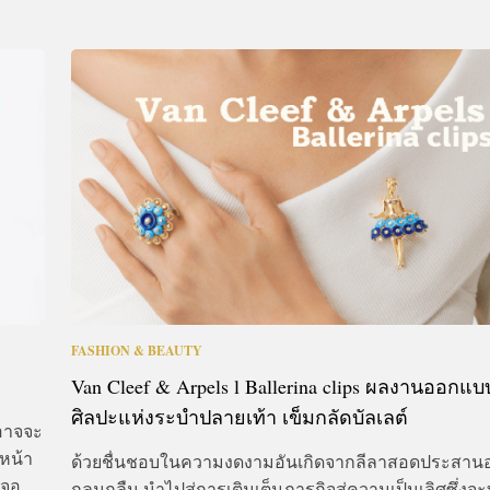
FASHION & BEAUTY
Van Cleef & Arpels l Ballerina clips ผลงานออกแบ
ศิลปะแห่งระบำปลายเท้า เข็มกลัดบัลเลต์
จอาจจะ
หน้า
ด้วยชื่นชอบในความงดงามอันเกิดจากลีลาสอดประสานอ
เจอ
กลมกลืน นำไปสู่การเติมเต็มภารกิจสู่ความเป็นเลิศซึ่ง