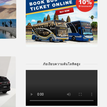
ภัยเงียบความดันโลหิตสูง