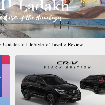
CTIVITIES
&
EVENT
DEAL
 Updates > LifeStyle > Travel > Review