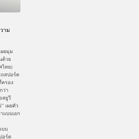
ความ
เผยมุม
นด้วย
ทศไทย)
รถสปอร์ต
ี่ครอง
กว่า
สยูวี
” เผยตัว
ดำแบบเอก
ำแบบ
ปอร์ต