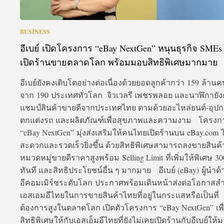
BUSINESS
อีเบย์ เปิดโครงการ “eBay NextGen” หนุนธุรกิจ SMEs
เปิดร้านขายตลาดโลก พร้อมมอบสิทธิพิเศษมากมาย
อีเบย์ยังคงเติบโตอย่างต่อเนื่องด้วยยอดลูกค้ากว่า 159 ล้านค
จาก 190 ประเทศทั่วโลก จิวเวลรี เพชรพลอย และนาฬิกายั
แชมป์สินค้าขายดีจากประเทศไทย ตามด้วยอะไหล่ยนต์-อุปก
ตกแต่งรถ และผลิตภัณฑ์เพื่อสุขภาพและความงาม โครง
“eBay NextGen” มุ่งส่งเสริมให้คนไทยเปิดร้านบน eBay.com ไ
สะดวกและรวดเร็วยิ่งขึ้น ด้วยสิทธิพิเศษสามารถลงขายสินค
หมวดหมู่ขายดีราคาสูงพร้อม Selling Limit ที่เพิ่มให้พิเศษ 30
ทันที และสิทธิประโยชน์อื่น ๆ มากมาย อีเบย์ (eBay) ผู้นำด้
อีคอมเมิร์ซระดับโลก ประกาศพร้อมเดินหน้าส่งต่อโอกาสส
เอสเอมอีไทยในการขายสินค้าไทยที่อยู่ในกระแสหรือเป็นที่
ต้องการสูงในตลาดโลก เปิดตัวโครงการ “eBay NextGen” เพ
สิทธิพิเศษให้กับเอสเอ็มอีไทยที่ยังไม่เคยเปิดร้านกับอีเบย์ให้