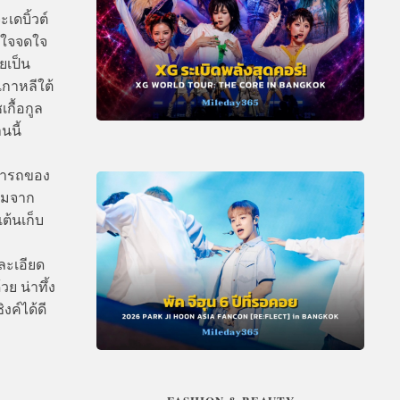
เดบิ้วต์
างใจจดใจ
ยเป็น
กาหลีใต้
กื้อกูล
นนี้
ามารถของ
ำชมจาก
ต้นเก็บ
ละเอียด
วย น่าทึ้ง
งค์ได้ดี