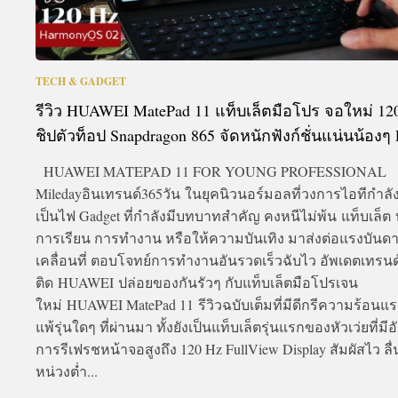
TECH & GADGET
รีวิว HUAWEI MatePad 11 แท็บเล็ตมือโปร จอใหม่ 12
ชิปตัวท็อป Snapdragon 865 จัดหนักฟังก์ชั่นแน่นน้องๆ
HUAWEI MATEPAD 11 FOR YOUNG PROFESSIONAL
Miledayอินเทรนด์365วัน ในยุคนิวนอร์มอลที่วงการไอทีกำลัง
เป็นไฟ Gadget ที่กำลังมีบทบาทสำคัญ คงหนีไม่พ้น แท็บเล็ต ท
การเรียน การทำงาน หรือให้ความบันเทิง มาส่งต่อแรงบันด
เคลื่อนที่ ตอบโจทย์การทำงานอันรวดเร็วฉับไว อัพเดตเทรน
ติด HUAWEI ปล่อยของกันรัวๆ กับแท็บเล็ตมือโปรเจน
ใหม่ HUAWEI MatePad 11 รีวิวฉบับเต็มที่มีดีกรีความร้อนแรง
แพ้รุ่นใดๆ ที่ผ่านมา ทั้งยังเป็นแท็บเล็ตรุ่นแรกของหัวเว่ยที่มี
การรีเฟรชหน้าจอสูงถึง 120 Hz FullView Display สัมผัสไว ลื่น
หน่วงต่ำ...