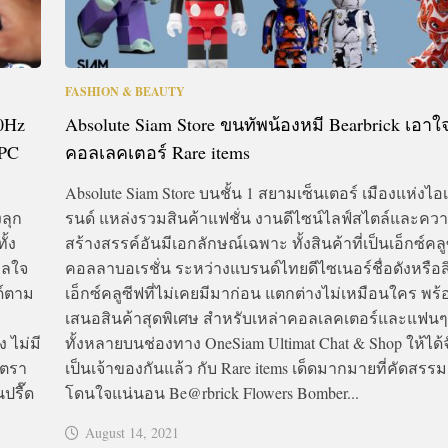
FASHION & BEAUTY
0Hz
Absolute Siam Store ขนทัพน้องหมี Bearbrick เอาใ
 PC
คอลเลคเตอร์ Rare items
Absolute Siam Store บนชั้น 1 สยามเซ็นเตอร์ เมืองแห่งไอเด
ลุก
รนด์ แหล่งรวมสินค้าแฟชั่น งานดีไซน์ไลฟ์สไตล์และคว
ั้ง
สร้างสรรค์อันมีเอกลักษณ์เฉพาะ ทั้งสินค้าที่เป็นเอ็กซ์คล
าลใจ
คอลลาบอเรชั่น ระหว่างแบรนด์ไทยดีไซเนอร์ชื่อดังหรือส
ด์ตาม
เอ็กซ์คลูซีฟที่ไม่เคยมีมาก่อน แตกต่างไม่เหมือนใคร พร
เสนอสินค้าสุดพิเศษ สำหรับเหล่าคอลเลคเตอร์และแฟนๆ 
 ไม่มี
ทั้งหลายบนช่องทาง OneSiam Ultimat Chat & Shop ให้ได้
อัตรา
เป็นเจ้าของกันแล้ว กับ Rare items เด็ดมากมายที่คัดสรรม
ปรื๊ด
โดนใจแน่นอน Be@rbrick Flowers Bomber...
August 14, 2021