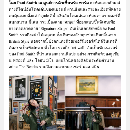
โดย Paul Smith ณ ศูนย์การค้าเซ็นทรัล พาร์ค
สะท้อนเอกลักษณ์
ทางดีไซน์อันโดดเด่นของแบรนด์ ผ่านธีมและรายละเอียดที่หลาย
คนคุ้นเคย ตั้งแต่ façade สีน้ำเงินอันโดดเด่นสะท้อนคาแรกเตอร์ที่
สนุกสนาน ขี้เล่น กระเบื้องลาย ‘stripe’ ที่ออกแบบขึ้นพิเศษเพื่อ
ถ่ายทอดลวดลาย ‘Signature Stripe’ อันเป็นเอกลักษณ์ของ Paul
Smith รวมถึงผนังไม้ฉลุแบบดั้งเดิมของอังกฤษช่วยเติมกลิ่นอาย
British Style นอกจากนี้ ยังตกแต่งด้วยเฟอร์นิเจอร์สไตล์วินเทจที่
คัดสรรเป็นพิเศษจากทั่วโลก รวมถึง ‘art wall’ อันเป็นซิกเนเจอร์
ของ Paul Smith ที่นำเสนอผลงานศิลปะ อย่าง ภาพพิมพ์ของลูเชีย
น ฟรอยด์ และ โจอัน มิโร, แผ่นไวนิลของศิลปินระดับตำนาน
อย่าง The Beatles รวมถึงภาพถ่ายของเซอร์ พอล สมิธ