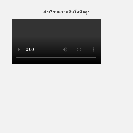
ภัยเงียบความดันโลหิตสูง