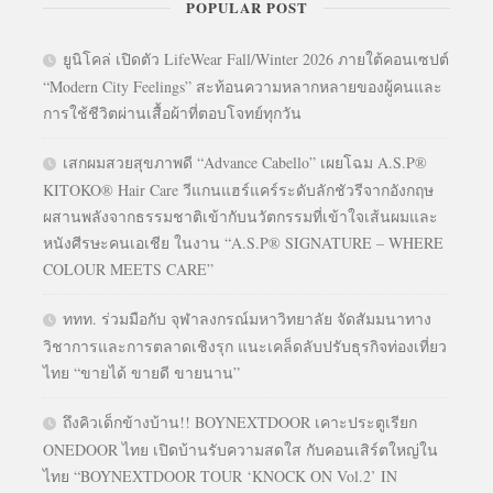
POPULAR POST
ยูนิโคล่ เปิดตัว LifeWear Fall/Winter 2026 ภายใต้คอนเซปต์
“Modern City Feelings” สะท้อนความหลากหลายของผู้คนและ
การใช้ชีวิตผ่านเสื้อผ้าที่ตอบโจทย์ทุกวัน
เสกผมสวยสุขภาพดี “Advance Cabello” เผยโฉม A.S.P®
KITOKO® Hair Care วีแกนแฮร์แคร์ระดับลักชัวรีจากอังกฤษ
ผสานพลังจากธรรมชาติเข้ากับนวัตกรรมที่เข้าใจเส้นผมและ
หนังศีรษะคนเอเชีย ในงาน “A.S.P® SIGNATURE – WHERE
COLOUR MEETS CARE”
ททท. ร่วมมือกับ จุฬาลงกรณ์มหาวิทยาลัย จัดสัมมนาทาง
วิชาการและการตลาดเชิงรุก แนะเคล็ดลับปรับธุรกิจท่องเที่ยว
ไทย “ขายได้ ขายดี ขายนาน”
ถึงคิวเด็กข้างบ้าน!! BOYNEXTDOOR เคาะประตูเรียก
ONEDOOR ไทย เปิดบ้านรับความสดใส กับคอนเสิร์ตใหญ่ใน
ไทย “BOYNEXTDOOR TOUR ‘KNOCK ON Vol.2’ IN