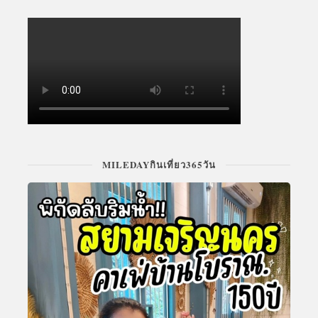
MILEDAYกินเที่ยว365วัน