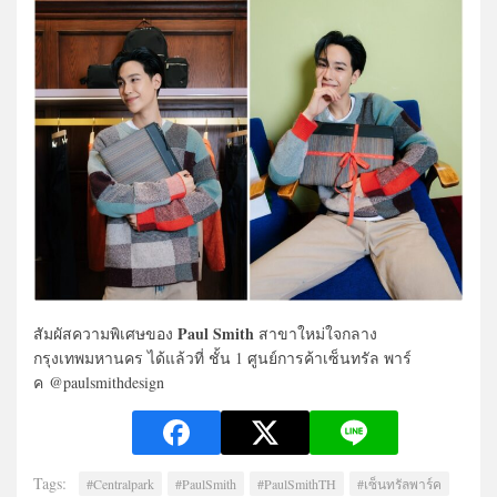
Paul Smith
สัมผัสความพิเศษของ
สาขาใหม่ใจกลาง
กรุงเทพมหานคร ได้แล้วที่ ชั้น 1 ศูนย์การค้าเซ็นทรัล พาร์
ค @paulsmithdesign
Tags:
#Centralpark
#PaulSmith
#PaulSmithTH
#เซ็นทรัลพาร์ค