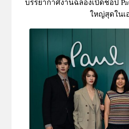
บรรยากาศงานฉลองเปิดช็อป Paul 
A
ใหญ่สุดในเอ