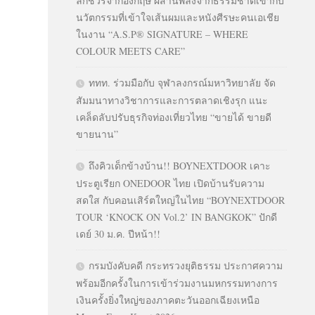
ลักชัวรีจากอังกฤษ ผสานพลังจากธรรมชาติเข้ากับ
นวัตกรรมที่เข้าใจเส้นผมและหนังศีรษะคนเอเชีย
ในงาน “A.S.P® SIGNATURE – WHERE
COLOUR MEETS CARE”
ททท. ร่วมมือกับ จุฬาลงกรณ์มหาวิทยาลัย จัด
สัมมนาทางวิชาการและการตลาดเชิงรุก แนะ
เคล็ดลับปรับธุรกิจท่องเที่ยวไทย “ขายได้ ขายดี
ขายนาน”
ถึงคิวเด็กข้างบ้าน!! BOYNEXTDOOR เคาะ
ประตูเรียก ONEDOOR ไทย เปิดบ้านรับความ
สดใส กับคอนเสิร์ตใหญ่ในไทย “BOYNEXTDOOR
TOUR ‘KNOCK ON Vol.2’ IN BANGKOK” ปักดี
เดย์ 30 ม.ค. ปีหน้า!!
กรมบังคับคดี กระทรวงยุติธรรม ประกาศความ
พร้อมอีกครั้งในการเข้าร่วมงานมหกรรมทางการ
เงินครั้งยิ่งใหญ่ของภาคตะวันออกเฉียงเหนือ