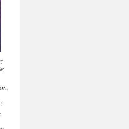
รี
างๆ
NON,
ิด
2
 พร