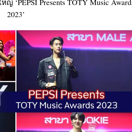
หญ่ ‘PEPSI Presents TOTY Music Award
CTIVITIES
2023’
&
EVENT
DEAL