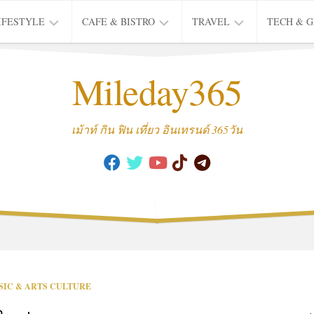
IFESTYLE
CAFE & BISTRO
TRAVEL
TECH & 
IFE
BISTRO
TIEW
Mileday365
HEALTH
THAI
CAFE
HOTEL
INTER
REVIEW
TRIP
เม้าท์ กิน ฟิน เที่ยว อินเทรนด์ 365วัน
MUSIC
&
ARTS
CULTURE
FASHION
&
BEAUTY
MOVIE
SIC & ARTS CULTURE
&
SERIES