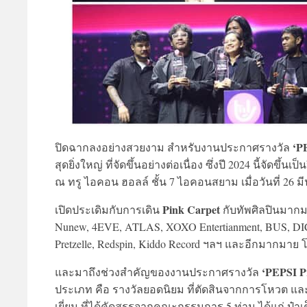
‘P
ปิดฉากลงอย่างสวยงาม สำหรับงานประกาศรางวัล
สุดยิ่งใหญ่ ที่จัดขึ้นอย่างต่อเนื่อง ซึ่งปี 2024 นี้จัดขึ
ณ ทรู ไอคอน ฮอลล์ ชั้น 7 ไอคอนสยาม เมื่อวันที่ 26 ม
Pink Carpet
เปิดประเดิมกับการเดิน
กับทัพศิลปินมากม
Nunew, 4EVE, ATLAS, XOXO Entertianment, BUS, DI
Pretzelle, Redspin, Kiddo Record ฯลฯ และอีกมากมาย 
‘PEPSI P
และมาถึงช่วงสำคัญของงานประกาศรางวัล
ประเภท คือ รางวัลยอดนิยม ที่ตัดสินจากการโหวต และก
เยี่ยม ที่ได้คัดสรรจากคณะกรรมการ 5 ท่าน ได้แก่ ป๋าเต