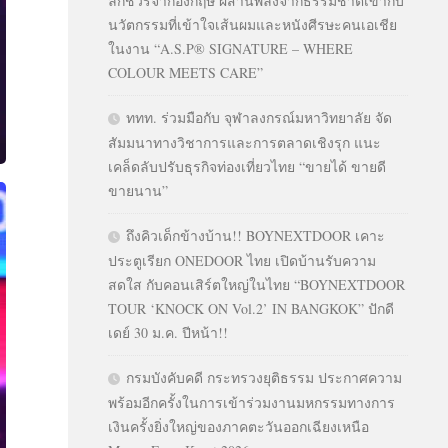
ลักชัวรีจากอังกฤษ ผสานพลังจากธรรมชาติเข้ากับ
นวัตกรรมที่เข้าใจเส้นผมและหนังศีรษะคนเอเชีย
ในงาน “A.S.P® SIGNATURE – WHERE
COLOUR MEETS CARE”
ททท. ร่วมมือกับ จุฬาลงกรณ์มหาวิทยาลัย จัด
สัมมนาทางวิชาการและการตลาดเชิงรุก แนะ
เคล็ดลับปรับธุรกิจท่องเที่ยวไทย “ขายได้ ขายดี
ขายนาน”
ถึงคิวเด็กข้างบ้าน!! BOYNEXTDOOR เคาะ
ประตูเรียก ONEDOOR ไทย เปิดบ้านรับความ
สดใส กับคอนเสิร์ตใหญ่ในไทย “BOYNEXTDOOR
TOUR ‘KNOCK ON Vol.2’ IN BANGKOK” ปักดี
เดย์ 30 ม.ค. ปีหน้า!!
กรมบังคับคดี กระทรวงยุติธรรม ประกาศความ
พร้อมอีกครั้งในการเข้าร่วมงานมหกรรมทางการ
เงินครั้งยิ่งใหญ่ของภาคตะวันออกเฉียงเหนือ