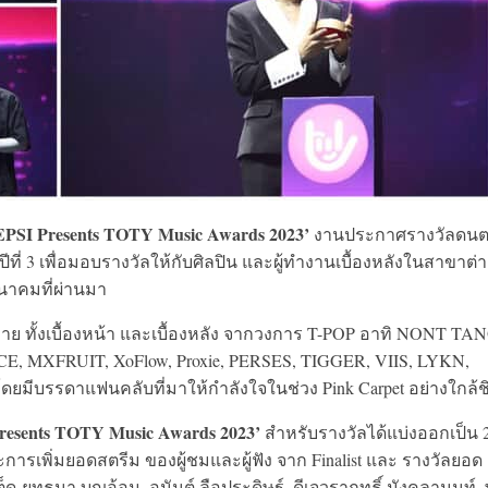
EPSI Presents TOTY Music Awards 2023’
งานประกาศรางวัลดนต
้นเป็นปีที่ 3 เพื่อมอบรางวัลให้กับศิลปิน และผู้ทำงานเบื้องหลังในสาขาต่
ีนาคมที่ผ่านมา
าย ทั้งเบื้องหน้า และเบื้องหลัง จากวงการ T-POP อาทิ NONT TA
CE, MXFRUIT, XoFlow, Proxie, PERSES, TIGGER, VIIS, LYKN,
โดยมีบรรดาแฟนคลับที่มาให้กำลังใจในช่วง Pink Carpet อย่างใกล้ช
resents TOTY Music Awards 2023’
สำหรับรางวัลได้แบ่งออกเป็น 
ารเพิ่มยอดสตรีม ของผู้ชมและผู้ฟัง จาก Finalist และ รางวัลยอด
็ด-ยุทธนา บุญอ้อม, อนันต์ ลือประดิษฐ์, ดีเจวราฤทธิ์ มังคลานนท์,