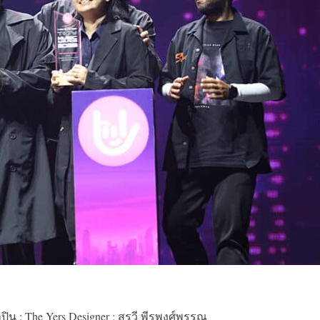
ลปิน : The Yers Designer : สุรวี พีรพงศ์พรรณ