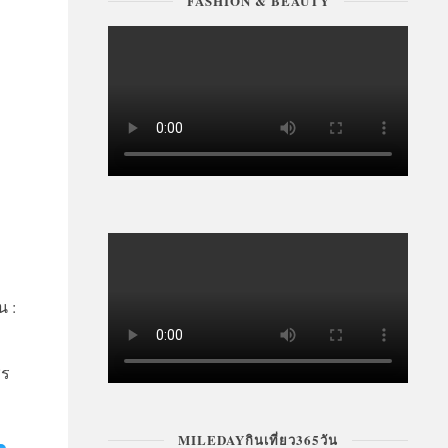
FASHION & BEAUTY
น :
ชร
MILEDAYกินเที่ยว365วัน