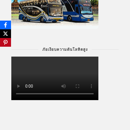
ภัยเงียบความดันโลหิตสูง