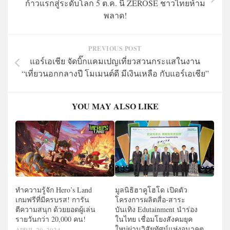
ก้าวแรกสู่ระดับโลก 5 ต.ค. นี้ ZEROSE ชาวไทยห้าม
พลาด!
PREVIOUS POST
แอร์เอเชีย จัดบิ๊กแคมเปญเที่ยวสวนกระแสในงาน
“เที่ยวนอกกลางปี โมเมนต์ดี มีเงินเหลือ กับแอร์เอเชีย”
YOU MAY ALSO LIKE
ทำความรู้จัก Hero’s Land
มูลนิธิฮาคูโฮโด เปิดตัว
เกมฟรีที่มีครบรส! การัน
โครงการผลิตสื่อ-สาระ
ตีความสนุก ด้วยยอดผู้เล่น
บันเทิง Edutainment นำร่อง
รายวันกว่า 20,000 คน!
ในไทย เชื่อมโยงสังคมยุค
ใหม่ผ่านวิสัยทัศน์แห่งอนาคต
APRIL 29, 2024