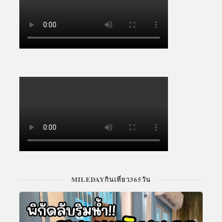
MILEDAYกินเที่ยว365วัน