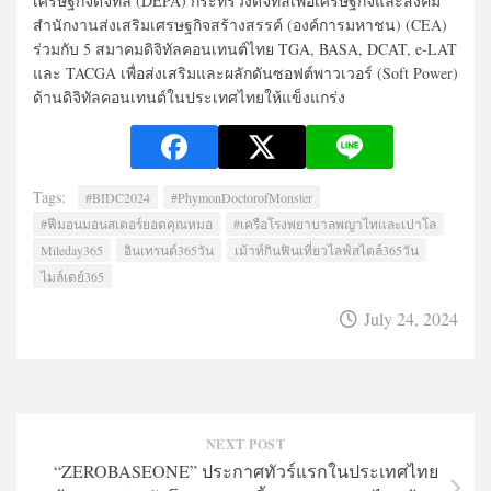
เศรษฐกิจดิจิทัล (DEPA) กระทรวงดิจิทัลเพื่อเศรษฐกิจและสังคม
สำนักงานส่งเสริมเศรษฐกิจสร้างสรรค์ (องค์การมหาชน) (CEA)
ร่วมกับ 5 สมาคมดิจิทัลคอนเทนต์ไทย TGA, BASA, DCAT, e-LAT
และ TACGA เพื่อส่งเสริมและผลักดันซอฟต์พาวเวอร์ (Soft Power)
ด้านดิจิทัลคอนเทนต์ในประเทศไทยให้แข็งแกร่ง
Tags:
#BIDC2024
#PhymonDoctorofMonster
#ฟีมอนมอนสเตอร์ยอดคุณหมอ
#เครือโรงพยาบาลพญาไทและเปาโล
Mileday365
อินเทรนด์365วัน
เม้าท์กินฟินเที่ยวไลฟ์สไตล์365วัน
ไมล์เดย์365
July 24, 2024
NEXT POST
“ZEROBASEONE” ประกาศทัวร์แรกในประเทศไทย