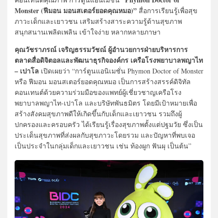
Monster (ฟีมอน มอนสเตอร์ยอดคุณหมอ)”
สื่อการเรียนรู้เพื่อสุข
ภาวะเด็กและเยาวชน เสริมสร้างสาระความรู้ด้านสุขภาพ
สนุกสนานเพลิดเพลิน เข้าใจง่าย หลากหลายภาษา
คุณวัชราภรณ์ เจริญธรรมวัชณ์ ผู้อำนวยการฝ่ายบริหารการ
ตลาดสื่อดิจิตอลและพัฒนาธุรกิจองค์กร เครือโรงพยาบาลพญาไท
– เปาโล
เปิดเผยว่า “การ์ตูนแอนิเมชั่น Phymon Doctor of Monster
หรือ ฟีมอน มอนสเตอร์ยอดคุณหมอ เป็นการสร้างสรรค์ดิจิทัล
คอนเทนต์ด้วยความร่วมมือของแพทย์ผู้เชี่ยวชาญเครือโรง
พยาบาลพญาไท-เปาโล และบริษัทพันธมิตร โดยมีเป้าหมายเพื่อ
สร้างสังคมสุขภาพดีให้เกิดขึ้นกับเด็กและเยาวชน รวมถึงผู้
ปกครองและครอบครัว ได้เรียนรู้เรื่องสุขภาพตั้งแต่ปฐมวัย ซึ่งเป็น
ประเด็นสุขภาพที่ส่งผลกับสุขภาวะโดยรวม และปัญหาที่พบเจอ
เป็นประจำในกลุ่มเด็กและเยาวชน เช่น ท้องผูก ฟันผุ เป็นต้น”