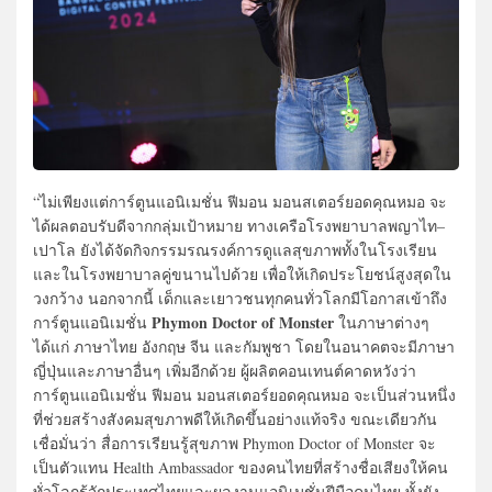
“ไม่เพียงแต่การ์ตูนแอนิเมชั่น ฟีมอน มอนสเตอร์ยอดคุณหมอ จะ
ได้ผลตอบรับดีจากกลุ่มเป้าหมาย ทางเครือโรงพยาบาลพญาไท–
เปาโล ยังได้จัดกิจกรรมรณรงค์การดูแลสุขภาพทั้งในโรงเรียน
และในโรงพยาบาลคู่ขนานไปด้วย เพื่อให้เกิดประโยชน์สูงสุดใน
วงกว้าง นอกจากนี้ เด็กและเยาวชนทุกคนทั่วโลกมีโอกาสเข้าถึง
Phymon Doctor of Monster
การ์ตูนแอนิเมชั่น
ในภาษาต่างๆ
ได้แก่ ภาษาไทย อังกฤษ จีน และกัมพูชา โดยในอนาคตจะมีภาษา
ญี่ปุ่นและภาษาอื่นๆ เพิ่มอีกด้วย ผู้ผลิตคอนเทนต์คาดหวังว่า
การ์ตูนแอนิเมชั่น ฟีมอน มอนสเตอร์ยอดคุณหมอ จะเป็นส่วนหนึ่ง
ที่ช่วยสร้างสังคมสุขภาพดีให้เกิดขึ้นอย่างแท้จริง ขณะเดียวกัน
เชื่อมั่นว่า สื่อการเรียนรู้สุขภาพ Phymon Doctor of Monster จะ
เป็นตัวแทน Health Ambassador ของคนไทยที่สร้างชื่อเสียงให้คน
ทั่วโลกรู้จักประเทศไทยและผลงานแอนิเมชั่นฝีมือคนไทย ทั้งยัง