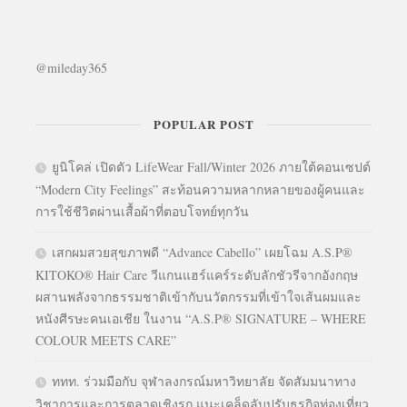
@mileday365
POPULAR POST
ยูนิโคล่ เปิดตัว LifeWear Fall/Winter 2026 ภายใต้คอนเซปต์
“Modern City Feelings” สะท้อนความหลากหลายของผู้คนและ
การใช้ชีวิตผ่านเสื้อผ้าที่ตอบโจทย์ทุกวัน
เสกผมสวยสุขภาพดี “Advance Cabello” เผยโฉม A.S.P®
KITOKO® Hair Care วีแกนแฮร์แคร์ระดับลักชัวรีจากอังกฤษ
ผสานพลังจากธรรมชาติเข้ากับนวัตกรรมที่เข้าใจเส้นผมและ
หนังศีรษะคนเอเชีย ในงาน “A.S.P® SIGNATURE – WHERE
COLOUR MEETS CARE”
ททท. ร่วมมือกับ จุฬาลงกรณ์มหาวิทยาลัย จัดสัมมนาทาง
วิชาการและการตลาดเชิงรุก แนะเคล็ดลับปรับธุรกิจท่องเที่ยว