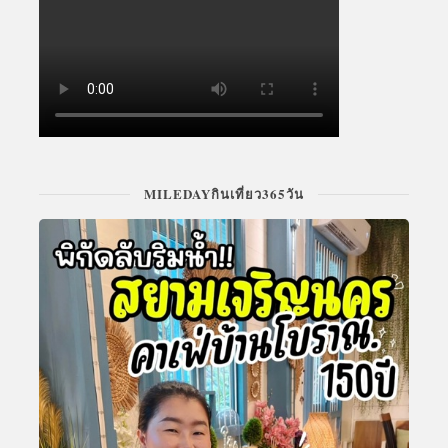
MILEDAYกินเที่ยว365วัน