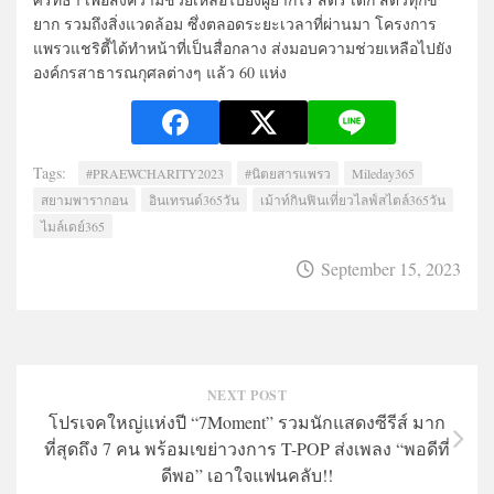
ยาก รวมถึงสิ่งแวดล้อม ซึ่งตลอดระยะเวลาที่ผ่านมา โครงการ
แพรวแชริตี้ได้ทำหน้าที่เป็นสื่อกลาง ส่งมอบความช่วยเหลือไปยัง
องค์กรสาธารณกุศลต่างๆ แล้ว 60 แห่ง
Tags:
#PRAEWCHARITY2023
#นิตยสารแพรว
Mileday365
สยามพารากอน
อินเทรนด์365วัน
เม้าท์กินฟินเที่ยวไลฟ์สไตล์365วัน
ไมล์เดย์365
September 15, 2023
NEXT POST
โปรเจคใหญ่แห่งปี “7Moment” รวมนักแสดงซีรีส์ มาก
ที่สุดถึง 7 คน พร้อมเขย่าวงการ T-POP ส่งเพลง “พอดีที่
ดีพอ” เอาใจแฟนคลับ!!