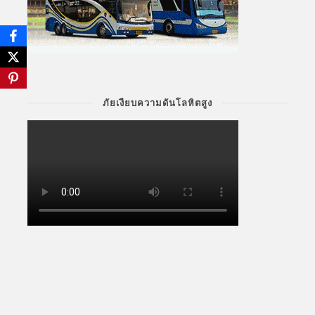
ภัยเงียบความดันโลหิตสูง