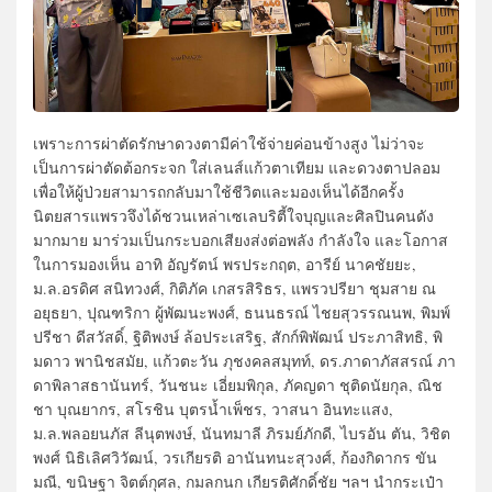
เพราะการผ่าตัดรักษาดวงตามีค่าใช้จ่ายค่อนข้างสูง ไม่ว่าจะ
เป็นการผ่าตัดต้อกระจก ใส่เลนส์แก้วตาเทียม และดวงตาปลอม
เพื่อให้ผู้ป่วยสามารถกลับมาใช้ชีวิตและมองเห็นได้อีกครั้ง
นิตยสารแพรวจึงได้ชวนเหล่าเซเลบริตี้ใจบุญและศิลปินคนดัง
มากมาย มาร่วมเป็นกระบอกเสียงส่งต่อพลัง กำลังใจ และโอกาส
ในการมองเห็น อาทิ อัญรัตน์ พรประกฤต, อารีย์ นาคชัยยะ,
ม.ล.อรดิศ สนิทวงศ์, กิติภัค เกสรสิริธร, แพรวปรียา ชุมสาย ณ
อยุธยา, ปุณฑริกา ผู้พัฒนะพงศ์, ธนนธรณ์ ไชยสุวรรณนพ, พิมพ์
ปรีชา ดีสวัสดิ์, ฐิติพงษ์ ล้อประเสริฐ, สักก์พิพัฒน์ ประภาสิทธิ, พิ
มดาว พานิชสมัย, แก้วตะวัน ภุชงคลสมุทท์, ดร.ภาดาภัสสรณ์ ภา
ดาพิลาสธานันทร์, วันชนะ เอี่ยมพิกุล, ภัคญดา ชุติดนัยกุล, ณิช
ชา บุณยากร, สโรชิน บุตรน้ำเพ็ชร, วาสนา อินทะแสง,
ม.ล.พลอยนภัส ลีนุตพงษ์, นันทมาลี ภิรมย์ภักดี, ไบรอัน ตัน, วิชิต
พงศ์ นิธิเลิศวิวัฒน์, วรเกียรติ อานันทนะสุวงศ์, ก้องกิดากร ขัน
มณี, ขนิษฐา จิตต์กุศล, กมลกนก เกียรติศักดิ์ชัย ฯลฯ นำกระเป๋า