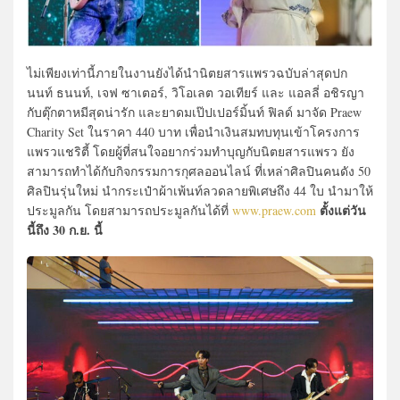
ไม่เพียงเท่านี้ภายในงานยังได้นำนิตยสารแพรวฉบับล่าสุดปก
นนท์ ธนนท์, เจฟ ซาเตอร์, วิโอเลต วอเทียร์ และ แอลลี่ อชิรญา
กับตุ๊กตาหมีสุดน่ารัก และยาดมเป๊ปเปอร์มิ้นท์ ฟิลด์ มาจัด Praew
Charity Set ในราคา 440 บาท เพื่อนำเงินสมทบทุนเข้าโครงการ
แพรวแชริตี้ โดยผู้ที่สนใจอยากร่วมทำบุญกับนิตยสารแพรว ยัง
สามารถทำได้กับกิจกรรมการกุศลออนไลน์ ที่เหล่าศิลปินคนดัง 50
ศิลปินรุ่นใหม่ นำกระเป๋าผ้าเพ้นท์ลวดลายพิเศษถึง 44 ใบ นำมาให้
ตั้งแต่วัน
ประมูลกัน โดยสามารถประมูลกันได้ที่
www.praew.com
นี้ถึง 30 ก.ย. นี้