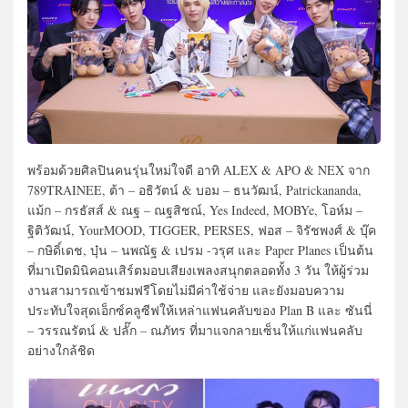
พร้อมด้วยศิลปินคนรุ่นใหม่ใจดี อาทิ ALEX & APO & NEX จาก
789TRAINEE, ต้า – อธิวัตน์ & บอม – ธนวัฒน์, Patrickananda,
แม้ก – กรธัสส์ & ณฐ – ณฐสิชณ์, Yes Indeed, MOBYe, โอห์ม –
ฐิติวัฒน์, YourMOOD, TIGGER, PERSES, ฟอส – จิรัชพงศ์ & บุ๊ค
– กษิดิ์เดช, บุ๋น – นพณัฐ & เปรม -วรุศ และ Paper Planes เป็นต้น
ที่มาเปิดมินิคอนเสิร์ตมอบเสียงเพลงสนุกตลอดทั้ง 3 วัน ให้ผู้ร่วม
งานสามารถเข้าชมฟรีโดยไม่มีค่าใช้จ่าย และยังมอบความ
ประทับใจสุดเอ็กซ์คลูซีฟให้เหล่าแฟนคลับของ Plan B และ ซันนี่
– วรรณรัตน์ & ปลั๊ก – ณภัทร ที่มาแจกลายเซ็นให้แก่แฟนคลับ
อย่างใกล้ชิด