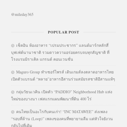
@mileday365
POPULAR POST
เช็คอิน ห้องอาหาร “เปรมประชากร” แลนด์มาร์กหลักสี่
บุฟเฟ่ต์นานาชาติ รวมดาวความอร่อยครบจบทุกสัญชาติ ที่
โรงแรมมิราเคิล แกรนด์ คอนเวนชั่น
Maguro Group ทำเซอร์ไพรส์ เดินเกมส์ลงตลาดอาหารไทย
เปิดตัวแบรนด์ “หลาย”อาหารอีสานร่วมสมัยรสชาติอีสานแท้ๆ
กลุ่มวัธนเวคิน เปิดตัว “PADDIO” Neighborhood Hub แห่ง
ใหม่ของบางนา เฟสแรกแผนพัฒนาที่ดิน 400 ไร่
คนไทยเป็นอะไรกับคนเก่า! “INC MATAWEE” ส่งเพลง
“รอบที่ล้าน (Loop)” เพลงของคนที่พยายามลืม แต่หัวใจยังวน
กลับไปที่เดิม