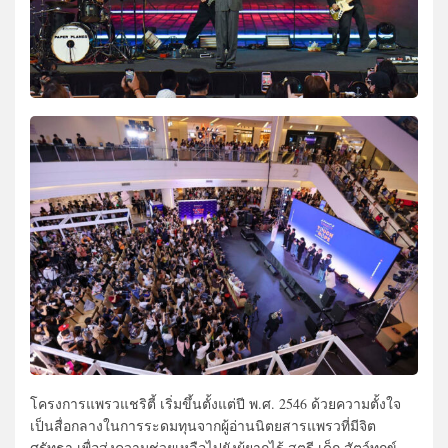
โครงการแพรวแชริตี้ เริ่มขึ้นตั้งแต่ปี พ.ศ. 2546 ด้วยความตั้งใจ
เป็นสื่อกลางในการระดมทุนจากผู้อ่านนิตยสารแพรวที่มีจิต
ศรัทธา เพื่อส่งความช่วยเหลือไปยังผู้ยากไร้ สตรี เด็ก สัตว์ทุกข์