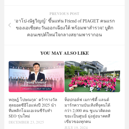
PREVIOUS POST
‘อาโป-ณัฐวิญญ์’ ขึ้นแท่น Friend of PIAGET คนแรก
ของเอเชียตะวันออกเฉียงใต้ พร้อมพาสำรวจ! บูติก
คอนเซปต์ใหม่ใจกลางสยามพารากอน
YOU MAY ALSO LIKE
หฤษฎ์ โปษณกุล’ คว้ารางวัล
ท็อปกอล์ฟ เมกาซิตี้ แลนด์
สุดยอดซีอีโอแห่งปี 2025 นำ
มาร์กความบันเทิงที่จุคนได้
ทีมพลิกโฉมเอเจนซีรับทำ
กว่า 2,000 คน ชูแนวคิดลด
SEO รุ่นใหม่
ขยะเป็นศูนย์ มุ่งสู่อนาคตสี
เขียวของทุกคน
DECEMBER 23, 2025
JULY 19, 2024