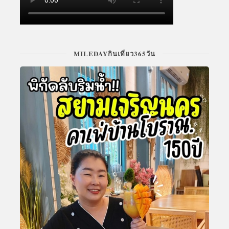
MILEDAYกินเที่ยว365วัน