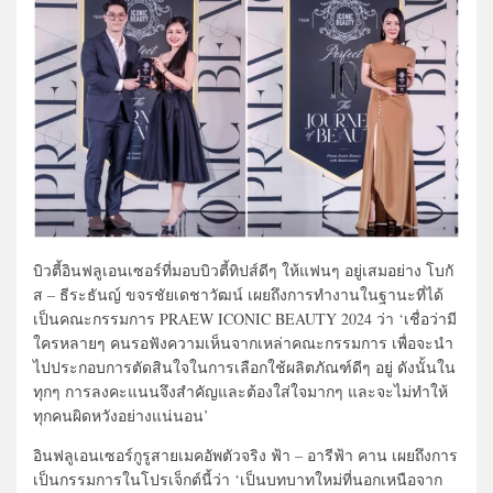
บิวตี้อินฟลูเอนเซอร์ที่มอบบิวตี้ทิปส์ดีๆ ให้แฟนๆ อยู่เสมอย่าง โบกั
ส – ธีระธันญ์ ขจรชัยเดชาวัฒน์ เผยถึงการทำงานในฐานะที่ได้
เป็นคณะกรรมการ PRAEW ICONIC BEAUTY 2024 ว่า ‘เชื่อว่ามี
ใครหลายๆ คนรอฟังความเห็นจากเหล่าคณะกรรมการ เพื่อจะนำ
ไปประกอบการตัดสินใจในการเลือกใช้ผลิตภัณฑ์ดีๆ อยู่ ดังนั้นใน
ทุกๆ การลงคะแนนจึงสำคัญและต้องใส่ใจมากๆ และจะไม่ทำให้
ทุกคนผิดหวังอย่างแน่นอน’
อินฟลูเอนเซอร์กูรูสายเมคอัพตัวจริง ฟ้า – อารีฟ้า คาน เผยถึงการ
เป็นกรรมการในโปรเจ็กต์นี้ว่า ‘เป็นบทบาทใหม่ที่นอกเหนือจาก