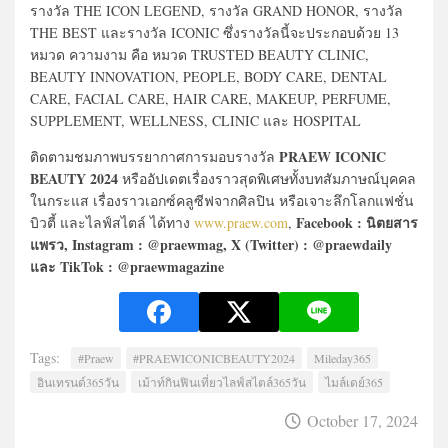
รางวัล THE ICON LEGEND, รางวัล GRAND HONOR, รางวัล
THE BEST และรางวัล ICONIC ซึ่งรางวัลนี้จะประกอบด้วย 13
หมวด ความงาม คือ หมวด TRUSTED BEAUTY CLINIC,
BEAUTY INNOVATION, PEOPLE, BODY CARE, DENTAL
CARE, FACIAL CARE, HAIR CARE, MAKEUP, PERFUME,
SUPPLEMENT, WELLNESS, CLINIC และ HOSPITAL
PRAEW ICONIC
ติดตามชมภาพบรรยากาศการมอบรางวัล
BEAUTY 2024
หรืออัปเดตเรื่องราวสุดพิเศษทั้งบทสัมภาษณ์บุคคล
ในกระแส เรื่องราวเอกซ์คลูซีฟจากศิลปิน หรือเจาะลึกโลกแฟชั่น
Facebook : นิตยสาร
บิวตี้ และไลฟ์สไตล์ ได้ทาง
www.praew.com
,
แพรว, Instagram : @praewmag, X (Twitter) : @praewdaily
และ TikTok : @praewmagazine
Tags:
#Praew
#PRAEWICONICBEAUTY2024
Mileday365
อินเทรนด์365วัน
เม้าท์กินฟินเที่ยวไลฟ์สไตล์365วัน
ไมล์เดย์365
October 17, 2024