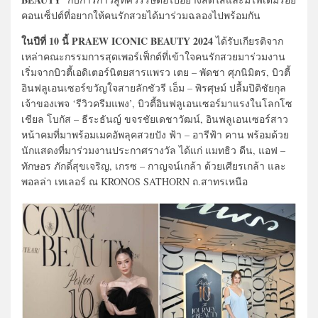
คอนเซ็ปต์ที่อยากให้คนรักสวยได้มาร่วมฉลองไปพร้อมกัน
ในปีที่ 10 นี้ PRAEW ICONIC BEAUTY 2024
ได้รับเกียรติจาก
เหล่าคณะกรรมการสุดเพอร์เฟ็กต์ที่เข้าใจคนรักสวยมาร่วมงาน
เริ่มจากบิวตี้เอดิเตอร์นิตยสารแพรว เตย – พัดชา ศุภนิมิตร, บิวตี้
อินฟลูเอนเซอร์ขวัญใจสายลักชัวรี เอ็ม – พิรศุษม์ ปลื้มปิติชัยกุล
เจ้าของเพจ ‘รีวิวครีมแพง’, บิวตี้อินฟลูเอนเซอร์มาแรงในโลกโซ
เชียล โบกัส – ธีระธันญ์ ขจรชัยเดชาวัฒน์, อินฟลูเอนเซอร์สาว
หน้าคมที่มาพร้อมเมคอัพลุคสวยปัง ฟ้า – อารีฟ้า คาน พร้อมด้วย
นักแสดงที่มาร่วมงานประกาศรางวัล ได้แก่ แมทธิว ดีน, แอฟ –
ทักษอร ภักดิ์สุขเจริญ, เกรซ – กาญจน์เกล้า ด้วยเศียรเกล้า และ
พอลล่า เทเลอร์ ณ KRONOS SATHORN ถ.สาทรเหนือ