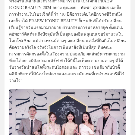
ทางด้านเหล่าคณะกรรมการที่มาร่วมในโปรเจ็กต์ PRAEW
ICONIC BEAUTY 2024 อย่าง คุณเตย – พัดชา ศุภนิมิตร เผยถึง
การทำงานในโปรเจ็กต์นี้ว่า ‘10 ปีคือการเติบโตอีกช่วงชีวิตหนึ่ง
เลยก็ว่าได้ PRAEW ICONIC BEAUTY ก็เช่นกันที่ได้ปรับเปลี่ยน
เรียนรู้จากวันแรกมามากมาย ผ่านกรรมการมาหลายยุค ตั้งแต่เม
คอัพอาร์ติสต์จนถึงปัจจุบันที่เป็นยุคของอินฟลูเอนเซอร์มาแรงใน
โลกโซเชียล แม้ว่า เทรนด์ต่างๆ จะเปลี่ยน แต่สิ่งที่ยึดถือไม่เปลี่ยน
คือความจริงใจ จริงจังในการเฟ้นหาสิ่งที่เป็นที่สุด ทีมคณะ
กรรมการคัดกรองทั้งในเรื่องความปลอดภัย ผลลัพธ์ความสวยงาม
ที่จะได้อย่างมีศิลปะมาเสิร์ฟ ทำให้ปีนี้ไอเท็มความงามต่างๆ ที่ได้
รับรางวัลน่าสนใจทั้งระดับไอคอนและ ดาวรุ่ง เช่นดียวกับบิวตี้
คลินิกที่งานนี้มีน้องใหม่ฉายแสงและระดับเทพที่เหล่าเซเลบริตี้ไว้
วางใจ’