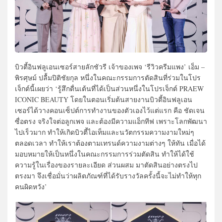
บิวตี้อินฟลูเอนเซอร์สายลักชัวรี เจ้าของเพจ ‘รีวิวครีมแพง’ เอ็ม –
พิรศุษม์ ปลื้มปิติชัยกุล หนึ่งในคณะกรรมการตัดสินที่ร่วมในโปร
เจ็กต์นี้เผยว่า ‘รู้สึกตื่นเต้นที่ได้เป็นส่วนหนึ่งในโปรเจ็กต์ PRAEW
ICONIC BEAUTY โดยในตอนเริ่มต้นสายงานบิวตี้อินฟลูเอน
เซอร์ได้วางคอนเซ็ปต์การทำงานของตัวเองไว้แต่แรก คือ ชัดเจน
ซื่อตรง จริงใจต่อลูกเพจ และต้องมีความแอ็กทีฟ เพราะโลกพัฒนา
ไปเร็วมาก ทำให้เกิดบิวตี้ไอเท็มและนวัตกรรมความงามใหม่ๆ
ตลอดเวลา ทำให้เราต้องตามเทรนด์ความงามต่างๆ ให้ทัน เมื่อได้
มอบหมายให้เป็นหนึ่งในคณะกรรมการร่วมตัดสิน ทำให้ได้ใช้
ความรู้ในเรื่องของรายละเอียด ส่วนผสม มาตัดสินอย่างตรงไป
ตรงมา จึงเชื่อมั่นว่าผลิตภัณฑ์ที่ได้รับรางวัลครั้งนี้จะไม่ทำให้ทุก
คนผิดหวัง’