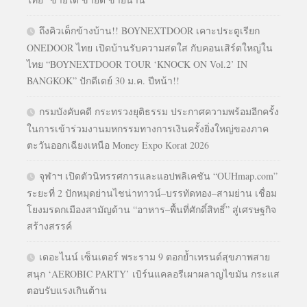
ถึงคิวเด็กข้างบ้าน!! BOYNEXTDOOR เคาะประตูเรียก
ONEDOOR ไทย เปิดบ้านรับความสดใส กับคอนเสิร์ตใหญ่ใน
ไทย “BOYNEXTDOOR TOUR ‘KNOCK ON Vol.2’ IN
BANGKOK” ปักดีเดย์ 30 ม.ค. ปีหน้า!!
กรมบังคับคดี กระทรวงยุติธรรม ประกาศความพร้อมอีกครั้ง
ในการเข้าร่วมงานมหกรรมทางการเงินครั้งยิ่งใหญ่ของภาค
ตะวันออกเฉียงเหนือ Money Expo Korat 2026
จุฬาฯ เปิดตัวนิทรรศการและแอปพลิเคชัน “OUHmap.com”
ระยะที่ 2 ปักหมุดย่านไชน่าทาวน์–บรรทัดทอง–สามย่าน เชื่อม
โยงมรดกเมืองสามัญด้าน “อาหาร–พื้นที่ศักดิ์สิทธิ์” สู่เศรษฐกิจ
สร้างสรรค์
เดอะไนน์ เซ็นเตอร์ พระราม 9 ตอกย้ำเทรนด์สุขภาพสาย
สนุก ‘AEROBIC PARTY’ เบิร์นแคลอรีเผาผลาญไขมัน กระแส
ตอบรับแรงเกินต้าน