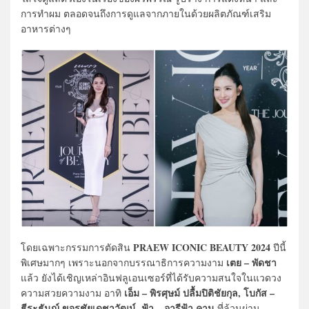
การทำผม ตลอดจนถึงการดูแลจากภายในด้วยผลิตภัณฑ์เสริม
อาหารต่างๆ
PRAEW ICONIC BEAUTY 2024
โดยเฉพาะกรรมการตัดสิน
ปีนี้
เตย – พัดชา
พิเศษมากๆ เพราะนอกจากบรรณาธิการความงาม
แล้ว ยังได้เชิญเหล่าอินฟลูเอนเซอร์ที่ได้รับความสนใจในแวดวง
เอ็ม – พิรศุษม์ ปลื้มปิติชัยกุล, โบกัส –
ความสวยความงาม อาทิ
ธีระธันญ์ ขจรชัยเดชาวัฒน์, ฟ้า – อารีฟ้า คาน
ที่ล้วนผ่าน