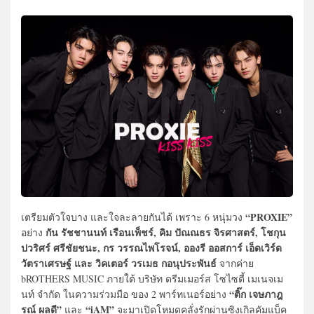
“PROXIE”
เตรียมตัวใจบาง และใจละลายกันได้ เพราะ 6 หนุ่มวง
กัน รัชชานนท์ เรือนเพ็ชร์, คิม ปัณณธร จิรศาสตร์, โชกุน
อย่าง
ปวริศร์ ศรีชัยชนะ, กร วรรณไพโรจน์, อองรี ออสการ์ เอ็ดเวิร์ด
วัตราเศรษฐ์ และ วิคเตอร์ วรเมธ กอนุประพันธ์
จากค่าย
bROTHERS MUSIC ภายใต้ บริษัท ดรีมเมอร์ส โซไซตี้ เมเนจเม
“ติ๊ก เจษภาฎ
นท์ จำกัด ในความร่วมมือ ของ 2 พาร์ทเนอร์อย่าง
รณ์ ผลดี”
“iAM”
และ
จะมาเปิดโหมดคลั่งรักผ่านซิงเกิลคัมแบ็ค