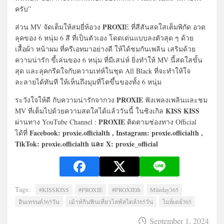
ครับ”
PROXI
ส่วน MV จัดเต็มให้สมยี่ห้อวง
E ที่สีสันสดใสเต็มพิกัด อวด
ลุคของ 6 หนุ่ม 6 สี ที่เป็นตัวเอง โดดเด่นแบบลงตัวสุด ๆ ด้วย
เสื้อผ้า หน้าผม ที่ครีเอทมาอย่างดี ให้ได้ชมกันเพลิน เสริมด้วย
ความน่ารัก ขี้เล่นของ 6 หนุ่ม ที่มีเสน่ห์ ยิ่งทำให้ MV นี้สดใสขั้น
สุด และลุคกรีดใจกับความเท่ห์ในชุด All Black ที่จะทำให้ใจ
ละลายได้ทันที ให้เห็นถึงมุมที่โตขึ้นของทั้ง 6 หนุ่ม
PROXIE
ระวังใจให้ดี กับความน่ารักจากวง
ฟังเพลงเพลินและชม
KISS KISS
MV ที่เต็มไปด้วยความสดใสได้แล้ววันนี้ ในซิงเกิล
PROXIE
ผ่านทาง YouTube Channel :
ติดตามช่องทาง Official
Facebook: proxie.officialth , Instagram: proxie.officialth ,
ได้ที่
TikTok: proxie.officialth และ X: proxie_official
Tags:
#KISSKISS
#PROXIE
#PROXIEth
Mileday365
อินเทรนด์365วัน
เม้าท์กินฟินเที่ยวไลฟ์สไตล์365วัน
ไมล์เดย์365
September 1, 2024