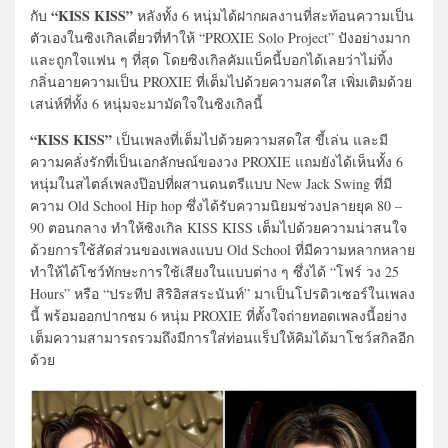
“KISS KISS”
กับ
หลังทั้ง 6 หนุ่มได้ฝากผลงานที่สะท้อนความเป็น
ตัวเองในซิงเกิลเดี่ยวที่ทำให้ “PROXIE Solo Project” ปังอย่างมาก
และถูกใจแฟน ๆ ที่สุด โดยซิงเกิลคัมแบ็คนี้บอกได้เลยว่าไม่ทิ้ง
กลิ่นอายความเป็น PROXIE ที่เต็มไปด้วยความสดใส เพิ่มเติมด้วย
เสน่ห์ที่ทั้ง 6 หนุ่มจะมามัดใจในซิงเกิลนี้
“KISS KISS”
เป็นเพลงที่เต็มไปด้วยความสดใส ขี้เล่น และมี
ความคลั่งรักที่เป็นเอกลักษณ์ของวง PROXIE แถมยังได้เห็นทั้ง 6
หนุ่มในสไตล์เพลงป๊อปที่ผสานดนตรีแบบ New Jack Swing ที่มี
ความ Old School Hip hop ซึ่งได้รับความนิยมช่วงปลายยุค 80 –
90 ตอนกลาง ทำให้ซิงเกิล KISS KISS เต็มไปด้วยความน่าสนใจ
ด้วยการใช้สัดส่วนของเพลงแบบ Old School ที่มีความหลากหลาย
ทำให้ได้โชว์ทักษะการใช้เสียงในแบบต่าง ๆ ซึ่งได้ “โฟร์ วง 25
Hours” หรือ “ประทีป สิริอิสสระนันท์” มาเป็นโปรดิวเซอร์ในเพลง
นี้ พร้อมออกปากชม 6 หนุ่ม PROXIE ที่ตั้งใจถ่ายทอดเพลงนี้อย่าง
เต็มความสามารถรวมถึงมีการใส่ท่อนแร็ปให้คิมได้มาโชว์สกิลอีก
ด้วย