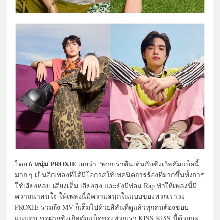
6 หนุ่ม PROXIE
โดย
เผยว่า “พวกเราตื่นเต้นกับซิงเกิลคัมแบ็คนี้
มาก ๆ เป็นอีกเพลงที่ได้มีโอกาสใช้เทคนิคการร้องที่มากขึ้นทั้งการ
ใช้เสียงหลบ เสียงเต็ม เสียงสูง และยังมีท่อน Rap ทำให้เพลงนี้มี
ความน่าสนใจ ให้เพลงนี้มีความสนุกในแบบของพวกเราวง
PROXIE รวมถึง MV ก็เต็มไปด้วยสีสันที่ดูแล้วทุกคนต้องชอบ
แน่นอน ขอฝากซิงเกิลคัมแบ็คของพวกเรา KISS KISS นี้ด้วยนะ