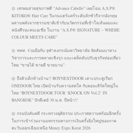
เสกผมสวยสุขภาพดี “Advance Cabello” เผยโฉม A.S.P®
KITOKO® Hair Care วีแกนแฮร์แคร์ระดับลักชัวรีจากอังกฤษ
ผสานพลังจากธรรมชาติเข้ากับนวัตกรรมที่เข้าใจเส้นผมและ
หนังศีรษะคนเอเชีย ในงาน “A.S.P® SIGNATURE – WHERE
COLOUR MEETS CARE”
ททท. ร่วมมือกับ จุฬาลงกรณ์มหาวิทยาลัย จัดสัมมนาทาง
วิชาการและการตลาดเชิงรุก แนะเคล็ดลับปรับธุรกิจท่องเที่ยว
ไทย “ขายได้ ขายดี ขายนาน”
ถึงคิวเด็กข้างบ้าน!! BOYNEXTDOOR เคาะประตูเรียก
ONEDOOR ไทย เปิดบ้านรับความสดใส กับคอนเสิร์ตใหญ่ใน
ไทย “BOYNEXTDOOR TOUR ‘KNOCK ON Vol.2’ IN
BANGKOK” ปักดีเดย์ 30 ม.ค. ปีหน้า!!
กรมบังคับคดี กระทรวงยุติธรรม ประกาศความพร้อมอีกครั้ง
ในการเข้าร่วมงานมหกรรมทางการเงินครั้งยิ่งใหญ่ของภาค
ตะวันออกเฉียงเหนือ Money Expo Korat 2026