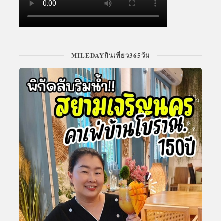
MILEDAYกินเที่ยว365วัน