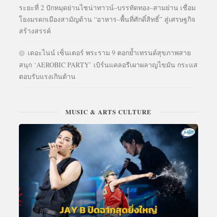
ระยะที่ 2 ปักหมุดย่านไชน่าทาวน์–บรรทัดทอง–สามย่าน เชื่อม
โยงมรดกเมืองสามัญด้าน “อาหาร–พื้นที่ศักดิ์สิทธิ์” สู่เศรษฐกิจ
สร้างสรรค์
เดอะไนน์ เซ็นเตอร์ พระราม 9 ตอกย้ำเทรนด์สุขภาพสาย
สนุก ‘AEROBIC PARTY’ เบิร์นแคลอรีเผาผลาญไขมัน กระแส
ตอบรับแรงเกินต้าน
MUSIC & ARTS CULTURE