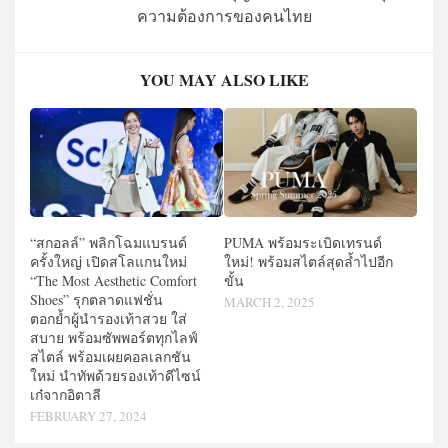
ความต้องการของคนไทย
YOU MAY ALSO LIKE
“สกอลล์” พลิกโฉมแบรนด์
PUMA พร้อมระเบิดเทรนด์
ครั้งใหญ่ เปิดสโลแกนใหม่
ใหม่! พร้อมสไตล์สุดล้ำไปอีก
“The Most Aesthetic Comfort
ขั้น
Shoes” รุกตลาดแฟชั่น
MARCH 2, 2025
ตอกย้ำผู้นำรองเท้าสวย ใส่
สบาย พร้อมซัพพอร์ตทุกไลฟ์
สไตล์ พร้อมเผยคอลเลกชัน
ใหม่ นำทัพด้วยรองเท้าดีไซน์
เก๋จากอิตาลี
FEBRUARY 27, 2024