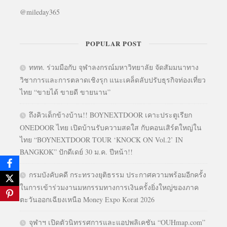
@mileday365
POPULAR POST
ททท. ร่วมมือกับ จุฬาลงกรณ์มหาวิทยาลัย จัดสัมมนาทาง
วิชาการและการตลาดเชิงรุก แนะเคล็ดลับปรับธุรกิจท่องเที่ยว
ไทย “ขายได้ ขายดี ขายนาน”
ถึงคิวเด็กข้างบ้าน!! BOYNEXTDOOR เคาะประตูเรียก
ONEDOOR ไทย เปิดบ้านรับความสดใส กับคอนเสิร์ตใหญ่ใน
ไทย “BOYNEXTDOOR TOUR ‘KNOCK ON Vol.2’ IN
BANGKOK” ปักดีเดย์ 30 ม.ค. ปีหน้า!!
กรมบังคับคดี กระทรวงยุติธรรม ประกาศความพร้อมอีกครั้ง
ในการเข้าร่วมงานมหกรรมทางการเงินครั้งยิ่งใหญ่ของภาค
ตะวันออกเฉียงเหนือ Money Expo Korat 2026
จุฬาฯ เปิดตัวนิทรรศการและแอปพลิเคชัน “OUHmap.com”