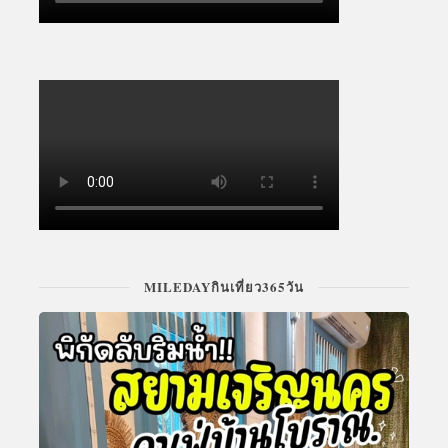
MILEDAYกินเที่ยว365วัน