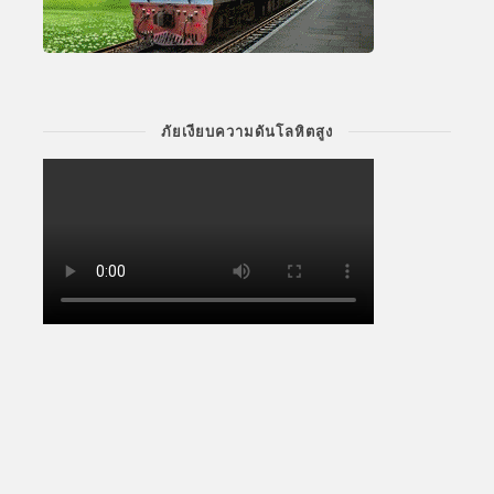
ภัยเงียบความดันโลหิตสูง