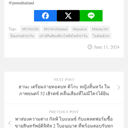
@pumathailand
Tags:
#PUMATH
#PUMAThailand
#Speedcat
Mileday365
อินเทรนด์365วัน
เม้าท์กินฟินเที่ยวไลฟ์สไตล์365วัน
ไมล์เดย์365
June 11, 2024
NEXT POST
ฮานะ เตรียมถ่ายทอดบท คิโกะ หญิงสิ้นหวัง ใน
ภาพยนตร์ 52 เฮิรตซ์ คลื่นเสียงที่ไม่มีใครได้ยิน
PREVIOUS POST
พาส่องความต่าง กัลฟ์ ไบแนนซ์ กับแพลตฟอร์มซื้อ
ขายสินทรัพย์ดิจิทัล 2 ใบอนุญาต ที่พร้อมตอบรับทุก