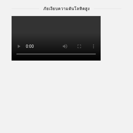
ภัยเงียบความดันโลหิตสูง