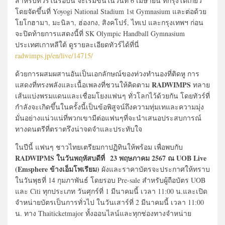
สำหรับทัวร์ในรอบนี้ จะเริ่มขึ้นในวันที่ 6 เมษายน ที่กรุงโตเกียว
โดยจัดขึ้นที่ Yoyogi National Stadium 1st Gymnasium และต่อด้วย
โยโกฮามา, มะนิลา, ฮ่องกง, สิงคโปร์, ไทเป และกรุงเทพฯ ก่อน
จะปิดท้ายการแสดงนี้ที่ SK Olympic Handball Gymnasium
ประเทศเกาหลีใต้ ดูรายละเอียดทัวร์ได้ที่นี่
radwimps.jp/en/live/14715/
ด้วยการผสมผสานอันเป็นเอกลักษณ์ของท่วงทำนองที่ติดหู การ
RADWIMPS
แสดงที่ทรงพลังและเนื้อเพลงที่ชวนให้คิดตาม
ทลาย
เส้นแบ่งพรมแดนและเชื่อมโยงแฟนๆ ทั่วโลกไว้ด้วยกัน โดยทัวร์ที่
กำลังจะเกิดขึ้นในครั้งนี้เป็นข้อพิสูจน์ถึงความทุ่มเทและความมุ่ง
มั่นอย่างแน่วแน่ที่พวกเขามีต่อแฟนๆที่จะนำเสนอประสบการณ์
ทางดนตรีที่ตราตรึงน่าจดจำและประทับใจ
ในปีนี้ แฟนๆ ชาวไทยเตรียมกาปฏิทินให้พร้อม เพื่อพบกับ
RADWIPMS ในวันพฤหัสบดีที่ 23 พฤษภาคม 2567 ณ UOB Live
(Emsphere ข้างเอ็มโพเรียม)
ผังและราคาบัตรจะประกาศให้ทราบ
ในวันพุธที่ 14 กุมภาพันธ์ โดยรอบ Pre-sale สำหรับผู้ถือบัตร UOB
และ Citi ทุกประเภท วันศุกร์ที่ 1 มีนาคมนี้ เวลา 11:00 น.และเปิด
จำหน่ายบัตรเป็นการทั่วไป ในวันเสาร์ที่ 2 มีนาคมนี้ เวลา 11:00
น. ทาง Thaiticketmajor ทั้งออนไลน์และทุกช่องทางจำหน่าย