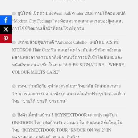
ยูนิโคล่ เปิดตัว LifeWear Fall/Winter 2026 ภายใต้คอนเซปต์
“Modern City Feelings” สะท้อนความหลากหลายของผู้คนและ
การใช้ชีวิตผ่านเสื้อผ้าที่ตอบโจทย์ทุกวัน
เสกผมสวยสุขภาพดี “Advance Cabello” เผยโฉม A.S.P®
KITOKO® Hair Care วีแกนแฮร์แคร์ระดับลักชัวรีจากอังกฤษ
ผสานพลังจากธรรมชาติเข้ากับนวัตกรรมที่เข้าใจเส้นผมและ
หนังศีรษะคนเอเชีย ในงาน “A.S.P® SIGNATURE – WHERE
COLOUR MEETS CARE”
ททท. ร่วมมือกับ จุฬาลงกรณ์มหาวิทยาลัย จัดสัมมนาทาง
วิชาการและการตลาดเชิงรุก แนะเคล็ดลับปรับธุรกิจท่องเที่ยว
ไทย “ขายได้ ขายดี ขายนาน”
ถึงคิวเด็กข้างบ้าน!! BOYNEXTDOOR เคาะประตูเรียก
ONEDOOR ไทย เปิดบ้านรับความสดใส กับคอนเสิร์ตใหญ่ใน
ไทย “BOYNEXTDOOR TOUR ‘KNOCK ON Vol.2’ IN
BANGKOK” ปักดีเดย์ 30 ม.ค. ปีหน้า!!