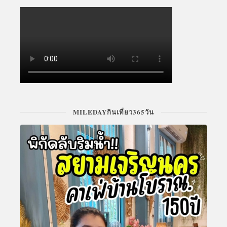
MILEDAYกินเที่ยว365วัน