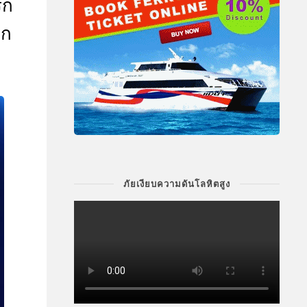
รก
าก
ภัยเงียบความดันโลหิตสูง