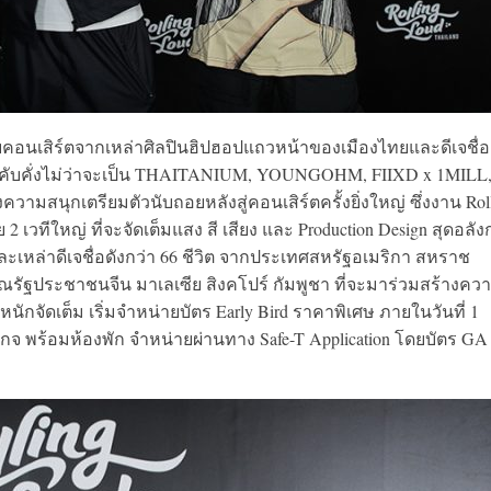
อนเสิร์ตจากเหล่าศิลปินฮิปฮอปแถวหน้าของเมืองไทยและดีเจชื่อ
างคับคั่งไม่ว่าจะเป็น THAITANIUM, YOUNGOHM, FIIXD x 1MILL
ามสนุกเตรียมตัวนับถอยหลังสู่คอนเสิร์ตครั้งยิ่งใหญ่ ซึ่งงาน Rol
 เวทีใหญ่ ที่จะจัดเต็มแสง สี เสียง และ Production Design สุดอลั
ะเหล่าดีเจชื่อดังกว่า 66 ชีวิต จากประเทศสหรัฐอเมริกา สหราช
ณรัฐประชาชนจีน มาเลเซีย สิงคโปร์ กัมพูชา ที่จะมาร่วมสร้างคว
นักจัดเต็ม เริ่มจำหน่ายบัตร Early Bird ราคาพิเศษ ภายในวันที่ 1
จ พร้อมห้องพัก จำหน่ายผ่านทาง Safe-T Application โดยบัตร GA