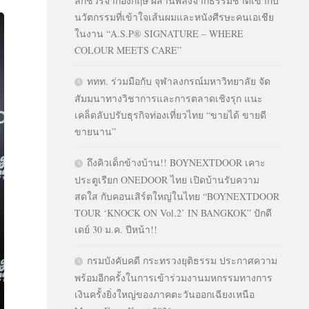
ลักชัวรีจากอังกฤษ ผสานพลังจากธรรมชาติเข้ากับ
นวัตกรรมที่เข้าใจเส้นผมและหนังศีรษะคนเอเชีย
ในงาน “A.S.P® SIGNATURE – WHERE
COLOUR MEETS CARE”
ททท. ร่วมมือกับ จุฬาลงกรณ์มหาวิทยาลัย จัด
สัมมนาทางวิชาการและการตลาดเชิงรุก แนะ
เคล็ดลับปรับธุรกิจท่องเที่ยวไทย “ขายได้ ขายดี
ขายนาน”
ถึงคิวเด็กข้างบ้าน!! BOYNEXTDOOR เคาะ
ประตูเรียก ONEDOOR ไทย เปิดบ้านรับความ
สดใส กับคอนเสิร์ตใหญ่ในไทย “BOYNEXTDOOR
TOUR ‘KNOCK ON Vol.2’ IN BANGKOK” ปักดี
เดย์ 30 ม.ค. ปีหน้า!!
กรมบังคับคดี กระทรวงยุติธรรม ประกาศความ
พร้อมอีกครั้งในการเข้าร่วมงานมหกรรมทางการ
เงินครั้งยิ่งใหญ่ของภาคตะวันออกเฉียงเหนือ