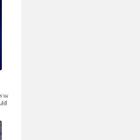
ง
 รวม
์ที่