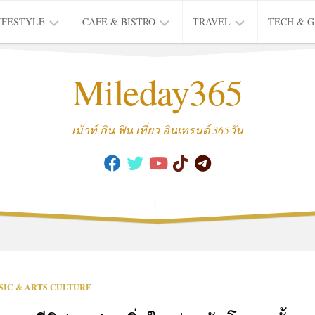
IFESTYLE
CAFE & BISTRO
TRAVEL
TECH & 
IFE
BISTRO
TIEW
Mileday365
HEALTH
THAI
CAFE
HOTEL
INTER
REVIEW
TRIP
เม้าท์ กิน ฟิน เที่ยว อินเทรนด์ 365วัน
MUSIC
&
ARTS
CULTURE
FASHION
&
BEAUTY
MOVIE
SIC & ARTS CULTURE
&
SERIES