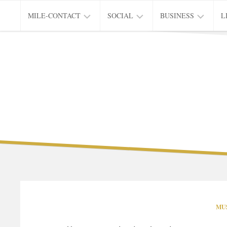
Skip
MILE-CONTACT
SOCIAL
BUSINESS
L
to
content
PRIVACY
EDUCATION
CITY
L
&
OF
INNOVATION
LIVING
MU