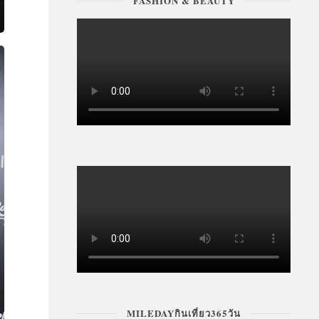
FASHION & BEAUTY
MILEDAYกินเที่ยว365วัน