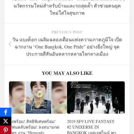
นวัตกรรมใหม่สำหรับบ้านและรถสุดล้ำ ตัวช่วยคนยุค
ใหม่ใส่ใจสุขภาพ
PREVIOUS POST
วัน แบงค็อก เฉลิมฉลองเดือนแห่งความภาคภูมิใจ เปิด
ฉากงาน “One Bangkok, One Pride” อย่างยิ่งใหญ่ จุด
ประกายสีสันอันหลากหลายใจกลางเมือง
YOU MAY ALSO LIKE
ผังพร้อม! สิทธิพิเศษพร้อม!
2019 SF9 LIVE FANTASY
แฟนคลับพร้อม! ลงสนามกด
#2 UNIXERSE IN
บัตร งาน “Heavenly
BANGKOK เอสเอฟไนน์ พา