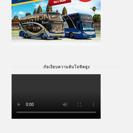
ภัยเงียบความดันโลหิตสูง