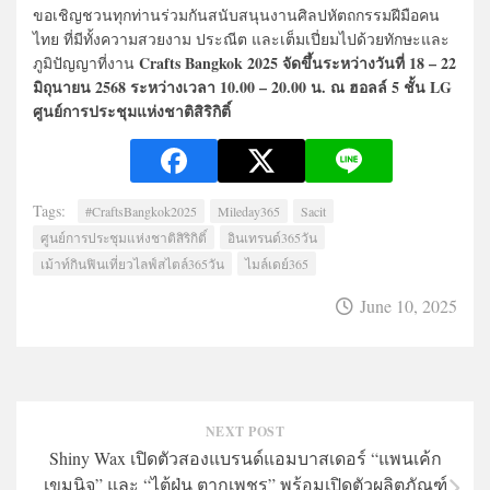
ขอเชิญชวนทุกท่านร่วมกันสนับสนุนงานศิลปหัตถกรรมฝีมือคน
ไทย ที่มีทั้งความสวยงาม ประณีต และเต็มเปี่ยมไปด้วยทักษะและ
Crafts Bangkok 2025
จัดขึ้นระหว่างวันที่ 18 – 22
ภูมิปัญญาที่งาน
มิถุนายน 2568 ระหว่างเวลา 10.00 – 20.00 น. ณ ฮอลล์ 5 ชั้น LG
ศูนย์การประชุมแห่งชาติสิริกิติ์
Tags:
#CraftsBangkok2025
Mileday365
Sacit
ศูนย์การประชุมแห่งชาติสิริกิติ์
อินเทรนด์365วัน
เม้าท์กินฟินเที่ยวไลฟ์สไตล์365วัน
ไมล์เดย์365
June 10, 2025
NEXT POST
Shiny Wax เปิดตัวสองแบรนด์แอมบาสเดอร์ “แพนเค้ก
เขมนิจ” และ “ไต้ฝุ่น ตากเพชร” พร้อมเปิดตัวผลิตภัณฑ์