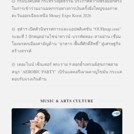
กรมบังคับคดี กระทรวงยุติธรรม ประกาศความพร้อมอีกครั้ง
ในการเข้าร่วมงานมหกรรมทางการเงินครั้งยิ่งใหญ่ของภาค
ตะวันออกเฉียงเหนือ Money Expo Korat 2026
จุฬาฯ เปิดตัวนิทรรศการและแอปพลิเคชัน “OUHmap.com”
ระยะที่ 2 ปักหมุดย่านไชน่าทาวน์–บรรทัดทอง–สามย่าน เชื่อม
โยงมรดกเมืองสามัญด้าน “อาหาร–พื้นที่ศักดิ์สิทธิ์” สู่เศรษฐกิจ
สร้างสรรค์
เดอะไนน์ เซ็นเตอร์ พระราม 9 ตอกย้ำเทรนด์สุขภาพสาย
สนุก ‘AEROBIC PARTY’ เบิร์นแคลอรีเผาผลาญไขมัน กระแส
ตอบรับแรงเกินต้าน
MUSIC & ARTS CULTURE