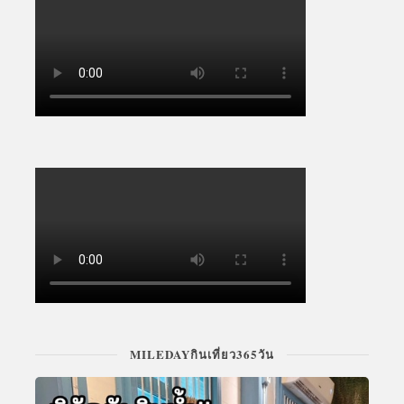
MILEDAYกินเที่ยว365วัน