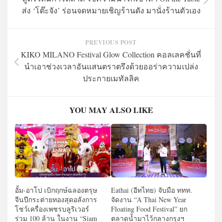
ส่ง ‘โต๊ะจัง’ ร่อนจดหมายเชิญร้านดัง มานั่งร้านตัวเอง
PREVIOUS POST
KIKO MILANO Festival Glow Collection คอลเลคชั่นที่
นำเอาช่วงเวลาอันแสนตราตรึงด้วยออร่าความเปล่ง
ประกายเมทัลลิค
YOU MAY ALSO LIKE
อั้ม-อาโป เบิกฤกษ์ฉลองตรุษ
Eathai (อีทไทย) จับมือ ททท.
จีนปีกระต่ายทองสุดอลังการ
จัดงาน “A Thai New Year
โชว์เครื่องเพชรบลูริเวอร์
Floating Food Festival” ยก
ร่วม 100 ล้าน ในงาน “Siam
ตลาดน้ำมาไว้กลางกรุงฯ