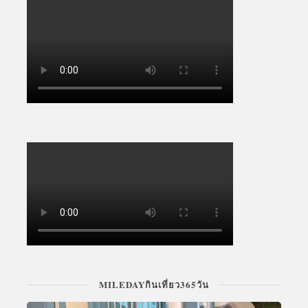
MILEDAYกินเที่ยว365วัน