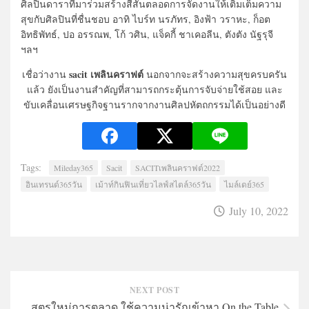
ศิลปินดาราที่มาร่วมสร้างสีสันตลอดการจัดงานให้เติมเต็มความ
สุขกับศิลปินที่ชื่นชอบ อาทิ ไบร์ท นรภัทร, อิงฟ้า วราหะ, ก็อต
อิทธิพัทธ์, ปอ อรรณพ, โก้ วศิน, แจ็คกี้ ชาเคอลีน, ตังตัง นัฐรุจี
ฯลฯ
sacit เพลินคราฟต์
เชื่อว่างาน
นอกจากจะสร้างความสุขครบครัน
แล้ว ยังเป็นงานสำคัญที่สามารถกระตุ้นการจับจ่ายใช้สอย และ
ขับเคลื่อนเศรษฐกิจฐานรากจากงานศิลปหัตถกรรมได้เป็นอย่างดี
Tags:
Mileday365
Sacit
SACITเพลินคราฟต์2022
อินเทรนด์365วัน
เม้าท์กินฟินเที่ยวไลฟ์สไตล์365วัน
ไมล์เดย์365
July 10, 2022
NEXT POST
สูตรใหม่การตลาด ใช้ความน่ารักเข้าหา On the Table