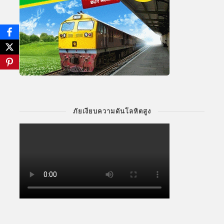
ภัยเงียบความดันโลหิตสูง