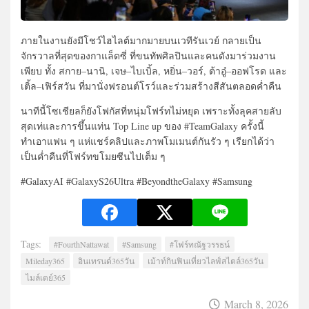
ภายในงานยังมีโชว์ไฮไลต์มากมายบนเวทีรันเวย์ กลายเป็น
จักรวาลที่สุดของกาแล็ดซี่ ที่ขนทัพศิลปินและคนดังมาร่วมงาน
เพียบ ทั้ง สกาย–นานิ, เจษ–ไบเบิ้ล, หยิ่น–วอร์, ต้าอู๋–ออฟโรด และ
เติ้ล–เฟิร์สวัน ที่มานั่งฟรอนต์โรว์และร่วมสร้างสีสันตลอดค่ำคืน
นาทีนี้โซเชียลก็ยังโฟกัสที่หนุ่มโฟร์ทไม่หยุด เพราะทั้งลุคสายลับ
สุดเท่และการขึ้นแท่น Top Line up ของ #TeamGalaxy ครั้งนี้
ทำเอาแฟน ๆ แห่แชร์คลิปและภาพโมเมนต์กันรัว ๆ เรียกได้ว่า
เป็นค่ำคืนที่โฟร์ทขโมยซีนไปเต็ม ๆ
#GalaxyAI #GalaxyS26Ultra #BeyondtheGalaxy #Samsung
Tags:
#FourthNattawat
#Samsung
#โฟร์ทณัฐวรรธน์
Mileday365
อินเทรนด์365วัน
เม้าท์กินฟินเที่ยวไลฟ์สไตล์365วัน
ไมล์เดย์365
March 8, 2026