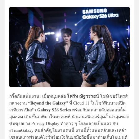
โฟร์ท ณัฐวรรธน์
กรี๊ดกันสนั่นงาน! เมื่อหนุ่มหล่อ
โผล่เซอร์ไพรส์
“Beyond the Galaxy”
กลางงาน
ที่ Cloud 11 ในโชว์ฟินนาเล่ปิด
Galaxy S26 Series
เวทีการเปิดตัว
พร้อมกับลุคสายลับออลแบล็ค
สุดฮอต เดินขึ้นเวทีมาในมาดเท่ห์ นำเสนอฟีเจอร์สุดล้ำล่าสุดของ
ซัมซุงอย่าง Privacy Display ทำสาว ๆ ใจละลายเป็นแถว กับ
#TeamGalaxy คนสำคัญในงานคนนี้ งานนี้ทั้งแฟนคลับและเหล่า
เซเลบแถวฟรอนต์โรว์พร้อมใจกันยกมือถือขึ้นมาถ่ายเก็บโมเมนต์