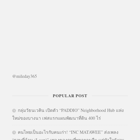
@mileday365
POPULAR POST
กลุ่มวัธนเวคิน เปิดตัว “PADDIO” Neighborhood Hub แห่ง
ใหม่ของบางนา เฟสแรกแผนพัฒนาที่ดิน 400 ไร่
คนไทยเป็นอะไรกับคนเก่า! “INC MATAWEE” ส่งเพลง
“รอบที่ล้าน (Loop)” เพลงของคนที่พยายามลืม แต่หัวใจยังวน