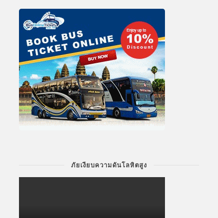
ภัยเงียบความดันโลหิตสูง