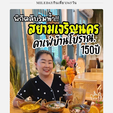
MILEDAYกินเที่ยว365วัน