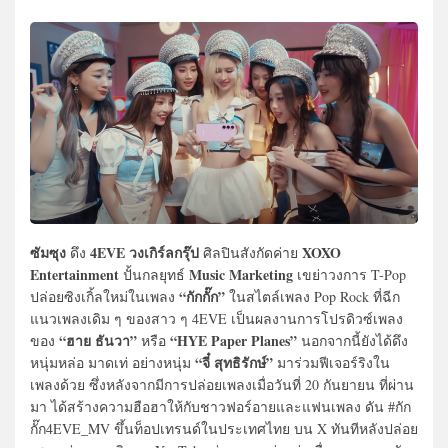
ซัมซุง
4EVE วงเกิร์ลกรุ๊ป
XOXO
ดึง
ศิลปินสังกัดค่าย
Entertainment
Music Marketing
ปั้นกลยุทธ์
เขย่าวงการ T-Pop
“กักกั๊ก”
ปล่อยซิงเกิ้ลใหม่ในเพลง
ในสไตล์เพลง Pop Rock ที่ฉีก
แนวเพลงเดิม ๆ ของสาว ๆ 4EVE เป็นผลงานการโปรดิวซ์เพลง
“ฮาย ธันวา”
“HYE Paper Planes”
ของ
หรือ
นอกจากนี้ยังได้ดึง
“จี๋ สุทธิรักษ์”
หนุ่มหล่อ มาดเท่ อย่างหนุ่ม
มาร่วมฟีเจอร์ริงใน
เพลงด้วย ซึ่งหลังจากมีการปล่อยเพลงเมื่อวันที่ 20 กันยายน ที่ผ่าน
มา ได้สร้างความฮือฮาให้กับชาวฟอร์อายและแฟนเพลง ดัน #กัก
กั๊ก4EVE_MV ขึ้นท็อปเทรนด์ในประเทศไทย บน X ทันทีหลังปล่อย