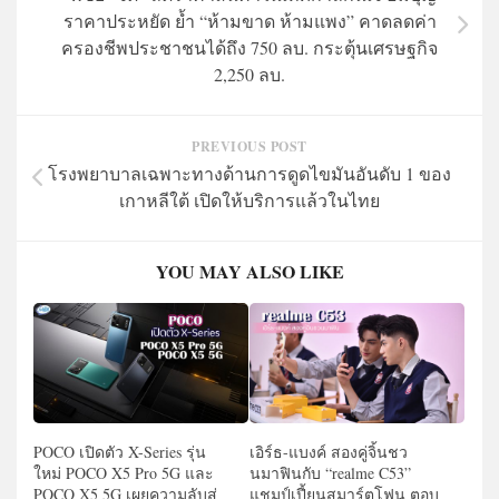
ราคาประหยัด ย้ำ “ห้ามขาด ห้ามแพง” คาดลดค่า
ครองชีพประชาชนได้ถึง 750 ลบ. กระตุ้นเศรษฐกิจ
2,250 ลบ.
PREVIOUS POST
โรงพยาบาลเฉพาะทางด้านการดูดไขมันอันดับ 1 ของ
เกาหลีใต้ เปิดให้บริการแล้วในไทย
YOU MAY ALSO LIKE
POCO เปิดตัว X-Series รุ่น
เอิร์ธ-แบงค์ สองคู่จิ้นชว
ใหม่ POCO X5 Pro 5G และ
นมาฟินกับ “realme C53”
POCO X5 5G เผยความลับสู่
แชมป์เปี้ยนสมาร์ตโฟน ตอบ