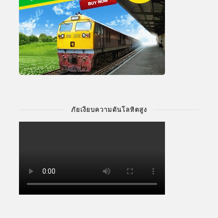
ภัยเงียบความดันโลหิตสูง