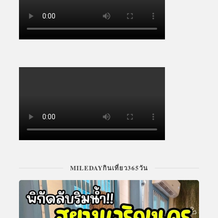
MILEDAYกินเที่ยว365วัน