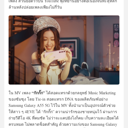
เพลง ส่วนยอดวิวบน YouTube พุ่งทยานอย่างต่อเนื่องจนทะลุหลัก
ล้านหลังปล่อยเพลงเพียงไม่กี่วัน
“กักกั๊ก”
ใน MV เพลง
ได้สอดแทรกด้วยกลยุทธ์ Music Marketing
ของซัมซุง โดย Tie-in สอดแทรก DNA ของผลิตภัณฑ์อย่าง
Samsung Galaxy A55 5G ไว้ใน MV ทั้งนำมาเป็นอุปกรณ์ตัวช่วย
ให้สาว ๆ 4EVE ได้ “กักกั๊ก” ความน่ารักของชายหนุ่มไว้ ผ่านการ
ถ่ายวีดีโอ 4K ที่คมชัด ไม่ว่าจะแคปยังไงก็คม เก็บความละเอียดได้
ครบหมด ไม่พลาดช็อตสำคัญ ด้วยความเก่งของ Samsung Galaxy