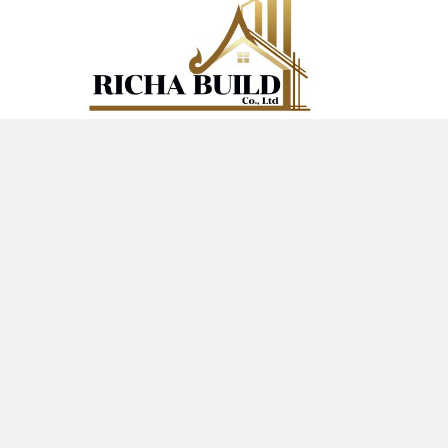
รับสร้างบ้าน อาคาร วัด รีโนเวท ต่อเติม ติดต่อคุณ เก่ง 081-
452-4247
LAND FOR SALE