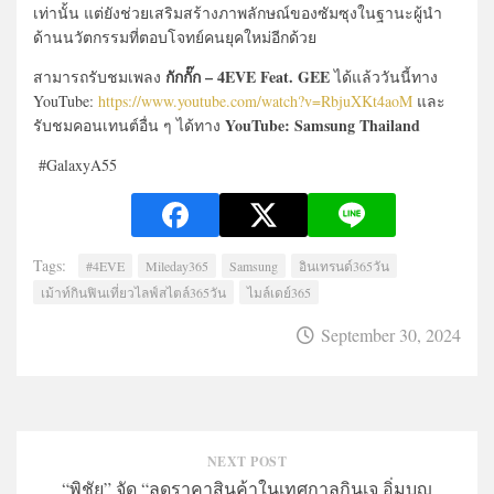
เท่านั้น แต่ยังช่วยเสริมสร้างภาพลักษณ์ของซัมซุงในฐานะผู้นำ
ด้านนวัตกรรมที่ตอบโจทย์คนยุคใหม่อีกด้วย
กักกั๊ก – 4EVE Feat. GEE
สามารถรับชมเพลง
ได้แล้ววันนี้ทาง
YouTube:
https://www.youtube.com/watch?v=RbjuXKt4aoM
และ
YouTube: Samsung Thailand
รับชมคอนเทนต์อื่น ๆ ได้ทาง
#GalaxyA55
Tags:
#4EVE
Mileday365
Samsung
อินเทรนด์365วัน
เม้าท์กินฟินเที่ยวไลฟ์สไตล์365วัน
ไมล์เดย์365
September 30, 2024
NEXT POST
“พิชัย” จัด “ลดราคาสินค้าในเทศกาลกินเจ อิ่มบุญ