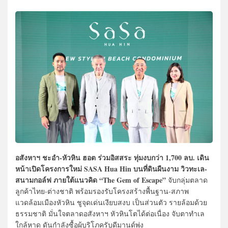
อสังหาฯ ชะอำ-หัวหิน ฮอต ร่วมอิสสระ ทุ่มงบกว่า 1,700 ลบ. เดิน
หน้าเปิดโครงการใหม่ SASA Hua Hin บนที่ดินผืนงาม วิวทะเล-
สนามกอล์ฟ ภายใต้แนวคิด “The Gem of Escape”
จับกลุ่มตลาด
ลูกค้าไทย-ต่างชาติ พร้อมรองรับโครงสร้างพื้นฐาน-สภาพ
แวดล้อมเมืองหัวหิน ชูจุดเด่นเงียบสงบ เป็นส่วนตัว รายล้อมด้วย
ธรรมชาติ มั่นใจตลาดอสังหาฯ หัวหินโตได้ต่อเนื่อง จับตาทำเล
ใกล้หาด ดันกำลังซื้อผู้บริโภครับดีมานด์พุ่ง