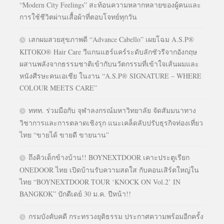
“Modern City Feelings” สะท้อนความหลากหลายของผู้คนและ
การใช้ชีวิตผ่านเสื้อผ้าที่ตอบโจทย์ทุกวัน
เสกผมสวยสุขภาพดี “Advance Cabello” เผยโฉม A.S.P®
KITOKO® Hair Care วีแกนแฮร์แคร์ระดับลักชัวรีจากอังกฤษ
ผสานพลังจากธรรมชาติเข้ากับนวัตกรรมที่เข้าใจเส้นผมและ
หนังศีรษะคนเอเชีย ในงาน “A.S.P® SIGNATURE – WHERE
COLOUR MEETS CARE”
ททท. ร่วมมือกับ จุฬาลงกรณ์มหาวิทยาลัย จัดสัมมนาทาง
วิชาการและการตลาดเชิงรุก แนะเคล็ดลับปรับธุรกิจท่องเที่ยว
ไทย “ขายได้ ขายดี ขายนาน”
ถึงคิวเด็กข้างบ้าน!! BOYNEXTDOOR เคาะประตูเรียก
ONEDOOR ไทย เปิดบ้านรับความสดใส กับคอนเสิร์ตใหญ่ใน
ไทย “BOYNEXTDOOR TOUR ‘KNOCK ON Vol.2’ IN
BANGKOK” ปักดีเดย์ 30 ม.ค. ปีหน้า!!
กรมบังคับคดี กระทรวงยุติธรรม ประกาศความพร้อมอีกครั้ง