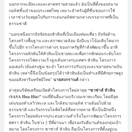
นอกจากจะมีทะเลและหาดทรายสวยแล้ว ยังเป็นที่ตั้งของสนาม
กอล์ฟชั้นนำของประเทศไทย เหมาะสำหรับผู้ที่ชื่นชอบการใช้
เวลาช่วงวันหยุดไปกับการเล่นกอล์ฟท่ามกลางบรรยากาศที่เป็น
ธรรมชาติ
“นอกเหนือจากปัจจัยของหัวหินที่เป็นเมืองท่องเที่ยว ปัจจัยด้าน
โครงสร้างพื้นฐาน และสภาพแวดล้อม ยังมีแนวโน้มเติบโตมาก
ขึ้นไปอีก จากโครงการต่างๆ ของภาครัฐที่กำลังพัฒนาขึ้น อาทิ
โครงการผลักดันให้หัวหินเป็นชายทะเลเพื่อการพักผ่อนระดับโลก
โครงการรถไฟความเร็วสูงเส้นทางกรุงเทพฯ-หัวหิน โครงการ
มอเตอร์เวย์นครปฐม-ชะอำ โครงการปรับปรุงและขยายสนามบิน
หัวหิน เหล่านี้จึงเป็นข้อสรุปได้ว่าหัวหินยังเป็นทำเลที่มีศักยภาพสูง
นายสงกรานต์
ของอสังหาริมทรัพย์ไทย”
กล่าว
“ซาซ่าส์ หัวหิน
ล่าสุดบริษัทเตรียมเปิดตัวโครงการใหม่ล่าสุด
(SASA Hua Hin)”
บนที่ดินผืนงามบริเวณเขาตะเกียบ โดยมีจุด
เด่นของทำเลวิวทะเล และใกล้สนามกอล์ฟ รายล้อมไปด้วย
ธรรมชาติ และกิจกรรมไลฟ์สไตล์ที่หลากหลาย ซึ่งเป็นอีกหนึ่ง
โครงการใหม่หลังจากประสบความสำเร็จในการพัฒนาโครงการ
ศศรา หัวหิน ในช่วง 2 ปีที่ผ่านมา เพื่อรองรับดีมานด์ของกลุ่มเป้า
หมาย โดยโครงการ ซาซ่าส์ หัวหิน ถือเป็นโครงการที่ตั้งอยู่บน