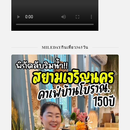
MILEDAYกินเที่ยว365วัน