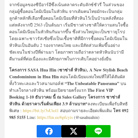
จากข้อมูลของซีบีอาร์อีซึ่งเน้นตลาดระดับลักซ์ชัวรี่ ในส่วนของ
กลุ่มผู้ซื้อคอนโดมิเนียมในหัวหิน จากเดิมคนไทยมักจะเป็นกลุ่ม
ลูกค้าหลักที่เลือกซื้อคอนโดมิเนียมที่หัวหินไว้เป็นบ้านหลังที่สอง
แต่หลังจากปี 2563 เป็นต้นมา เริ่มมีชาวต่างชาติให้ความสนใจซื้อ
คอนโดมิเนียมในหัวหินกันมากขึ้น ซึ่งส่วนใหญ่จะเป็นชาวยุโรป
โดยเฉพาะชาวรัสเซียซึ่งเป็นเชื้อชาติที่มีการซื้อคอนโดมิเนียมใน
หัวหินเป็นอันดับ 2 รองจากคนไทย และมีสัดส่วนเพิ่มขึ้นอย่าง
ชัดเจนในช่วงปีที่ผ่านมา โดยภาพรวมถือว่าตลาดหัวหินนับว่ามี
ดีมานด์ที่ต่อเนื่องและมีศักยภาพในการเติบโตอย่างยั่งยืน
โครงการ SASA Hua Hin (ซาซ่าส์ หัวหิน), A New Stylish Beach
Condominium in Hua Hin
คอนโดมิเนียมแห่งใหม่ที่ให้ได้สัมผัส
“The Unbeatable Panorama”
ทั้งวิวทะเลและวิวสนามกอล์ฟ
บน
The First VIP
ทำเลใจกลางหัวหิน พร้อมเปิดขายครั้งแรก
Booking 1-10 ธันวาคม นี้ ณ Sales Gallery โครงการ ซาซ่าส์
หัวหิน ด้วยราคาเริ่มต้นเพียง 3.9 ล้านบาท*
ลงทะเบียนเพื่อรับสิทธิ
โทร 092
พิเศษ :
https://bit.ly/3sUiol1
สอบถามรายละเอียดเพิ่มเติม
985 5155
Line:
https://lin.ee/6pfcyis
(@sasahuahin)