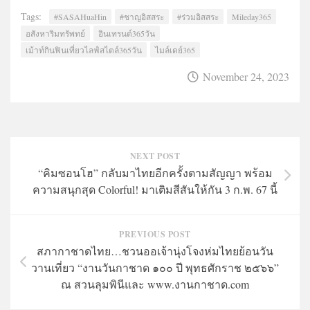
Tags:
#SASAHuaHin
#ชาญอิสสระ
#ร่วมอิสสระ
Mileday365
อสังหาริมทรัพทย์
อินเทรนด์365วัน
เม้าท์กินฟินเที่ยวไลฟ์สไตล์365วัน
ไมล์เดย์365
November 24, 2023
NEXT POST
“คิมซอนโฮ” กลับมาไทยอีกครั้งตามสัญญา พร้อม
ความสนุกสุด Colorful! มาเติมสีสันให้กัน 3 ก.พ. 67 นี้
PREVIOUS POST
สภากาชาดไทย…ชวนออเจ้านุ่งโจงห่มไทยย้อนวัน
วานเที่ยว “งานวันกาชาด ๑๐๐ ปี พุทธศักราช ๒๕๖๖”
ณ สวนลุมพินีและ www.งานกาชาด.com