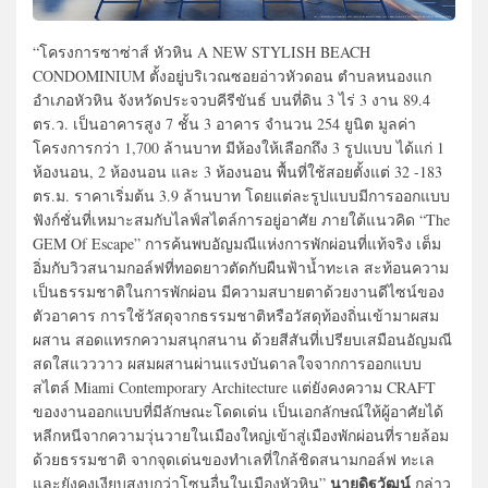
“โครงการซาซ่าส์ หัวหิน A NEW STYLISH BEACH
CONDOMINIUM ตั้งอยู่บริเวณซอยอ่าวหัวดอน ตำบลหนองแก
อำเภอหัวหิน จังหวัดประจวบคีรีขันธ์ บนที่ดิน 3 ไร่ 3 งาน 89.4
ตร.ว. เป็นอาคารสูง 7 ชั้น 3 อาคาร จำนวน 254 ยูนิต มูลค่า
โครงการกว่า 1,700 ล้านบาท มีห้องให้เลือกถึง 3 รูปแบบ ได้แก่ 1
ห้องนอน, 2 ห้องนอน และ 3 ห้องนอน พื้นที่ใช้สอยตั้งแต่ 32 -183
ตร.ม. ราคาเริ่มต้น 3.9 ล้านบาท โดยแต่ละรูปแบบมีการออกแบบ
ฟังก์ชั่นที่เหมาะสมกับไลฟ์สไตล์การอยู่อาศัย ภายใต้แนวคิด “The
GEM Of Escape” การค้นพบอัญมณีแห่งการพักผ่อนที่แท้จริง เต็ม
อิ่มกับวิวสนามกอล์ฟที่ทอดยาวตัดกับผืนฟ้าน้ำทะเล สะท้อนความ
เป็นธรรมชาติในการพักผ่อน มีความสบายตาด้วยงานดีไซน์ของ
ตัวอาคาร การใช้วัสดุจากธรรมชาติหรือวัสดุท้องถิ่นเข้ามาผสม
ผสาน สอดแทรกความสนุกสนาน ด้วยสีสันที่เปรียบเสมือนอัญมณี
สดใสแวววาว ผสมผสานผ่านแรงบันดาลใจจากการออกแบบ
สไตล์ Miami Contemporary Architecture แต่ยังคงความ CRAFT
ของงานออกแบบที่มีลักษณะโดดเด่น เป็นเอกลักษณ์ให้ผู้อาศัยได้
หลีกหนีจากความวุ่นวายในเมืองใหญ่เข้าสู่เมืองพักผ่อนที่รายล้อม
ด้วยธรรมชาติ จากจุดเด่นของทำเลที่ใกล้ชิดสนามกอล์ฟ ทะเล
นายดิฐวัฒน์
และยังคงเงียบสงบกว่าโซนอื่นในเมืองหัวหิน”
กล่าว