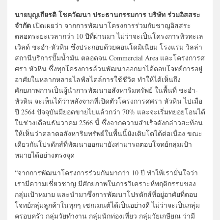
นายบุญเกียรติ โชควัฒนา ประธานกรรมการ บริษัท ร่วมอิสสระ
จำกัด
เปิดเผยว่า จากการพัฒนาโครงการร่วมกับชาญอิสสระ
ตลอดระยะเวลากว่า 10 ปีที่ผ่านมา ไม่ว่าจะเป็นโครงการทิวทะเล
เวิลด์ ชะอำ-หัวหิน ซึ่งประกอบด้วยคอนโดมิเนียม โรงแรม วิลล่า
สถานีบริการปั๊มน้ำมัน ตลอดจน Commercial Area และโครงการศ
ศรา หัวหิน ซึ่งทุกโครงการล้วนพัฒนาออกมาได้ตอบโจทย์การอยู่
อาศัยในหลากหลายไลฟ์สไตล์การใช้ชีวิต ทำให้ได้เห็นถึง
ศักยภาพการเป็นผู้นำการพัฒนาอสังหาริมทรัพย์ ในพื้นที่ ชะอำ-
หัวหิน จะเห็นได้ว่าหลังจากที่เปิดตัวโครงการศศรา หัวหิน ไปเมื่อ
ปี 2564 ปัจจุบันมียอดขายไปแล้วกว่า 70% และจะเริ่มทยอยโอนได้
ในช่วงเดือนธันวาคม 2566 นี้ ซึ่งจากความสำเร็จดังกล่าวสะท้อน
ให้เห็นว่าตลาดอสังหาริมทรัพย์ในพื้นนี้ยังเติบโตได้ต่อเนื่อง ขณะ
เดียวกันโปรดักส์ที่พัฒนาออกมายังสามารถตอบโจทย์กลุ่มเป้า
หมายได้อย่างตรงจุด
“จากการพัฒนาโครงการร่วมกันมากว่า 10 ปี ทำให้เรามั่นใจว่า
เรามีความเชี่ยวชาญ มีศักยภาพในการวิเคราะห์พฤติกรรมของ
กลุ่มเป้าหมาย และนำมาซึ่งการพัฒนาโปรดักส์ที่อยู่อาศัยที่ตอบ
โจทย์กลุ่มลูกค้าในทุกๆ เซกเมนต์ได้เป็นอย่างดี ไม่ว่าจะเป็นกลุ่ม
ครอบครัว กลุ่มวัยทำงาน กลุ่มนักท่องเที่ยว กลุ่มวัยเกษียณ ว่ามี