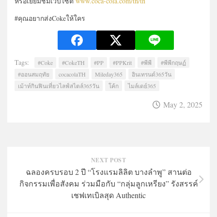
หรือเยี่ยมชมเว็บไซต์
www.coca-cola.com/th/th
#คุณอยากส่งCokeให้ใคร
Tags:
#Coke
#CokeTH
#PP
#PPKrit
#พีพี
#พีพีกฤษฏ์
#ออนสมฤทัย
cocacolaTH
Mileday365
อินเทรนด์365วัน
เม้าท์กินฟินเที่ยวไลฟ์สไตล์365วัน
โค้ก
ไมล์เดย์365
May 2, 2025
NEXT POST
ฉลองครบรอบ 2 ปี “โรงแรมลิลิต บางลำพู” สานต่อ
กิจกรรมเพื่อสังคม ร่วมมือกับ “กลุ่มลูกเหรียง” รังสรรค์
เชฟเทเบิลสุด Authentic