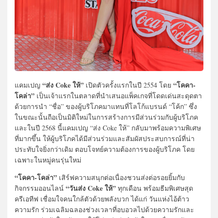
“ส่ง Coke ให้”
“โคคา-
แคมเปญ
เปิดตัวครั้งแรกในปี 2554 โดย
โคล่า”
เป็นเจ้าแรกในตลาดที่นำเสนอแพ็คเกจที่โดดเด่นสะดุดตา
ด้วยการนำ “ชื่อ” ของผู้บริโภคมาแทนที่โลโก้แบรนด์ “โค้ก” ซึ่ง
ในขณะนั้นถือเป็นมิติใหม่ในการสร้างการมีส่วนร่วมกับผู้บริโภค
และในปี 2568 นี้แคมเปญ “ส่ง Coke ให้” กลับมาพร้อมความพิเศษ
ที่มากขึ้น ให้ผู้บริโภคได้มีส่วนร่วมและสั
มผัสประสบการณ์ที่น่า
ประทับใจยิ่
งกว่าเดิม ตอบโจทย์ความต้องการของผู้บริ
โภค โดย
เฉพาะในหมู่คนรุ่นใหม่
“โคคา-โคล่า”
เสิร์ฟความสนุกต่อเนื่องชวนส่งต่อรอยยิ้มกับ
“วันส่ง Coke ให้”
กิจกรรมออนไลน์
ทุกเดือน พร้อมธีมพิเศษสุด
ครีเอทีฟ เชื่อมใจคนใกล้ตัวด้วยพลังบวก ได้แก่ วันแห่งไอ้ต้าว
ความรัก ร่วมเฉลิมฉลองช่วงเวลาที่อบอวลไปด้วยความรักและ