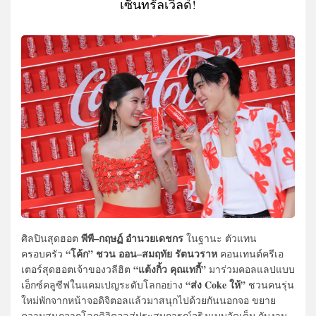
เซ็นทรัลเวิลด์!
พีพี–กฤษฏ์ อำนวยเดชกร
ศิลปินสุดฮอต
ในฐานะ ตัวแทน
“โค้ก” ชวน ออน–สมฤทัย รัตนวราห
ครอบครัว
คอนเทนต์ครีเอ
“แต้งกิ้ว คุณเทกี้”
เตอร์สุดฮอตเจ้าของวลีฮิต
มาร่วมคอลแลปแบบ
“ส่ง Coke ให้”
เอ็กซ์คลูซีฟในแคมเปญระดับโลกอย่าง
ชวนคนรุ่น
ใหม่พักจากหน้าจอดิจิตอลแล้วมาสนุกไปด้วยกันนอกจอ ขยาย
ความสนุกจากโลกดิจิตอลสู่ประสบการณ์จริงแบบจัดเต็ม กับงาน