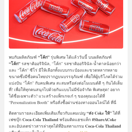
“โค้ก”
พบกับผลิตภัณฑ์
รุ่นพิเศษ ได้แล้ววันนี้ บนผลิตภัณฑ์
“โค้ก”
รสชาติออริจินัล, “โค้ก” รสชาติออริจินัล-น้ำตาลน้อยกว่า
และ “โค้ก” ซีโร่ มีให้เลือกทั้งแบบกระป๋องและขวดหลากหลาย
ขนาดซึ่งมีชื่อคนไทยปรากฎบนบรรจุภัณฑ์ เพื่อให้ผู้บริโภคได้ร่วม
แบ่งปัน “โค้ก” กับคนพิเศษ สะสมหรือส่งต่อโมเมนต์ดี ๆ กันได้เต็ม
ที่! เพื่อให้ทุกคนสนุกไปด้วยกันแบบไม่มีข้อจำกัด พิเศษสุด! อยาก
ได้ชื่อเฉพาะตัว? แวะสร้างแพ็กเกจเก๋ ๆ ของคุณเองได้ที่
“Personalization Booth” หรือสั่งซื้อผ่านช่องทางออนไลน์ได้ ที่นี่
“ส่ง Coke ให้”
ติดตามรายละเอียดเพิ่มเติมเกี่ยวกับแคมเปญ
ได้ที่
Coca-Cola Thailand
#ShareACoke
เฟซบุ๊ก
พร้อมติดแฮชแท็ก
Coca-Cola Thailand
และอัปเดตข่าวสารล่าสุดได้ที่อินสตาแกรม