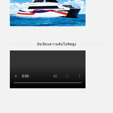
ภัยเงียบความดันโลหิตสูง