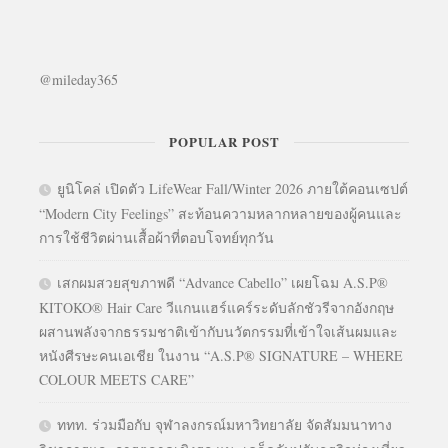
@mileday365
POPULAR POST
ยูนิโคล่ เปิดตัว LifeWear Fall/Winter 2026 ภายใต้คอนเซปต์
“Modern City Feelings” สะท้อนความหลากหลายของผู้คนและ
การใช้ชีวิตผ่านเสื้อผ้าที่ตอบโจทย์ทุกวัน
เสกผมสวยสุขภาพดี “Advance Cabello” เผยโฉม A.S.P®
KITOKO® Hair Care วีแกนแฮร์แคร์ระดับลักชัวรีจากอังกฤษ
ผสานพลังจากธรรมชาติเข้ากับนวัตกรรมที่เข้าใจเส้นผมและ
หนังศีรษะคนเอเชีย ในงาน “A.S.P® SIGNATURE – WHERE
COLOUR MEETS CARE”
ททท. ร่วมมือกับ จุฬาลงกรณ์มหาวิทยาลัย จัดสัมมนาทาง