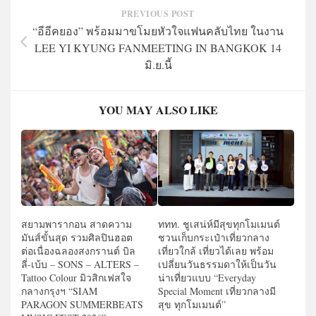
PREVIOUS POST
“อีอีคยอง” พร้อมมาขโมยหัวใจแฟนคลับไทย ในงาน
LEE YI KYUNG FANMEETING IN BANGKOK
14
มิ.ย.นี้
YOU MAY ALSO LIKE
สยามพารากอน สาดความ
ททท. ชูเสน่ห์มีสุขทุกโมเมนต์
มันส์ขั้นสุด รวมศิลปินฮอต
ชวนเก็บกระเป๋าเที่ยวกลาง
ต่อเนื่องฉลองสงกรานต์ บิล
เที่ยวใกล้ เที่ยวได้เลย พร้อม
ลี่-เบ้บ – SONS – ALTERS –
เปลี่ยนวันธรรมดาให้เป็นวัน
Tattoo Colour มิวสิกเฟสใจ
น่าเที่ยวแบบ “Everyday
กลางกรุงฯ “SIAM
Special Moment เที่ยวกลางมี
PARAGON SUMMERBEATS
สุข ทุกโมเมนต์”