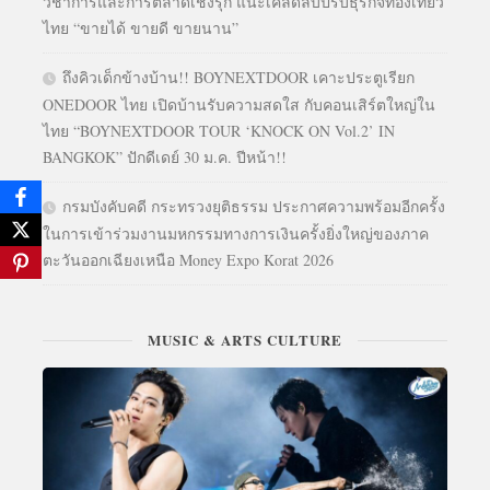
วิชาการและการตลาดเชิงรุก แนะเคล็ดลับปรับธุรกิจท่องเที่ยว
ไทย “ขายได้ ขายดี ขายนาน”
ถึงคิวเด็กข้างบ้าน!! BOYNEXTDOOR เคาะประตูเรียก
ONEDOOR ไทย เปิดบ้านรับความสดใส กับคอนเสิร์ตใหญ่ใน
ไทย “BOYNEXTDOOR TOUR ‘KNOCK ON Vol.2’ IN
BANGKOK” ปักดีเดย์ 30 ม.ค. ปีหน้า!!
กรมบังคับคดี กระทรวงยุติธรรม ประกาศความพร้อมอีกครั้ง
ในการเข้าร่วมงานมหกรรมทางการเงินครั้งยิ่งใหญ่ของภาค
ตะวันออกเฉียงเหนือ Money Expo Korat 2026
MUSIC & ARTS CULTURE