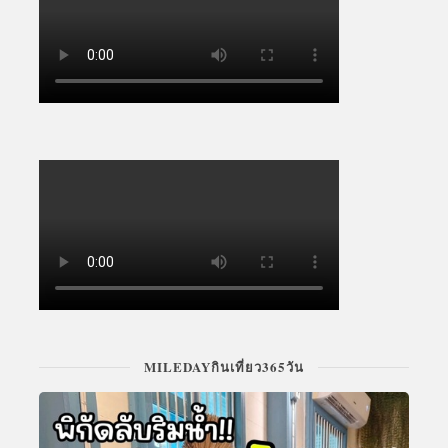
MILEDAYกินเที่ยว365วัน