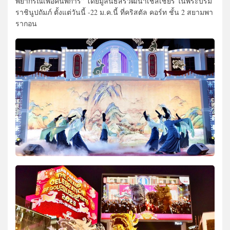
พยากรณ์เพื่อคนพิการ” โดยมูลนิธิสิริวัฒนาเชสเชียร์ ในพระบรม
ราชินูปถัมภ์ ตั้งแต่วันนี้ -22 ม.ค.นี้ ที่คริสตัล คอร์ท ชั้น 2 สยามพา
รากอน