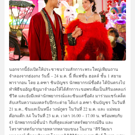
นอกจากนี้ยังเปิดให้ประชาชนร่วมสักการะพระใหญ่เทียนถาน
จำลองจากฮ่องกง วันนี้ – 24 ม.ค. นี้ ที่แฟชั่น ฮอลล์ ชั้น 1 สยาม
พารากอน โดย อ.คฑา ชินบัญชร นักพยากรณ์ชื่อดัง ได้บินตรงไป
ทำพิธีขออัญเชิญมาจำลองให้ได้สักการะขอพรเพื่อเป็นสิริมงคลแก่
ชีวิต และยังมีเหล่านักพยากรณ์และซินแสชื่อดัง มาร่วมแชร์เคล็ด
ลับเสริมความมงคลรับปีกระต่าย ได้แก่ อ.คฑา ชินบัญชร ในวันที่
21 ม.ค., ซินแสเป็นหนึ่ง วงษ์ภูดร ในวันที่ 22 ม.ค. และ แม่หมอ
ต๊อกแต๊ก A4 ในวันที่ 23 ม.ค. เวลา 16.00 – 17.00 น. พร้อมพบกับ
43 นักพยากรณ์ชั้นนำ กับที่สุดแห่งศาสตร์พยากรณ์จีน และ
โหราศาสตร์มากมายหลากหลายแขนง ในงาน “สิริวัฒนา