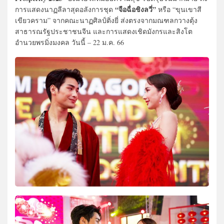
“จือฉื่อชิงลวี่”
การแสดงนาฏลีลาสุดอลังการชุด
หรือ “ขุนเขาสี
เขียวคราม” จากคณะนาฏศิลป์ติ่งยี่ ส่งตรงจากมณฑลกวางตุ้ง
สาธารณรัฐประชาชนจีน และการแสดงเชิดมังกรและสิงโต
อำนวยพรมิ่งมงคล วันนี้ – 22 ม.ค. 66