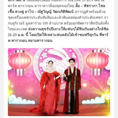
อั้ม – พัชราภา ไชย
พาร์ค พารากอน ดาราสาวท็อปสุดของไทย
เชื้อ ควงคู่ อาโป – ณัฐวิญญ์ วัฒนกิติพัฒน์
ปรากฏตัวพร้อมด้วย
ชุดเครื่องเพชรประดับทับทิมและผ้าพันคอทองคำประดับเพชร จา
กบลูริเวอร์ มูลค่าร่วม 100 ล้านบาท พร้อมยกทัพดาราศิลปินดังทั้ง
ส่งความสุขรับปีเถาะให้แฟนๆได้ฟินกันอย่างใกล้ชิด
ไทยและเทศ
21-23 ม.ค. นี้ โดยเปิดให้เหล่าแฟนคลับได้เข้าชมฟรีทุกวัน ที่พาร์
ค พารากอน สยามพารากอน