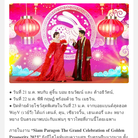
● วันที่ 21 ม.ค. พบกับ คู่จิ้น บอม ธนวัฒน์ และ ต้าอธิวัตน์,
● วันที่ 22 ม.ค. พีพี กฤษฏ์ พร้อมด้วย วิน เมธวิน,
● ปิดท้ายด้วยโชว์สุดพิเศษในวันที่ 23 ม.ค. จากบอยแบนด์สุดฮอต
WayV (เวย์วี) ได้แก่ เตนล์, คุน, เซียวจวิ้น, เฮนเดอรี่ และ หยาง
หยาง บินตรงมาพบปะกับแฟนๆ ชาวไทยที่งานนี้โดยเฉพาะ
“Siam Paragon The Grand Celebration of Golden
ภายในงาน
Prosperity 2023”
ยังมีไฮไลท์มอบความสุข รับตรุษจีนมากมาย ทั้ง