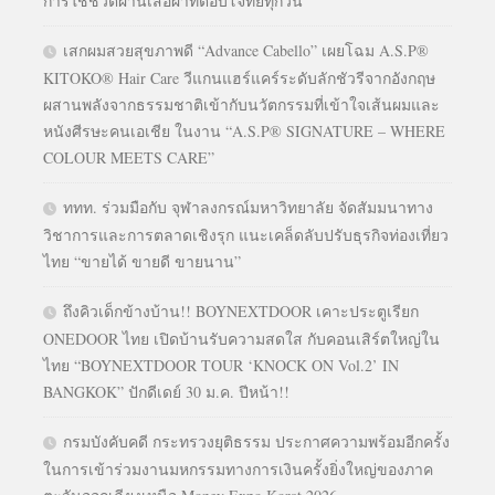
การใช้ชีวิตผ่านเสื้อผ้าที่ตอบโจทย์ทุกวัน
เสกผมสวยสุขภาพดี “Advance Cabello” เผยโฉม A.S.P®
KITOKO® Hair Care วีแกนแฮร์แคร์ระดับลักชัวรีจากอังกฤษ
ผสานพลังจากธรรมชาติเข้ากับนวัตกรรมที่เข้าใจเส้นผมและ
หนังศีรษะคนเอเชีย ในงาน “A.S.P® SIGNATURE – WHERE
COLOUR MEETS CARE”
ททท. ร่วมมือกับ จุฬาลงกรณ์มหาวิทยาลัย จัดสัมมนาทาง
วิชาการและการตลาดเชิงรุก แนะเคล็ดลับปรับธุรกิจท่องเที่ยว
ไทย “ขายได้ ขายดี ขายนาน”
ถึงคิวเด็กข้างบ้าน!! BOYNEXTDOOR เคาะประตูเรียก
ONEDOOR ไทย เปิดบ้านรับความสดใส กับคอนเสิร์ตใหญ่ใน
ไทย “BOYNEXTDOOR TOUR ‘KNOCK ON Vol.2’ IN
BANGKOK” ปักดีเดย์ 30 ม.ค. ปีหน้า!!
กรมบังคับคดี กระทรวงยุติธรรม ประกาศความพร้อมอีกครั้ง
ในการเข้าร่วมงานมหกรรมทางการเงินครั้งยิ่งใหญ่ของภาค