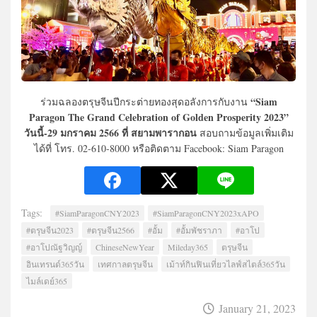
“Siam
ร่วมฉลองตรุษจีนปีกระต่ายทองสุดอลังการกับงาน
Paragon The Grand Celebration of Golden Prosperity 2023”
วันนี้-29 มกราคม 2566 ที่ สยามพารากอน
สอบถามข้อมูลเพิ่มเติม
ได้ที่ โทร. 02-610-8000 หรือติดตาม Facebook: Siam Paragon
Tags:
#SiamParagonCNY2023
#SiamParagonCNY2023xAPO
#ตรุษจีน2023
#ตรุษจีน2566
#อั้ม
#อั้มพัชราภา
#อาโป
#อาโปณัฐวิญญ์
ChineseNewYear
Mileday365
ตรุษจีน
อินเทรนด์365วัน
เทศกาลตรุษจีน
เม้าท์กินฟินเที่ยวไลฟ์สไตล์365วัน
ไมล์เดย์365
January 21, 2023