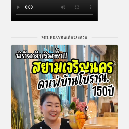
MILEDAYกินเที่ยว365วัน