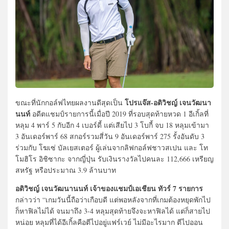
โปรแจ๊ส-อติวิชญ์ เจนวัฒนา
ขณะที่นักกอล์ฟไทยผลงานดีสุดเป็น
นนท์
อดีตแชมป์รายการนี้เมื่อปี 2019 ที่รอบสุดท้ายหวด 1 อีเกิ้ลที่
หลุม 4 พาร์ 5 กับอีก 4 เบอร์ดี้ แต่เสียไป 3 โบกี้ จบ 18 หลุมเข้ามา
3 อันเดอร์พาร์ 68 สกอร์รวมสี่วัน 9 อันเดอร์พาร์ 275 รั้งอันดับ 3
ร่วมกับ โฆเซ่ บัลเยสเตอร์ ผู้เล่นจากลิฟกอล์ฟชาวสเปน และ โท
โมฮิโร อิชิซากะ จากญี่ปุ่น รับเงินรางวัลไปคนละ 112,666 เหรียญ
สหรัฐ หรือประมาณ 3.9 ล้านบาท
อติวิชญ์ เจนวัฒนานนท์ เจ้าของแชมป์เอเชียน ทัวร์ 7 รายการ
กล่าวว่า “เกมวันนี้ถือว่าเกือบดี แต่พอหลังจากที่เกมต้องหยุดพักไป
ก็หาฟิลไม่ได้ จนมาถึง 3-4 หลุมสุดท้ายจึงจะหาฟิลได้ แต่ก็สายไป
หน่อย หลุมที่ได้อีเกิ้ลคือตีไปอยู่แฟร์เวย์ ไม่มีอะไรมาก ตีไปออน