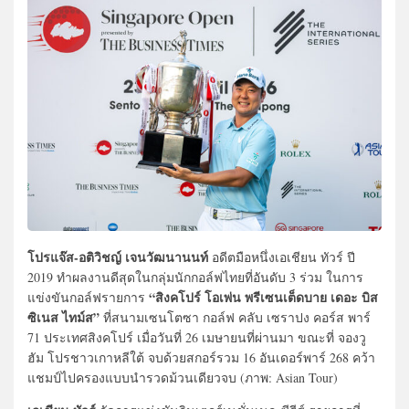
โปรแจ๊ส-อติวิชญ์ เจนวัฒนานนท์
อดีตมือหนึ่งเอเชียน ทัวร์ ปี
2019 ทำผลงานดีสุดในกลุ่มนักกอล์ฟไทยที่อันดับ 3 ร่วม ในการ
“สิงคโปร์ โอเพ่น พรีเซนเต็ดบาย เดอะ บิส
แข่งขันกอล์ฟรายการ
ซิเนส ไทม์ส”
ที่สนามเซนโตซา กอล์ฟ คลับ เซราปง คอร์ส พาร์
71 ประเทศสิงคโปร์ เมื่อวันที่ 26 เมษายนที่ผ่านมา ขณะที่ จองวู
ฮัม โปรชาวเกาหลีใต้ จบด้วยสกอร์รวม 16 อันเดอร์พาร์ 268 คว้า
แชมป์ไปครองแบบนำรวดม้วนเดียวจบ (ภาพ: Asian Tour)