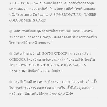
KITOKO® Hair Care วีแกนแฮร์แคร์ระดับลักชัวรีจากอังกฤษ
ผสานพลังจากธรรมชาติเข้ากับนวัตกรรมที่เข้าใจเส้นผมและ
หนังศีรษะคนเอเชีย ในงาน “A.S.P® SIGNATURE – WHERE
COLOUR MEETS CARE”
ททท. ร่วมมือกับ จุฬาลงกรณ์มหาวิทยาลัย จัดสัมมนาทาง
วิชาการและการตลาดเชิงรุก แนะเคล็ดลับปรับธุรกิจท่องเที่ยว
ไทย “ขายได้ ขายดี ขายนาน”
ถึงคิวเด็กข้างบ้าน!! BOYNEXTDOOR เคาะประตูเรียก
ONEDOOR ไทย เปิดบ้านรับความสดใส กับคอนเสิร์ตใหญ่ใน
ไทย “BOYNEXTDOOR TOUR ‘KNOCK ON Vol.2’ IN
BANGKOK” ปักดีเดย์ 30 ม.ค. ปีหน้า!!
กรมบังคับคดี กระทรวงยุติธรรม ประกาศความพร้อมอีกครั้ง
ในการเข้าร่วมงานมหกรรมทางการเงินครั้งยิ่งใหญ่ของภาค
ตะวันออกเฉียงเหนือ Money Expo Korat 2026