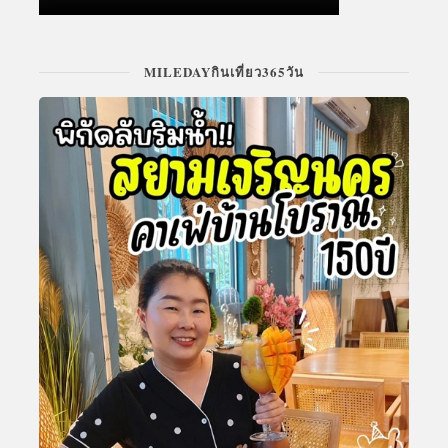
MILEDAYกินเที่ยว365วัน