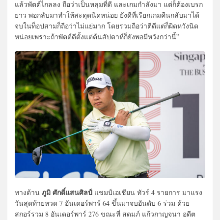
แล้วพัตต์ไกลลง ถือว่าเป็นหลุมที่ดี และเกมกำลังมา แต่ก็ต้องเบรก
ยาว พอกลับมาทำให้สะดุดนิดหน่อย ยังดีที่เรียกเกมคืนกลับมาได้
จบในท็อปสามก็ถือว่าไม่แย่มาก โดยรวมถือว่าตีดีแต่ก็ผิดหวังนิด
หน่อยเพราะถ้าพัตต์ดีตั้งแต่ต้นสัปดาห์ก็ยังพอมีหวังกว่านี้”
ภูมิ ศักดิ์แสนศิลป์
ทางด้าน
แชมป์เอเชียน ทัวร์ 4 รายการ มาแรง
วันสุดท้ายหวด 7 อันเดอร์พาร์ 64 ขึ้นมาจบอันดับ 6 ร่วม ด้วย
สกอร์รวม 8 อันเดอร์พาร์ 276 ขณะที่ สดมภ์ แก้วกาญจนา อดีต