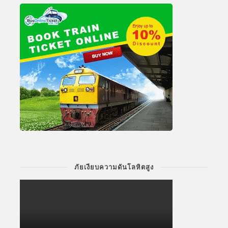
ภัยเงียบความดันโลหิตสูง