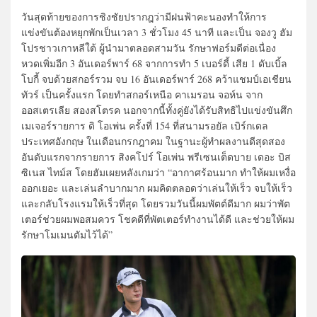
วันสุดท้ายของการชิงชัยปรากฎว่ามีฝนฟ้าคะนองทำให้การ
แข่งขันต้องหยุกพักเป็นเวลา 3 ชั่วโมง 45 นาที และเป็น จองวู ฮัม
โปรชาวเกาหลีใต้ ผู้นำมาตลอดสามวัน รักษาฟอร์มดีต่อเนื่อง
หวดเพิ่มอีก 3 อันเดอร์พาร์ 68 จากการทำ 5 เบอร์ดี้ เสีย 1 ดับเบิ้ล
โบกี้ จบด้วยสกอร์รวม จบ 16 อันเดอร์พาร์ 268 คว้าแชมป์เอเชียน
ทัวร์ เป็นครั้งแรก โดยทำสกอร์เหนือ คาเมรอน จอห์น จาก
ออสเตรเลีย สองสโตรค นอกจากนี้ทั้งคู่ยังได้รับสิทธิไปแข่งขันศึก
เมเจอร์รายการ ดิ โอเพ่น ครั้งที่ 154 ที่สนามรอยัล เบิร์กเดล
ประเทศอังกฤษ ในเดือนกรกฎาคม ในฐานะผู้ทำผลงานดีสุดสอง
อันดับแรกจากรายการ สิงคโปร์ โอเพ่น พรีเซนเต็ดบาย เดอะ บิส
ซิเนส ไทม์ส โดยฮัมเผยหลังเกมว่า “อากาศร้อนมาก ทำให้ผมเหงื่อ
ออกเยอะ และเล่นลำบากมาก ผมคิดตลอดว่าเล่นให้เร็ว จบให้เร็ว
และกลับโรงแรมให้เร็วที่สุด โดยรวมวันนี้ผมพัตต์ดีมาก ผมว่าพัต
เตอร์ช่วยผมพอสมควร โชคดีที่พัตเตอร์ทำงานได้ดี และช่วยให้ผม
รักษาโมเมนตัมไว้ได้”