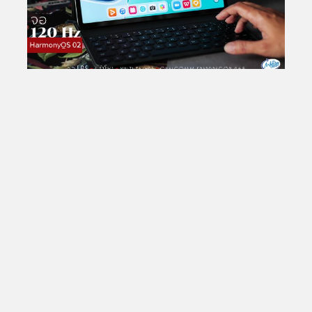
Total Views:
25,785,837