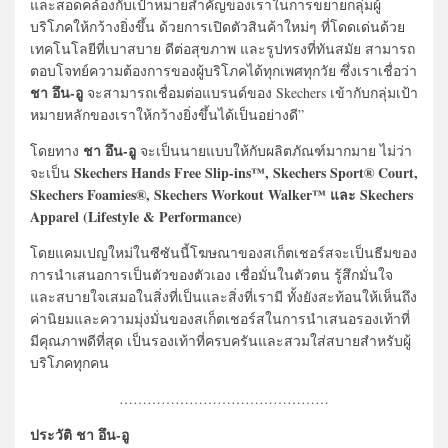
และสอดคล้องกับเป้าหมายสำคัญของเราในการขยายกลุ่มผู้
บริโภคให้กว้างยิ่งขึ้น ด้วยการเปิดตัวสินค้าใหม่ๆ ที่โดดเด่นด้วย
เทคโนโลยีที่เบาสบาย ดีต่อสุขภาพ และรูปทรงที่ทันสมัย สามารถ
ตอบโจทย์ความต้องการของผู้บริโภคได้ทุกเพศทุกวัย ซึ่งเราเชื่อว่า
ชา อึน-อู
จะสามารถเชื่อมต่อแบรนด์ของ Skechers เข้ากับกลุ่มเป้า
หมายหลักของเราให้กว้างยิ่งขึ้นได้เป็นอย่างดี”
ชา อึน-อู
โดยทาง
จะเป็นนายแบบให้กับผลิตภัณฑ์มากมาย ไม่ว่า
Skechers Hands Free Slip-ins™, Skechers Sport® Court,
จะเป็น
Skechers Foamies®, Skechers Workout Walker™ และ Skechers
Apparel (Lifestyle & Performance)
โดยแคมเปญใหม่ในซีซันนี้โฆษณาของสเก็ตเชอร์สจะเป็นธีมของ
การนำเสนอการเป็นตัวของตัวเอง เชื่อมั่นในตัวตน รู้สึกมั่นใจ
และสบายใจเสมอในสิ่งที่เป็นและสิ่งที่เรามี ทั้งยังสะท้อนให้เห็นถึง
ค่านิยมและความมุ่งมั่นของสเก็ตเชอร์สในการนำเสนอรองเท้าที่
มีคุณภาพดีที่สุด เป็นรองเท้าที่ครบครันและสวมใส่สบายสำหรับผู้
บริโภคทุกคน
………………………………………
ประวัติ ชา อึน-อู