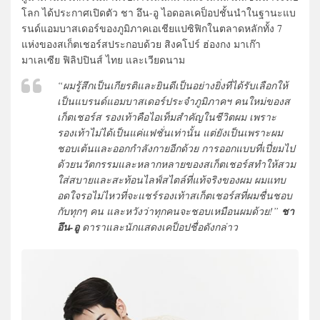
โลก ได้ประกาศเปิดตัว ชา อึน-อู ไอดอลเคป็อปชั้นนำในฐานะแบ
รนด์แอมบาสเดอร์ของภูมิภาคเอเชียแปซิฟิกในตลาดหลักทั้ง 7
แห่งของสเก็ตเชอร์สประกอบด้วย สิงคโปร์ ฮ่องกง มาเก๊า
มาเลเซีย ฟิลิปปินส์ ไทย และเวียดนาม
“ผมรู้สึกเป็นเกียรติและยินดีเป็นอย่างยิ่งที่ได้รับเลือกให้
เป็นแบรนด์แอมบาสเดอร์ประจำภูมิภาคฯ คนใหม่ของส
เก็ตเชอร์ส รองเท้าคือไอเท็มสำคัญในชีวิตผม เพราะ
รองเท้าไม่ได้เป็นแค่แฟชั่นเท่านั้น แต่ยังเป็นเพราะผม
ชอบเต้นและออกกำลังกายอีกด้วย การออกแบบที่เปี่ยมไป
ด้วยนวัตกรรมและหลากหลายของสเก็ตเชอร์สทำให้สวม
ใส่สบายและสะท้อนไลฟ์สไตล์ที่แท้จริงของผม ผมแทบ
อดใจรอไม่ไหวที่จะแชร์รองเท้าสเก็ตเชอร์สที่ผมชื่นชอบ
กับทุกๆ คน และหวังว่าทุกคนจะชอบเหมือนผมด้วย!”
ชา
อึน-อู
ดาราและนักแสดงเคป็อปชื่อดังกล่าว