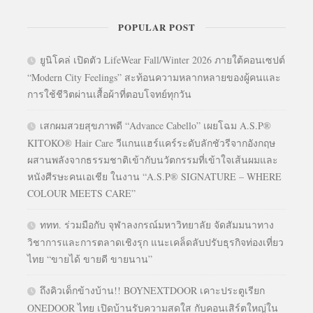
POPULAR POST
ยูนิโคล่ เปิดตัว LifeWear Fall/Winter 2026 ภายใต้คอนเซปต์
“Modern City Feelings” สะท้อนความหลากหลายของผู้คนและ
การใช้ชีวิตผ่านเสื้อผ้าที่ตอบโจทย์ทุกวัน
เสกผมสวยสุขภาพดี “Advance Cabello” เผยโฉม A.S.P®
KITOKO® Hair Care วีแกนแฮร์แคร์ระดับลักชัวรีจากอังกฤษ
ผสานพลังจากธรรมชาติเข้ากับนวัตกรรมที่เข้าใจเส้นผมและ
หนังศีรษะคนเอเชีย ในงาน “A.S.P® SIGNATURE – WHERE
COLOUR MEETS CARE”
ททท. ร่วมมือกับ จุฬาลงกรณ์มหาวิทยาลัย จัดสัมมนาทาง
วิชาการและการตลาดเชิงรุก แนะเคล็ดลับปรับธุรกิจท่องเที่ยว
ไทย “ขายได้ ขายดี ขายนาน”
ถึงคิวเด็กข้างบ้าน!! BOYNEXTDOOR เคาะประตูเรียก
ONEDOOR ไทย เปิดบ้านรับความสดใส กับคอนเสิร์ตใหญ่ใน