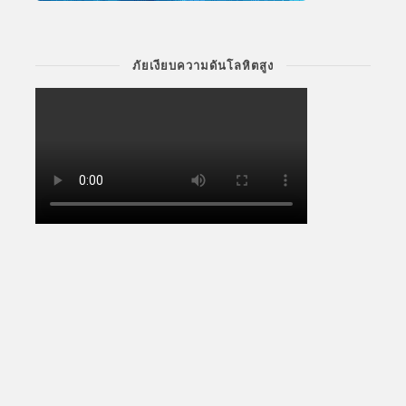
ภัยเงียบความดันโลหิตสูง