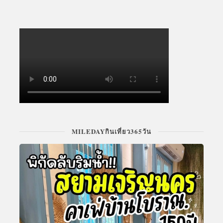
MILEDAYกินเที่ยว365วัน