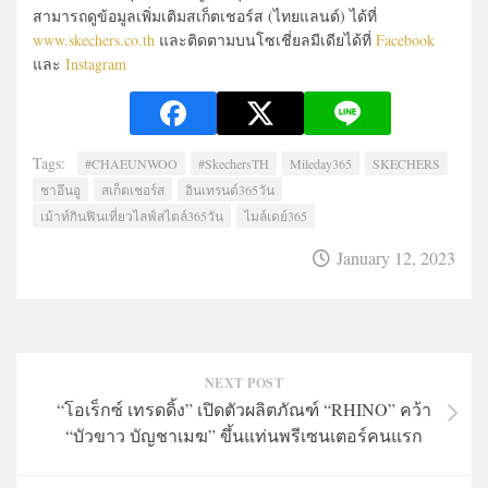
สามารถดูข้อมูลเพิ่มเติมสเก็ตเชอร์ส (ไทยแลนด์) ได้ที่
www.skechers.co.th
และติดตามบนโซเชี่ยลมีเดียได้ที่
Facebook
และ
Instagram
Tags:
#CHAEUNWOO
#SkechersTH
Mileday365
SKECHERS
ชาอึนอู
สเก็ตเชอร์ส
อินเทรนด์365วัน
เม้าท์กินฟินเที่ยวไลฟ์สไตล์365วัน
ไมล์เดย์365
January 12, 2023
NEXT POST
“โอเร็กซ์ เทรดดิ้ง” เปิดตัวผลิตภัณฑ์ “RHINO” คว้า
“บัวขาว บัญชาเมฆ” ขึ้นแท่นพรีเซนเตอร์คนแรก