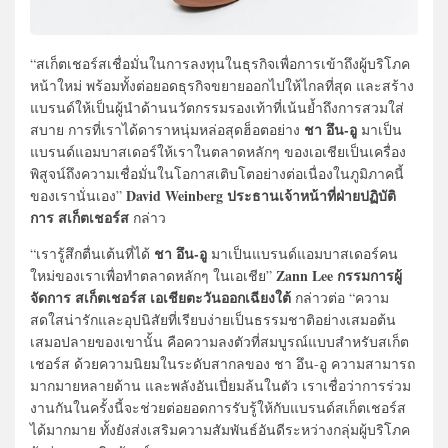
“สเก็ตเชอร์สเชื่อมั่นในการลงทุนในธุรกิจเพื่อการเข้าถึงผู้บริโภค
หน้าใหม่ พร้อมทั้งต่อยอดธุรกิจขยายออกไปให้ไกลที่สุด และสร้าง
แบรนด์ให้เป็นผู้นำด้านนวัตกรรมรองเท้าที่เน้นย้ำถึงการสวมใส่
ชา อึน-อู
สบาย การที่เราได้ดาราหนุ่มหล่อสุดฮ็อตอย่าง
มาเป็น
แบรนด์แอมบาสเดอร์ให้เราในตลาดหลักๆ ของเอเชียเป็นเครื่อง
พิสูจน์ถึงความเชื่อมั่นในโอกาสเติบโตอย่างต่อเนื่องในภูมิภาคนี้
David Weinberg ประธานเจ้าหน้าที่ฝ่ายปฏิบัติ
ของเรานั่นเอง”
การ สเก็ตเชอร์ส
กล่าว
ชา อึน-อู
“เรารู้สึกตื่นเต้นที่ได้
มาเป็นแบรนด์แอมบาสเดอร์คน
Zann Lee กรรมการผู้
ใหม่ของเราเพื่อทำตลาดหลักๆ ในเอเชีย”
จัดการ สเก็ตเชอร์ส เอเชียตะวันออกเฉียงใต้
กล่าวต่อ “ความ
สดใสน่ารักและอุปนิสัยที่เรียบง่ายเป็นธรรมชาติอย่างเสมอต้น
เสมอปลายของเขานั้น คือความลงตัวที่สมบูรณ์แบบสำหรับสเก็ต
เชอร์ส ด้วยความนิยมในระดับสากลของ ชา อึน-อู ความสามารถ
มากมายหลายด้าน และพลังอันเปี่ยมล้นในตัว เราเชื่อว่าการร่วม
งานกันในครั้งนี้จะช่วยต่อยอดการรับรู้ให้กับแบรนด์สเก็ตเชอร์ส
ได้มากมาย ทั้งยังส่งเสริมความสัมพันธ์อันดีระหว่างกลุ่มผู้บริโภค