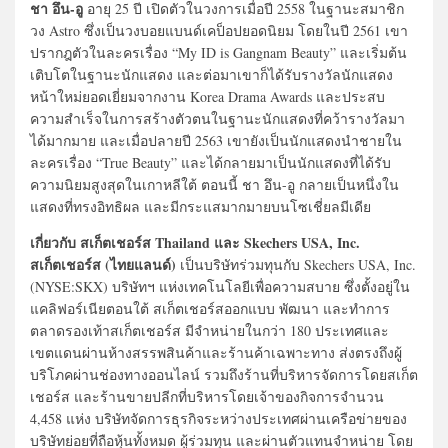
ชา อึน-อู
อายุ 25 ปี เปิดตัวในวงการเมื่อปี 2558 ในฐานะสมาชิก
วง Astro ซึ่งเป็นวงบอยแบนด์เคป็อปยอดนิยม โดยในปี 2561 เขา
ปรากฎตัวในละครเรื่อง “My ID is Gangnam Beauty” และเริ่มต้น
เติบโตในฐานะนักแสดง และต่อมาเขาก็ได้รับรางวัลนักแสดง
หน้าใหม่ยอดเยี่ยมจากงาน Korea Drama Awards และประสบ
ความสำเร็จในการสร้างตัวตนในฐานะนักแสดงที่คว้ารางวัลมา
ได้มากมาย และเมื่อปลายปี 2563 เขายังเป็นนักแสดงนำชายใน
ละครเรื่อง “True Beauty” และได้กลายมาเป็นนักแสดงที่ได้รับ
ความนิยมสูงสุดในเกาหลีใต้ ตอนนี้ ชา อึน-อู กลายเป็นหนึ่งใน
แสดงที่ทรงอิทธิผล และมีกระแสมากมายบนโซเชี่ยลมีเดีย
เกี่ยวกับ สเก็ตเชอร์ส Thailand และ Skechers USA, Inc.
สเก็ตเชอร์ส (ไทยแลนด์)
เป็นบริษัทร่วมทุนกับ Skechers USA, Inc.
(NYSE:SKX) บริษัทฯ แห่งเทคโนโลยีเพื่อความสบาย ซึ่งตั้งอยู่ใน
แคลิฟอร์เนียตอนใต้ สเก็ตเชอร์สออกแบบ พัฒนา และทำการ
ตลาดรองเท้าสเก็ตเชอร์ส มีจำหน่ายในกว่า 180 ประเทศและ
เขตแดนผ่านห้างสรรพสินค้าและร้านค้าเฉพาะทาง ส่งตรงถึงผู้
บริโภคผ่านช่องทางออนไลน์ รวมถึงร้านที่บริหารจัดการโดยสเก็ต
เชอร์ส และร้านขายปลีกที่บริหารโดยเจ้าของกิจการจำนวน
4,458 แห่ง บริษัทจัดการธุรกิจระหว่างประเทศผ่านเครือข่ายของ
บริษัทย่อยที่ถือหุ้นทั้งหมด ผู้ร่วมทุน และผ่านตัวแทนจำหน่าย โดย