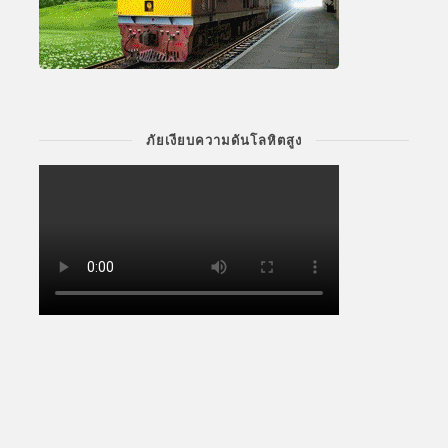
ภัยเงียบความดันโลหิตสูง