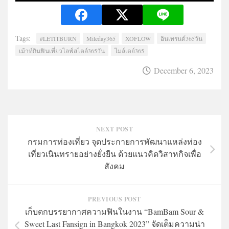
Tags:
#LETITBURN
Mileday365
XOFLOW
อินเทรนด์365วัน
เม้าท์กินฟินเที่ยวไลฟ์สไตล์365วัน
ไมล์เดย์365
December 6, 2023
NEXT POST
กรมการท่องเที่ยว จุดประกายการพัฒนาแหล่งท่อง
เที่ยวเนินทรายอย่างยั่งยืน ด้วยแนวคิดวิสาหกิจเพื่อ
สังคม
PREVIOUS POST
เก็บตกบรรยากาศความฟินในงาน “BamBam Sour &
Sweet Last Fansign in Bangkok 2023” จัดเต็มความน่า