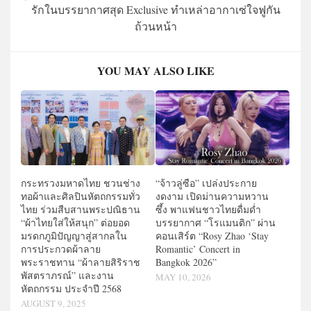
รักในบรรยากาศสุด Exclusive ทำเหล่าอากาเซ่ใจฟูกัน
ถ้วนหน้า
YOU MAY ALSO LIKE
กระทรวงมหาดไทย ชวนช่าง
“จ้าวลู่ซือ” เปล่งประกาย
ทอผ้าและศิลปินหัตถกรรมทั่ว
งดงาม เปิดม่านความหวาน
ไทย ร่วมสืบสานพระปณิธาน
ซึ้ง พาแฟนชาวไทยดื่มด่ำ
“ผ้าไทยใส่ให้สนุก” ต่อยอด
บรรยากาศ “โรแมนติก” ผ่าน
มรดกภูมิปัญญาสู่สากลใน
คอนเสิร์ต “Rosy Zhao ‘Stay
การประกวดผ้าลาย
Romantic’ Concert in
พระราชทาน “ผ้าลายสิริราช
Bangkok 2026”
พัสตราภรณ์” และงาน
MAY 10, 2026
หัตถกรรม ประจำปี 2568
AUGUST 9, 2025