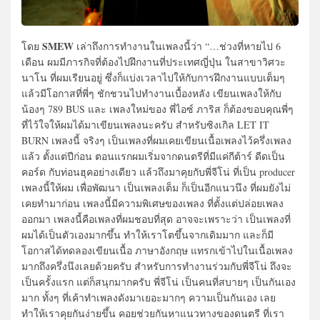
SMEW
โดย
เล่าถึงการทำงานในเพลงนี้ว่า “…ช่วงที่หายไป 6
เดือน ผมมีภารกิจที่ต้องไปฝึกงานที่ประเทศญี่ปุ่น ในสาขาวิศวะ
นาโน ที่ผมเรียนอยู่ ซึ่งก็แบ่งเวลาไปให้กับการฝึกงานแบบเต็มๆ
แล้วมีโอกาสที่พี่ๆ ชักชวนไปทำงานเบื้องหลัง เขียนเพลงให้กับ
น้องๆ 789 BUS และ เพลงใหม่ของ พี่ไอซ์ ภาริส ก็ต้องขอบคุณพี่ๆ
ที่ไว้ใจให้ผมได้มาเขียนเพลงนะครับ สำหรับซิงเกิล LET IT
BURN เพลงนี้ จริงๆ เป็นเพลงที่ผมเคยเขียนเนื้อเพลงไว้ครึ่งเพลง
แล้ว ตั้งแต่ปีก่อน ตอนแรกผมเริ่มจากดนตรีที่มีแค่กีต้าร์ ดีดเป็น
คอร์ด กับท่อนฮุคอย่างเดียว แล้วถึงมาคุยกับพี่จีโน่ ที่เป็น producer
เพลงนี้ให้ผม เพื่อพัฒนา เป็นเพลงเต็ม ก็เป็นอีกแนวนึง ที่ผมยังไม่
เคยทำมาก่อน เพลงนี้มีความพิเศษของเพลง ที่ตั้งแต่ปล่อยเพลง
ออกมา เพลงนี้คือเพลงที่ผมชอบที่สุด อาจจะเพราะว่า เป็นเพลงที่
ผมได้เป็นตัวเองมากขึ้น ทำให้เราโตขึ้นจากเดิมมาก และก็มี
โอกาสได้ทดลองเขียนเนื้อ ภาษาอังกฤษ แทรกเข้าไปในเนื้อเพลง
มากถึงครึ่งนึงเลยด้วยครับ สำหรับการทำงานร่วมกับพี่จีโน่ ถึงจะ
เป็นครั้งแรก แต่ก็สนุกมากครับ พี่จีโน่ เป็นคนที่สบายๆ เป็นกันเอง
มาก ทั้งๆ ที่เค้าทำเพลงดังมาเยอะมากๆ ความเป็นกันเอง เลย
ทำให้เราคุยกันง่ายขึ้น คอยช่วยกันหาแนวทางของดนตรี ที่เรา