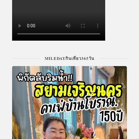
MILEDAYกินเที่ยว365วัน