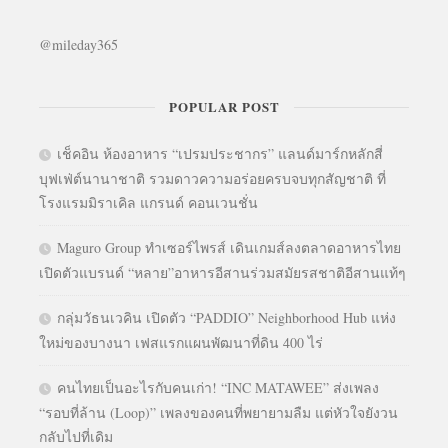
@mileday365
POPULAR POST
เช็คอิน ห้องอาหาร “เปรมประชากร” แลนด์มาร์กหลักสี่
บุฟเฟ่ต์นานาชาติ รวมดาวความอร่อยครบจบทุกสัญชาติ ที่
โรงแรมมิราเคิล แกรนด์ คอนเวนชั่น
Maguro Group ทำเซอร์ไพรส์ เดินเกมส์ลงตลาดอาหารไทย
เปิดตัวแบรนด์ “หลาย”อาหารอีสานร่วมสมัยรสชาติอีสานแท้ๆ
กลุ่มวัธนเวคิน เปิดตัว “PADDIO” Neighborhood Hub แห่ง
ใหม่ของบางนา เฟสแรกแผนพัฒนาที่ดิน 400 ไร่
คนไทยเป็นอะไรกับคนเก่า! “INC MATAWEE” ส่งเพลง
“รอบที่ล้าน (Loop)” เพลงของคนที่พยายามลืม แต่หัวใจยังวน
กลับไปที่เดิม