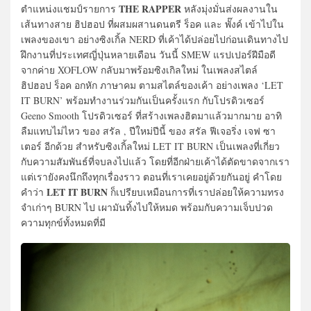
THE RAPPER
ตำแหน่งแชมป์รายการ
หลังมุ่งมั่นส่งผลงานใน
เส้นทางสาย ฮิปฮอป ที่ผสมผสานดนตรี ร็อค และ พั๊งค์ เข้าไปใน
เพลงของเขา อย่างซิงเกิ้ล NERD ที่เค้าได้ปล่อยไปก่อนเดินทางไป
ฝึกงานที่ประเทศญี่ปุ่นหลายเดือน วันนี้ SMEW แรปเปอร์ฝีมือดี
จากค่าย XOFLOW กลับมาพร้อมซิงเกิลใหม่ ในเพลงสไตล์
ฮิปฮอป ร็อค อกหัก ภาษาคม ตามสไตล์ของเค้า อย่างเพลง ‘LET
IT BURN’ พร้อมทำงานร่วมกันเป็นครั้งแรก กับโปรดิวเซอร์
Geeno Smooth โปรดิวเซอร์ ที่สร้างเพลงฮิตมาแล้วมากมาย อาทิ
ลืมแทบไม่ไหว ของ สรัล , ปีใหม่ปีนี้ ของ สรัล ฟีเจอริ่ง เจฟ ซา
เตอร์ อีกด้วย สำหรับซิงเกิ้ลใหม่ LET IT BURN เป็นเพลงที่เกี่ยว
กับความสัมพันธ์ที่จบลงไปแล้ว โดยที่อีกฝ่ายเค้าได้ตัดขาดจากเรา
แต่เรายังคงนึกถึงทุกเรื่องราว ตอนที่เราเคยอยู่ด้วยกันอยู่ คำโดย
LET IT BURN
คำว่า
ก็เปรียบเหมือนการที่เราปล่อยให้ความทรง
จำเก่าๆ BURN ไป เผามันทิ้งไปให้หมด พร้อมกับความเจ็บปวด
ความทุกข์ทั้งหมดที่มี