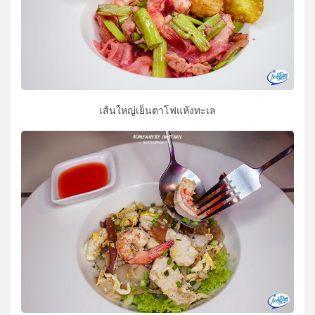
เส้นใหญ่เย็นตาโฟแห้งทะเล