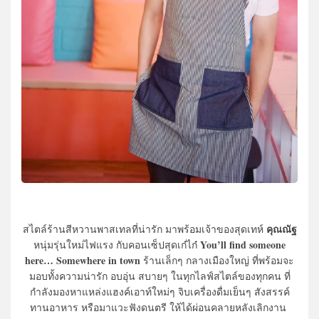
คุณณัฐ
สไตล์ร้านสีหวานพาสเทลที่น่ารัก มาพร้อมเจ้าของสุดเทห์
You’ll find someone
หนุ่มรุ่นใหม่ไฟแรง กับคอนเซ็ปสุดเก๋ไก๋
here… Somewhere in town
ร้านเล็กๆ กลางเมืองใหญ่ ที่พร้อมจะ
มอบทั้งความน่ารัก อบอุ่น สบายๆ ในทุกไลฟ์สไตล์ของทุกคน ที่
กำลังมองหาแหล่งแฮงค์เอาท์ใหม่ๆ จิบเครื่องดื่มเย็นๆ สังสรรค์
ทานอาหาร หรือมาแวะฟังดนตรี ให้ได้ผ่อนคลายหลังเลิกงาน