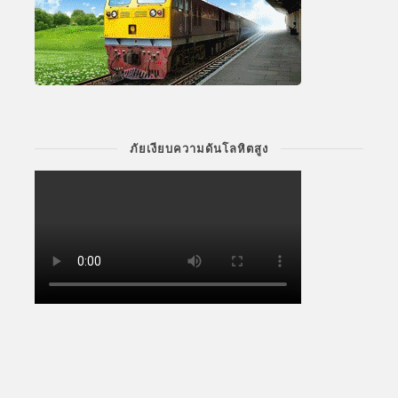
ภัยเงียบความดันโลหิตสูง