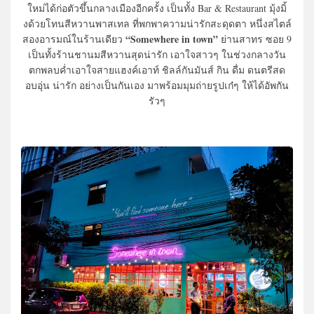
ใหม่ได้ก่อตัวขึ้นกลางเมืองอีกครั้ง เป็นทั้ง Bar & Restaurant มุ้งมิ้
งด้วยโทนสีหวานพาสเทล ที่พกพาความน่ารักสะดุดตา หนึ่งสไตล์
“Somewhere in town”
สองอารมณ์ในร้านเดียว
ย่านสาทร ซอย 9
เป็นทั้งร้านชานมสีหวานสุดน่ารัก เอาใจสาวๆ ในช่วงกลางวัน
ตกพลบค่ำเอาใจสายแฮงค์เอาท์ ชิลล์กันมันส์ กิน ดื่ม ดนตรีสด
อบอุ่น น่ารัก อย่างเป็นกันเอง มาพร้อมมุมถ่ายรูปเก๋ๆ ให้ได้อัพกัน
รัวๆ