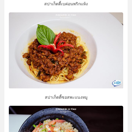
สปาเก็ตตี้เบค่อนพริกแห้ง
สปาเก็ตตี้ซอสพะแนงหมู