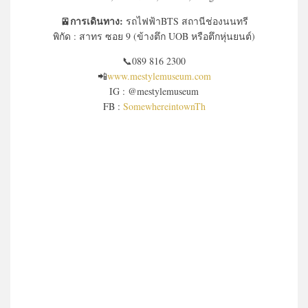
การเดินทาง:
🚈
รถไฟฟ้าBTS สถานีช่องนนทรี
พิกัด : สาทร ซอย 9 (ข้างตึก UOB หรือตึกหุ่นยนต์)
📞089 816 2300
📲
www.mestylemuseum.com
IG : @mestylemuseum
FB :
SomewhereintownTh