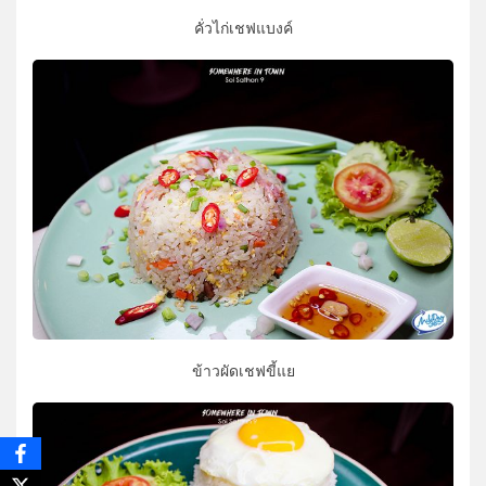
คั่วไก่เชฟแบงค์
ข้าวผัดเชฟขี้แย