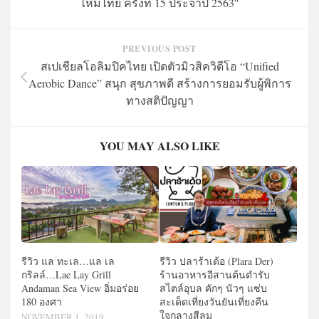
ไหมไทย ครั้งที่ 15 ประจำปี 2563″
PREVIOUS POST
สเปเชียลโอลิมปิคไทย เปิดตัวมิวสิควิดีโอ “Unified
Aerobic Dance” สนุก สุขภาพดี สร้างการยอมรับผู้พิการ
ทางสติปัญญา
YOU MAY ALSO LIKE
รีวิว แล ทะเล…แล เล
รีวิว ปลาร้าเด้อ (Plara Der)
กริลล์…Lae Lay Grill
ร้านอาหารอีสานต้นตำรับ
Andaman Sea View อิ่มอร่อย
สไตล์อุบล คักๆ นัวๆ แซ่บ
180 องศา
สะเด็ดเที่ยงวันยันเที่ยงคืน
ใจกลางสีลม
NOVEMBER 1, 2019