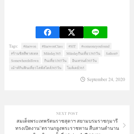
Tags:
#itaewon
#ItaewonClass
#SIT
#someoneyoufound
#ร้านชิลสีพาสเทล
Mileday365
Miledayกินเที่ยว365วัน
Sathon9
SomewhereInTown
กินเที่ยว365วัน
อินเทรนด์365วัน
เม้าท์กินฟินเที่ยวไลฟ์สไตล์365วัน
ไมล์เดย์365
September 24, 2020
NEXT POST
สมเด็จพระเทพรัตนราชสุดาฯ สยามบรมราชกุมารี
ทรงเปิดงาน”ตรานกยูงพระราชทาน สืบสานตำนาน