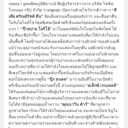
กฤษณา อุดมพิทยภูมิพิจารณ์ ทีมผู้บริหารสาวจาก บริษัท โซซิส
“ลี
โกลบอล กรุ๊ป จำกัด ร่วมพูดคุย เปิดงานด้วยโชว์จากดิว่าสาว
เดีย ศรัณย์รัชต์ ดีน”
จัดเต็มครบเครื่องสุดอลังการ และตื่นตาตื่น
ใจกับไฮไลท์โชว์สุดพิเศษเปิดตัวพรีเซ็นเตอร์สุดฮอตบนสลิงครั้ง
“ป๊ายปาย โอริโอ้”
แรก.!!
มาในลุคเท่ห์มั่นใจในทุกไลฟ์สไตล์ ได้
รับเสียงเชียร์กรี๊ด!! โดนใจจากเหล่าแฟนคลับที่มาให้กำลังใจแน่น
เต็มพื้นที่ โดยป๊ายปายได้เผยเคล็ดลับการบำรุงผิวหน้าของตัวเองที่
แม้ว่าจะลุยงานหนักและรับงานแสดงในทุกคืน แต่ผิวหน้ากลับดู
ชุ่มชื่นอ่อนเยาว์อยู่เสมอ โดยบรรยากาศในงานอบอวลไปด้วยรอย
ยิ้มและความสุขของแขกผู้ร่วมงานและแฟนคลับรวมถึงคุณแม่
ของป๊ายปายที่มาร่วมให้กำลังใจมอบช่อดอกไม้ให้ลูกสุดที่รัก และ
ที่เซอร์ไพรส์ทำเอาแฟนคลับกรี๊ดสนั่นลั่นลานกิจกิรรมเมื่อมีช่อ
“นุ๊ก ธนดล”
ดอกไม้ส่งตรงจากคู่จิ้น
มาร่วมยินดีในงานเปิดตัว
“อเล็กซ์ เรนเดลล์”
พรีเซ็นเตอร์ของป๊ายปายครั้งนี้ ส่วนหนุ่มหล่อ
ได้รับมอบช่อดอกไม้จากทีมผู้บริหารร่วมแสดงความยินดีในโอกาส
พิเศษว่าที่เจ้าบ่าวป้ายแดงคนต่อไปของวงการบันเทิง และที่ขาด
“คุณนาวิน ต้าร์”
ไม่ได้สามีสุดหล่อคุณน้ำหวาน
ที่พาลูกสาว
ลูกชายวัยน่ารักมาให้กำลังใจคุณแม่คนสวย จนกลายเป็นขวัญใจ
สื่อมวลชนในค่ำคืน นอกจากนี้ยังร่วมด้วยแขกผู้มีเกียรติในแวดวง
ความสวยความงามร่วมแสดงความยินดี และช่วงท้ายฟังบทเพลง