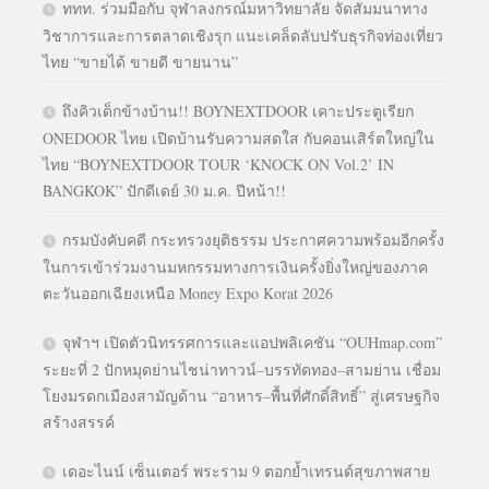
ททท. ร่วมมือกับ จุฬาลงกรณ์มหาวิทยาลัย จัดสัมมนาทาง
วิชาการและการตลาดเชิงรุก แนะเคล็ดลับปรับธุรกิจท่องเที่ยว
ไทย “ขายได้ ขายดี ขายนาน”
ถึงคิวเด็กข้างบ้าน!! BOYNEXTDOOR เคาะประตูเรียก
ONEDOOR ไทย เปิดบ้านรับความสดใส กับคอนเสิร์ตใหญ่ใน
ไทย “BOYNEXTDOOR TOUR ‘KNOCK ON Vol.2’ IN
BANGKOK” ปักดีเดย์ 30 ม.ค. ปีหน้า!!
กรมบังคับคดี กระทรวงยุติธรรม ประกาศความพร้อมอีกครั้ง
ในการเข้าร่วมงานมหกรรมทางการเงินครั้งยิ่งใหญ่ของภาค
ตะวันออกเฉียงเหนือ Money Expo Korat 2026
จุฬาฯ เปิดตัวนิทรรศการและแอปพลิเคชัน “OUHmap.com”
ระยะที่ 2 ปักหมุดย่านไชน่าทาวน์–บรรทัดทอง–สามย่าน เชื่อม
โยงมรดกเมืองสามัญด้าน “อาหาร–พื้นที่ศักดิ์สิทธิ์” สู่เศรษฐกิจ
สร้างสรรค์
เดอะไนน์ เซ็นเตอร์ พระราม 9 ตอกย้ำเทรนด์สุขภาพสาย