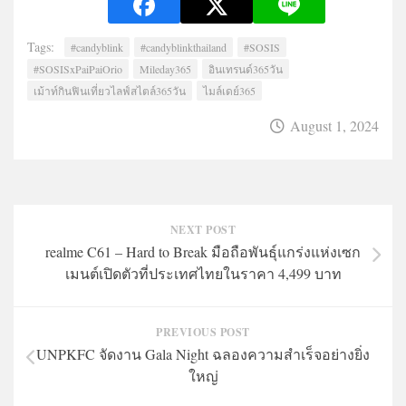
Tags:
#candyblink
#candyblinkthailand
#SOSIS
#SOSISxPaiPaiOrio
Mileday365
อินเทรนด์365วัน
เม้าท์กินฟินเที่ยวไลฟ์สไตล์365วัน
ไมล์เดย์365
August 1, 2024
NEXT POST
realme C61 – Hard to Break มือถือพันธุ์แกร่งแห่งเซก
เมนต์เปิดตัวที่ประเทศไทยในราคา 4,499 บาท
PREVIOUS POST
UNPKFC จัดงาน Gala Night ฉลองความสำเร็จอย่างยิ่ง
ใหญ่