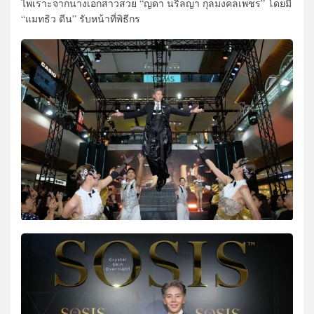
ไพเราะจากนางเอกสาวสวย “ญดา นริลญา กุลมงคลเพชร” โดยมี
“แมทธิว ดีน” รับหน้าที่พิธีกร