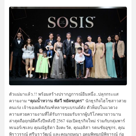
ตัวแม่มาแล้ว.!! พร้อมสร้างปรากฎการณ์ยืนหนึ่ง..ปลุกกระแส
“คุณน้ำหวาน พัสวี พยัคฆบุตร”
ความงาม
นักธุรกิจไฮโซสาวสวย
คนเก่ง เจ้าของผลิตภัณฑ์หลายๆแบรนด์ดัง ตัวท็อปในแวดวง
ความสวยความงามที่ได้รับการยอมรับจากผู้บริโภคมายาวนาน
ล่าสุดถือฤกษ์ดีครึ่งปีหลังปี 2567 จ่อเปิดธุรกิจใหม่ ร่วมกับกลุ่มพาร์
ทเนอร์เซเลบ คุณณัฐธิดา อิงคะวัต, คุณอลิสา รตนชัยอุชุกร, คุณ
พิราวรรณ์ ศรีนราวัฒน์ และคุณกฤษณา อุดมพิทยภูมิพิจารณ์ ก่อ