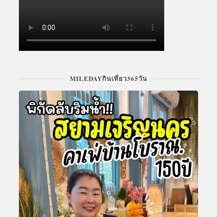
MILEDAYกินเที่ยว365วัน