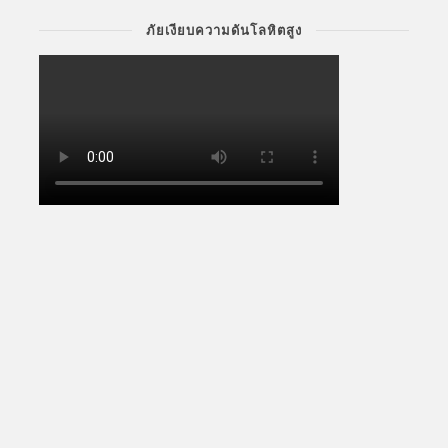
ภัยเงียบความดันโลหิตสูง