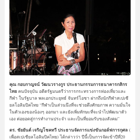
คุณ กอบกาญจน์ วัฒนวรางกูร
ประธานกรรมการธนาคารกสิกร
ไทย
คนปัจจุบัน อดีตรัฐมนตรีว่าการกระทรวงการท่องเที่ยวและ
กีฬา ในรัฐบาล พลเอกประยุทธ์ จันทร์โอชา ฝากถึงนักกีฬาสเปเซี
ยลโอลิมปิคไทย “กีฬาเป็นส่วนนึงที่จะช่วยดึงศักยภาพ ความมั่นใจ
ในตัวเองของน้องๆ ออกมา และยังเพิ่มทักษะที่จะนำไปพัฒนาตัว
เอง ต่อยอดสู่การทำงานประจำ และเป็นที่ยอมรับของสังคม”
ดร. ชัยยันต์ เจริญโชคทวี ประธานจัดการแข่งขันกอล์ฟการกุศล
(
เพื่อสเปเชียลโอลิมปิคไทย) ได้กล่าวว่า ปีนี้เป็นการจัดเข้าปีที่20