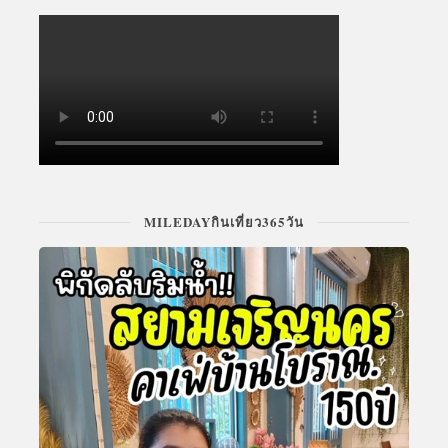
MILEDAYกินเที่ยว365วัน