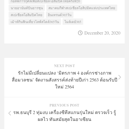
กอล์ฟการกุศลเพื่อสเปเชียลโอลิมปิคไทยครั้งที่20
นายอานันท์ปันยารชุน
สมาคมกีฬาสเปเชียลโอลิปมิคแห่งประเทศไทย
สเปเชียลโอลิมปิคไทย
อินเทรนด์365วัน
เม้าท์กินฟินเที่ยวไลฟ์สไตล์365วัน
ไมล์เดย์365
December 20, 2020
NEXT POST
รักไม่มีเปลี่ยนแปลง ‘มิตรภาพ 4 องค์กรช่างภาพ
สื่อมวลชน’ จัดงานสังสรรค์ส่งท้ายปีเก่า 2563 ต้อนรับปี
ใหม่ 2564
PREVIOUS POST
รพ.ธนบุรี 2 ทุ่มงบ เครื่องซีทีสแกนรุ่นใหม่ ตรวจเร็ว รู้
ผลไว ทันสมัยสุดในอาเซียน