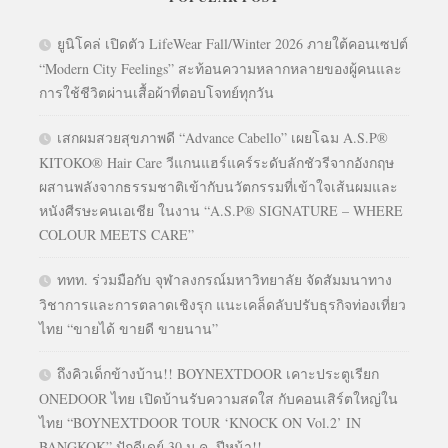
ยูนิโคล่ เปิดตัว LifeWear Fall/Winter 2026 ภายใต้คอนเซปต์
“Modern City Feelings” สะท้อนความหลากหลายของผู้คนและ
การใช้ชีวิตผ่านเสื้อผ้าที่ตอบโจทย์ทุกวัน
เสกผมสวยสุขภาพดี “Advance Cabello” เผยโฉม A.S.P®
KITOKO® Hair Care วีแกนแฮร์แคร์ระดับลักชัวรีจากอังกฤษ
ผสานพลังจากธรรมชาติเข้ากับนวัตกรรมที่เข้าใจเส้นผมและ
หนังศีรษะคนเอเชีย ในงาน “A.S.P® SIGNATURE – WHERE
COLOUR MEETS CARE”
ททท. ร่วมมือกับ จุฬาลงกรณ์มหาวิทยาลัย จัดสัมมนาทาง
วิชาการและการตลาดเชิงรุก แนะเคล็ดลับปรับธุรกิจท่องเที่ยว
ไทย “ขายได้ ขายดี ขายนาน”
ถึงคิวเด็กข้างบ้าน!! BOYNEXTDOOR เคาะประตูเรียก
ONEDOOR ไทย เปิดบ้านรับความสดใส กับคอนเสิร์ตใหญ่ใน
ไทย “BOYNEXTDOOR TOUR ‘KNOCK ON Vol.2’ IN
BANGKOK” ปักดีเดย์ 30 ม.ค. ปีหน้า!!