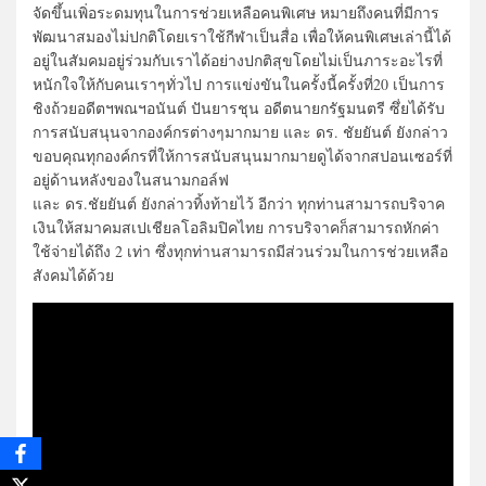
จัดขึ้นเพิ่อระดมทุนในการช่วยเหลือคนพิเศษ หมายถึงคนที่มีการ
พัฒนาสมองไม่ปกติโดยเราใช้กีฬาเป็นสื่อ เพื่อให้คนพิเศษเล่านี้ได้
อยู่ในสัมคมอยู่ร่วมกับเราได้อย่างปกติสุขโดยไม่เป็นภาระอะไรที่
หนักใจให้กับคนเราๆทั่วไป การแข่งขันในครั้งนี้ครั้งที่20 เป็นการ
ชิงถ้วยอดีตฯพณฯอนันต์ ปันยารชุน อดีตนายกรัฐมนตรี ซึ่ยได้รับ
การสนับสนุนจากองค์กรต่างๆมากมาย และ ดร. ชัยยันต์ ยังกล่าว
ขอบคุณทุกองค์กรที่ให้การสนับสนุนมากมายดูได้จากสปอนเซอร์ที่
อยู่ด้านหลังของในสนามกอล์ฟ
และ ดร.ชัยยันต์ ยังกล่าวทิ้งท้ายไว้ อีกว่า ทุกท่านสามารถบริจาค
เงินให้สมาคมสเปเชียลโอลิมปิคไทย การบริจาคก็สามารถหักค่า
ใช้จ่ายได้ถึง 2 เท่า ซึ่งทุกท่านสามารถมีส่วนร่วมในการช่วยเหลือ
สังคมได้ด้วย