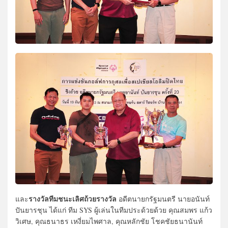
รางวัลทีมชนะเลิศถ้วยรางวัล
และ
อดีตนายกรัฐมนตรี นายอนันท์
ปันยารชุน ได้แก่ ทีม SYS ผู้เล่นในทีมประด้วยด้วย คุณสมพร แก้ว
วิเศษ, คุณธนาธร เหงี่ยมไพศาล, คุณหลักชัย โชคชัยธนานันท์