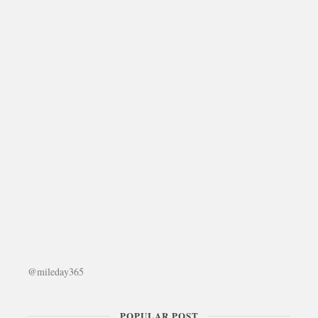
@mileday365
POPULAR POST