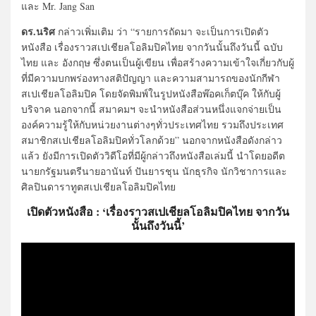
และ Mr. Jang San
ดร.นริศ
กล่าวเพิ่มเติม ว่า “รายการถัดมา จะเป็นการเปิดตัว
หนังสือ เรื่องราวสเปเชียลโอลิมปิคไทย จากวันนั้นถึงวันนี้ ฉบับ
ไทย และ อังกฤษ ซึ่งตนเป็นผู้เขียน เพื่อสร้างความเข้าใจเกี่ยวกับผู้
ที่มีความบกพร่องทางสติปัญญา และความสามารถของนักกีฬา
สเปเชียลโอลิมปิค โดยจัดพิมพ์ในรูปหนังสือพ๊อคเก็ตบุ๊ค ให้กับผู้
บริจาค นอกจากนี้ สมาคมฯ จะนำหนังสือส่วนหนึ่งแจกจ่ายเป็น
องค์ความรู้ให้กับหน่วยงานต่างๆทั่วประเทศไทย รวมถึงประเทศ
สมาชิกสเปเชียลโอลิมปิคทั่วโลกด้วย” นอกจากหนังสือดังกล่าว
แล้ว ยังมีการเปิดตัววิดีโอที่มีผู้กล่าวถึงหนังสือเล่มนี้ นำโดยอดีต
นายกรัฐมนตรีนายอานันท์ ปันยารชุน นักธุรกิจ นักวิชาการและ
ศิลปินดาราทูตสเปเชียลโอลิมปิคไทย
เปิดตัวหนังสือ : ‘เรื่องราวสเปเชียลโอลิมปิคไทย จากวัน
นั้นถึงวันนี้’