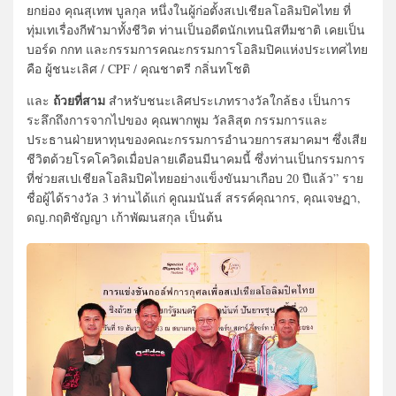
ยกย่อง คุณสุเทพ บูลกุล หนึ่งในผู้ก่อตั้งสเปเชียลโอลิมปิคไทย ที่
ทุ่มเทเรื่องกีฬามาทั้งชีวิต ท่านเป็นอดีตนักเทนนิสทีมชาติ เคยเป็น
บอร์ด กกท และกรรมการคณะกรรมการโอลิมปิคแห่งประเทศไทย
คือ ผู้ชนะเลิศ / CPF / คุณชาตรี กลิ่นทโชติ
ถ้วยที่สาม
และ
สำหรับชนะเลิศประเภทรางวัลใกล้ธง เป็นการ
ระลึกถึงการจากไปของ คุณพากพูม วัลลิสุต กรรมการและ
ประธานฝ่ายหาทุนของคณะกรรมการอำนวยการสมาคมฯ ซึ่งเสีย
ชีวิตด้วยโรคโควิดเมื่อปลายเดือนมีนาคมนี้ ซึ่งท่านเป็นกรรมการ
ที่ช่วยสเปเชียลโอลิมปิคไทยอย่างแข็งขันมาเกือบ 20 ปีแล้ว” ราย
ชื่อผู้ได้รางวัล 3 ท่านได้แก่ คูณมนันส์ สรรค์คุณากร, คุณเจษฏา,
ดญ.กฤติชัญญา เก้าพัฒนสกุล เป็นต้น