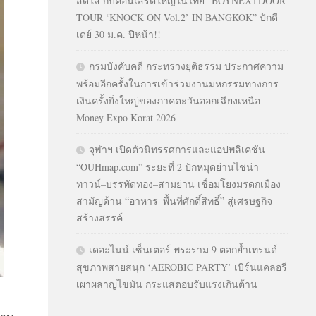
สดใส กับคอนเสิร์ตใหญ่ในไทย “BOYNEXTDOOR
TOUR ‘KNOCK ON Vol.2’ IN BANGKOK” ปักดี
เดย์ 30 ม.ค. ปีหน้า!!
กรมบังคับคดี กระทรวงยุติธรรม ประกาศความ
พร้อมอีกครั้งในการเข้าร่วมงานมหกรรมทางการ
เงินครั้งยิ่งใหญ่ของภาคตะวันออกเฉียงเหนือ
Money Expo Korat 2026
จุฬาฯ เปิดตัวนิทรรศการและแอปพลิเคชัน
“OUHmap.com” ระยะที่ 2 ปักหมุดย่านไชน่า
ทาวน์–บรรทัดทอง–สามย่าน เชื่อมโยงมรดกเมือง
สามัญด้าน “อาหาร–พื้นที่ศักดิ์สิทธิ์” สู่เศรษฐกิจ
สร้างสรรค์
เดอะไนน์ เซ็นเตอร์ พระราม 9 ตอกย้ำเทรนด์
สุขภาพสายสนุก ‘AEROBIC PARTY’ เบิร์นแคลอรี
เผาผลาญไขมัน กระแสตอบรับแรงเกินต้าน