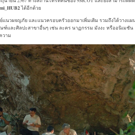
ี่ 2 มิถุนายน 2567 ทางสถานีโทรทัศน์ช่อง 9MCOT และยังสามารถติด
umi_HUB2
ได้อีกด้วย
รีย์แนวผจญภัย และแนวครอบครัวออกมาเพิ่มเติม รวมถึงได้วางแผ
ัณฑ์และศิลปะสาขาอื่นๆ เช่น ละคร นาฏกรรม มังงะ หรืออนิเมชัน
ายความ