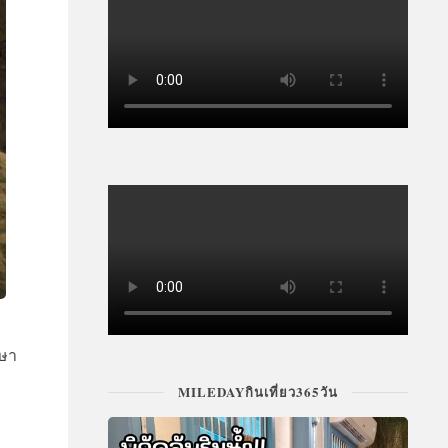
กษา
MILEDAYกินเที่ยว365วัน