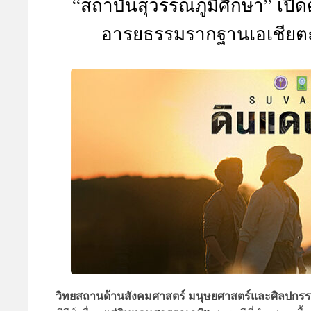
“สถาบันสุวรรณภูมิศึกษา” เปิ
A
อารยธรรมรากฐานเอเชียตะวัน
วิทยสถานด้านสังคมศาสตร์ มนุษยศาสตร์และศิลปกร