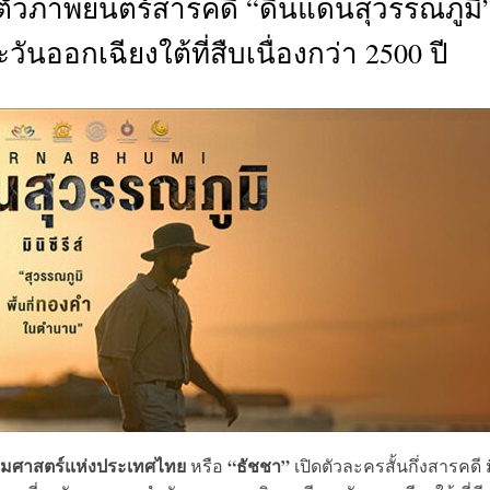
ดตัวภาพยนตร์สารคดี “ดินแดนสุวรรณภูมิ
CTIVITIES
ออกเฉียงใต้ที่สืบเนื่องกว่า 2500 ปี
&
EVENT
DEAL
รมศาสตร์แห่งประเทศไทย
“ธัชชา”
หรือ
เปิดตัวละครสั้นกึ่งสารคดี ม