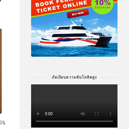
”
ภัยเงียบความดันโลหิตสูง
ินิ