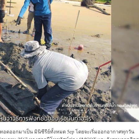
ทอดออกมาเป็น มินิซีรีย์ทั้งหมด 5ep โดยจะเริ่มออกอากาศทุกวัน