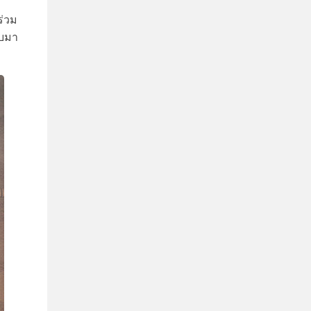
ร่วม
ับมา