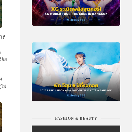
ใต้
ร
า
จัย
ม่
้ไม่
FASHION & BEAUTY