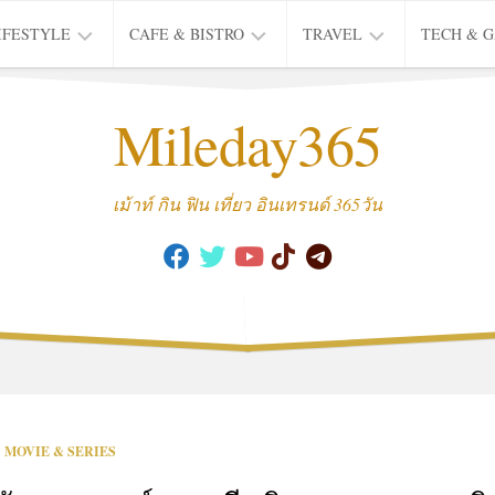
IFESTYLE
CAFE & BISTRO
TRAVEL
TECH & 
IFE
BISTRO
TIEW
Mileday365
HEALTH
THAI
CAFE
HOTEL
INTER
REVIEW
TRIP
เม้าท์ กิน ฟิน เที่ยว อินเทรนด์ 365วัน
MUSIC
&
ARTS
CULTURE
FASHION
&
BEAUTY
MOVIE
MOVIE & SERIES
&
SERIES