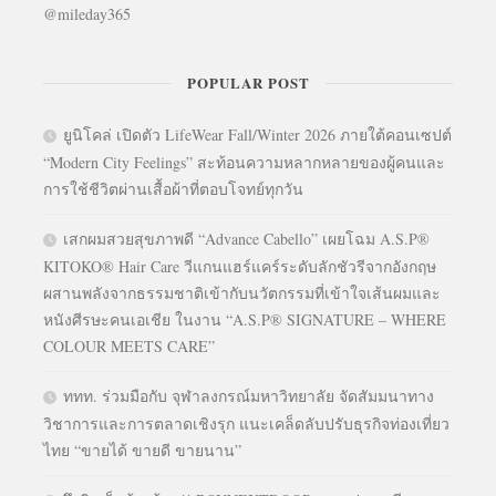
@mileday365
POPULAR POST
ยูนิโคล่ เปิดตัว LifeWear Fall/Winter 2026 ภายใต้คอนเซปต์
“Modern City Feelings” สะท้อนความหลากหลายของผู้คนและ
การใช้ชีวิตผ่านเสื้อผ้าที่ตอบโจทย์ทุกวัน
เสกผมสวยสุขภาพดี “Advance Cabello” เผยโฉม A.S.P®
KITOKO® Hair Care วีแกนแฮร์แคร์ระดับลักชัวรีจากอังกฤษ
ผสานพลังจากธรรมชาติเข้ากับนวัตกรรมที่เข้าใจเส้นผมและ
หนังศีรษะคนเอเชีย ในงาน “A.S.P® SIGNATURE – WHERE
COLOUR MEETS CARE”
ททท. ร่วมมือกับ จุฬาลงกรณ์มหาวิทยาลัย จัดสัมมนาทาง
วิชาการและการตลาดเชิงรุก แนะเคล็ดลับปรับธุรกิจท่องเที่ยว
ไทย “ขายได้ ขายดี ขายนาน”