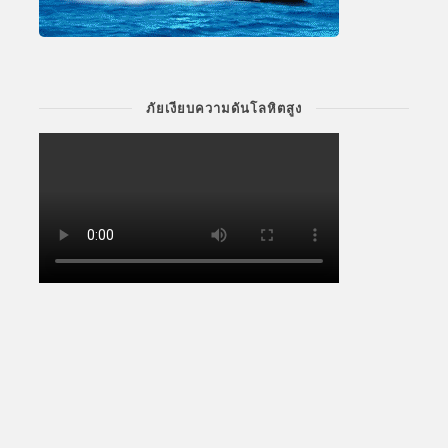
ภัยเงียบความดันโลหิตสูง