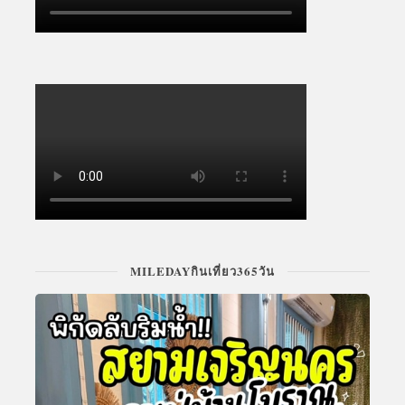
MILEDAYกินเที่ยว365วัน