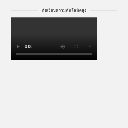
ภัยเงียบความดันโลหิตสูง