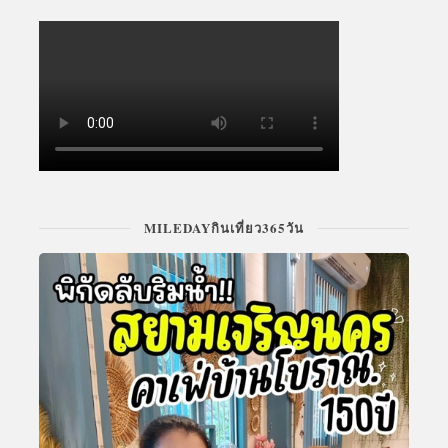
MILEDAYกินเที่ยว365วัน