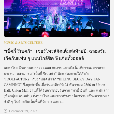
MUSIC & ARTS CULTURE
“เบ็คกี้ รีเบคก้า” เซอร์ไพรส์จัดเต็มส่งท้ายปี! ฉลองวัน
เกิดกับแฟน ๆ แบบใกล้ชิด ฟินกันทั้งฮอลล์
จบลงไปแล้วแบบสมการรอคอย กับงานแฟนมีตติ้งเดี่ยวของสาวสวย
มากความสามารถ “เบ็คกี้ รีเบคก้า” นักแสดงภายใต้สังกัด
“IDOLFACTORY” กับงานสุดน่ารัก “HIKING BECKY DAY FAN
CAMPING” ซึ่งถูกจัดขึ้นเมื่อวันอาทิตย์ที่ 24 ธันวาคม 2566 ณ Union
Hall, Union Mall งานนี้ได้รับการตอบรับจาก “มามี้ ฮันนี่ และ แฟนจ๋า”
(ชื่อกลุ่มแฟนคลับ) ทั้งชาวไทยและชาวต่างชาติมาร่วมสร้างความทรง
จำดี ๆ ไปด้วยกันเต็มพื้นที่จัดการแสดง...
December 29, 2023