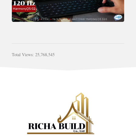
Total Views:
25,768,545