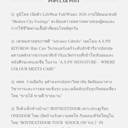
POPULAR POST
ยูนิโคล่ เปิดตัว LifeWear Fall/Winter 2026 ภายใต้คอนเซปต์
“Modern City Feelings” สะท้อนความหลากหลายของผู้คนและ
การใช้ชีวิตผ่านเสื้อผ้าที่ตอบโจทย์ทุกวัน
เสกผมสวยสุขภาพดี “Advance Cabello” เผยโฉม A.S.P®
KITOKO® Hair Care วีแกนแฮร์แคร์ระดับลักชัวรีจากอังกฤษ
ผสานพลังจากธรรมชาติเข้ากับนวัตกรรมที่เข้าใจเส้นผมและ
หนังศีรษะคนเอเชีย ในงาน “A.S.P® SIGNATURE – WHERE
COLOUR MEETS CARE”
ททท. ร่วมมือกับ จุฬาลงกรณ์มหาวิทยาลัย จัดสัมมนาทาง
วิชาการและการตลาดเชิงรุก แนะเคล็ดลับปรับธุรกิจท่องเที่ยว
ไทย “ขายได้ ขายดี ขายนาน”
ถึงคิวเด็กข้างบ้าน!! BOYNEXTDOOR เคาะประตูเรียก
ONEDOOR ไทย เปิดบ้านรับความสดใส กับคอนเสิร์ตใหญ่ใน
ไทย “BOYNEXTDOOR TOUR ‘KNOCK ON Vol.2’ IN