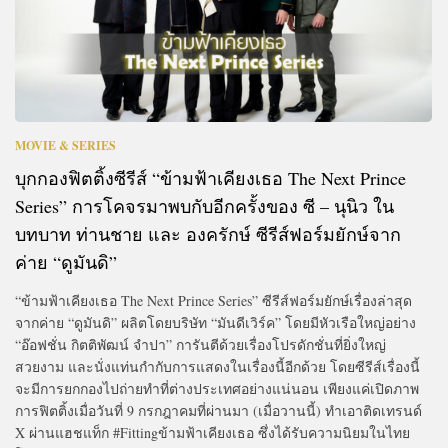
MOVIE & SERIES
บุกกองฟิตติ้งซีรีส์ “ข้ามฟ้าเคียงเธอ The Next Prince
Series” การโคจรมาพบกับอีกครั้งของ ซี – นุนิว ใน
บทบาท ท่านชาย และ องครักษ์ ซีรีส์ฟอร์มยักษ์จาก
ค่าย “ดูมันดิ”
“ข้ามฟ้าเคียงเธอ The Next Prince Series” ซีรีส์ฟอร์มยักษ์เรื่องล่าสุด
จากค่าย “ดูมันดิ” ผลิตโดยบริษัท “มันดีเวิร์ค” โดยมีหัวเรือใหญ่อย่าง
“อ๊อฟชั่น กิตติพัฒน์ จำปา” การันตีด้วยเรื่องโปรดักชั่นที่ยิ่งใหญ่
สวยงาม และนั่งแท่นกำกับการแสดงในเรื่องนี้อีกด้วย โดยซีรีส์เรื่องนี้
จะมีการยกกองไปถ่ายทำที่ต่างประเทศอย่างแน่นอน เพียงแค่เปิดภาพ
การฟิตติ้งเมื่อวันที่ 9 กรกฎาคมที่ผ่านมา (เมื่อวานนี้) ทำเอาติดเทรนด์
X ผ่านแฮชแท็ก #Fittingข้ามฟ้าเคียงเธอ ซึ่งได้รับความนิยมในไทย