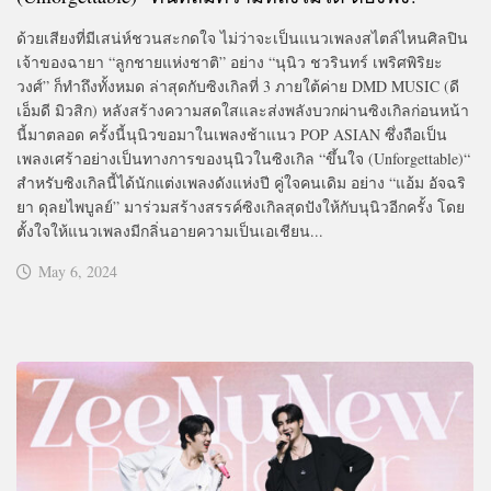
ด้วยเสียงที่มีเสน่ห์ชวนสะกดใจ ไม่ว่าจะเป็นแนวเพลงสไตล์ไหนศิลปิน
เจ้าของฉายา “ลูกชายแห่งชาติ” อย่าง “นุนิว ชวรินทร์ เพริศพิริยะ
วงศ์” ก็ทำถึงทั้งหมด ล่าสุดกับซิงเกิลที่ 3 ภายใต้ค่าย DMD MUSIC (ดี
เอ็มดี มิวสิก) หลังสร้างความสดใสและส่งพลังบวกผ่านซิงเกิลก่อนหน้า
นี้มาตลอด ครั้งนี้นุนิวขอมาในเพลงช้าแนว POP ASIAN ซึ่งถือเป็น
เพลงเศร้าอย่างเป็นทางการของนุนิวในซิงเกิล “ขึ้นใจ (Unforgettable)“
สำหรับซิงเกิลนี้ได้นักแต่งเพลงดังแห่งปี คู่ใจคนเดิม อย่าง “แอ้ม อัจฉริ
ยา ดุลยไพบูลย์” มาร่วมสร้างสรรค์ซิงเกิลสุดปังให้กับนุนิวอีกครั้ง โดย
ตั้งใจให้แนวเพลงมีกลิ่นอายความเป็นเอเชียน...
May 6, 2024