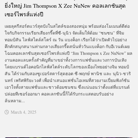
ยิ่งใหญ่ Jim Thompson X Zee NuNew คอลเลกชันสุด
เซอร์ไพรส์แห่งปี
เผยลุครีสอร์ตแวร์สุดปังในสไตล์ของสองหนุ่ม พร้อมส่องโมเมนต์ดีต่อ
ใจกับกิจกรรมเรียกเสียงกรี๊ดที่ซี-นุนิว จัดเต็มให้ด้อม “ซนซน” ที่จิม
ทอมป์สัน ไลฟ์สไตล์สโตร์ ณ วัน แบงค็อก เรียกได้ว่าเปิดตัวไปอย่าง
คึกคักสนุกสนานท่ามกลางเสียงกรี๊ดสนั่นทั่ววันแบงค็อก กับอีเวนต์เผย
โฉมคอลเลกชันสุดเซอร์ไพรส์แห่งปี “Jim Thompson x Zee NuNew” ผล
งานคอลแลบครั้งสำคัญที่มาเขย่าทั้งวงการแฟชั่นและวงการบันเทิง
โดยแบรนด์ไอคอนิกไลฟ์สไตล์ระดับโลกของเมืองไทยอย่างจิม ทอมป์
สัน ได้ร่วมกับสองซูเปอร์สตาร์สุดฮอต ซี-พฤกษ์ พานิช และ นุนิว-ชวริ
นทร์ เพริศพิริยะวงศ์ เพื่อนำเสนอแฟชั่นไอเทมที่สวยงามเปี่ยมฟังก์ชัน
เอาใจทั้งสายแฟชั่นและชาวด้อมซนซน ซึ่งแน่นอนว่าตั้งแต่ที่แบรนด์
ปล่อยทีเซอร์ออกมา คอลเลกชันนี้ก็ได้รับกระแสตอบรับอย่าง
ล้นหลาม...
March 4, 2025