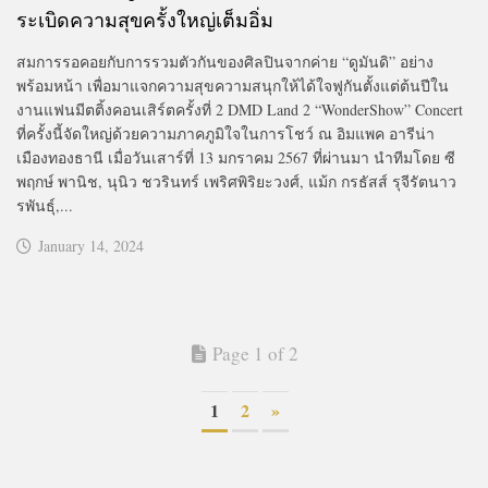
ระเบิดความสุขครั้งใหญ่เต็มอิ่ม
สมการรอคอยกับการรวมตัวกันของศิลปินจากค่าย “ดูมันดิ” อย่าง
พร้อมหน้า เพื่อมาแจกความสุขความสนุกให้ได้ใจฟูกันตั้งแต่ต้นปีใน
งานแฟนมีตติ้งคอนเสิร์ตครั้งที่ 2 DMD Land 2 “WonderShow” Concert
ที่ครั้งนี้จัดใหญ่ด้วยความภาคภูมิใจในการโชว์ ณ อิมแพค อารีน่า
เมืองทองธานี เมื่อวันเสาร์ที่ 13 มกราคม 2567 ที่ผ่านมา นำทีมโดย ซี
พฤกษ์ พานิช, นุนิว ชวรินทร์ เพริศพิริยะวงศ์, แม้ก กรธัสส์ รุจีรัตนาว
รพันธุ์,...
January 14, 2024
Page 1 of 2
1
2
»