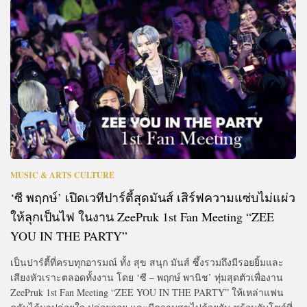
MUSIC & ARTS CULTURE
‘ซี พฤกษ์’ เปิดเวทีปาร์ตี้สุดมันส์ เสิร์ฟความแซ่บไม่แผ่ว
ให้ลุกเป็นไฟ ในงาน ZeePruk 1st Fan Meeting “ZEE
YOU IN THE PARTY”
เป็นปาร์ตี้ที่ครบทุกอารมณ์ ทั้ง สุข สนุก มันส์ ซึ้งรวมถึงมีรอยยิ้มและ
เสียงหัวเราะตลอดทั้งงาน โดย ‘ซี – พฤกษ์ พานิช’ ทุ่มสุดตัวเพื่องาน
ZeePruk 1st Fan Meeting “ZEE YOU IN THE PARTY” ให้เหล่าแฟน