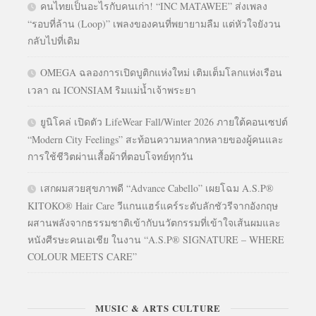
คนไทยเป็นอะไรกับคนเก่า! “INC MATAWEE” ส่งเพลง
“รอบที่ล้าน (Loop)” เพลงของคนที่พยายามลืม แต่หัวใจยังวน
กลับไปที่เดิม
OMEGA ฉลองการเปิดบูติกแห่งใหม่ เติมเต็มโลกแห่งเรือน
เวลา ณ ICONSIAM ริมแม่น้ำเจ้าพระยา
ยูนิโคล่ เปิดตัว LifeWear Fall/Winter 2026 ภายใต้คอนเซปต์
“Modern City Feelings” สะท้อนความหลากหลายของผู้คนและ
การใช้ชีวิตผ่านเสื้อผ้าที่ตอบโจทย์ทุกวัน
เสกผมสวยสุขภาพดี “Advance Cabello” เผยโฉม A.S.P®
KITOKO® Hair Care วีแกนแฮร์แคร์ระดับลักชัวรีจากอังกฤษ
ผสานพลังจากธรรมชาติเข้ากับนวัตกรรมที่เข้าใจเส้นผมและ
หนังศีรษะคนเอเชีย ในงาน “A.S.P® SIGNATURE – WHERE
COLOUR MEETS CARE”
MUSIC & ARTS CULTURE