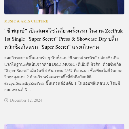
MUSIC & ARTS CULTURE
“ซี พฤกษ์” เปิดสเตจโชว์เดี่ยวครั้งแรก ในงาน ZeePruk
1st Single “Super Secret” Press & Showcase Day ปลื้ม
หนักซิงเกิลแรก “Super Secret” แรงเกินคาด
ยอดวิวทะยานขึ้นแบบรัว ๆ นับตั้งแต่ “ซี พฤกษ์ พานิช” ปล่อยซิงเกิล
แรกในฐานะศิลปินจากค่าย DMD MUSIC (ดีเอ็มดี มิวสิก) ด้วยซิงเกิล
“Super Secret” เมื่อวันที่ 4 ธันวาคม 2567 ที่ผ่านมา ซึ่งเพียงไม่กี่วันยอด
วิวพุ่งสูงแตะ 2 ล้านวิว พร้อมความจึ้งที่ทำถึงกับสถิติ
#SuperSecretByZeePruk ขึ้นเทรนด์อันดับ 1 ในแอปพลิเคชัน X โดยมี
ยอดเทรนด์ X...
December 12, 2024