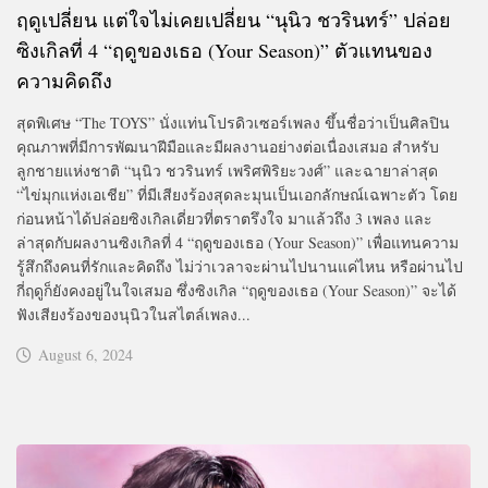
ฤดูเปลี่ยน แต่ใจไม่เคยเปลี่ยน “นุนิว ชวรินทร์” ปล่อย
ซิงเกิลที่ 4 “ฤดูของเธอ (Your Season)” ตัวแทนของ
ความคิดถึง
สุดพิเศษ “The TOYS” นั่งแท่นโปรดิวเซอร์เพลง ขึ้นชื่อว่าเป็นศิลปิน
คุณภาพที่มีการพัฒนาฝีมือและมีผลงานอย่างต่อเนื่องเสมอ สำหรับ
ลูกชายแห่งชาติ “นุนิว ชวรินทร์ เพริศพิริยะวงศ์” และฉายาล่าสุด
“ไข่มุกแห่งเอเชีย” ที่มีเสียงร้องสุดละมุนเป็นเอกลักษณ์เฉพาะตัว โดย
ก่อนหน้าได้ปล่อยซิงเกิลเดี่ยวที่ตราตรึงใจ มาแล้วถึง 3 เพลง และ
ล่าสุดกับผลงานซิงเกิลที่ 4 “ฤดูของเธอ (Your Season)” เพื่อแทนความ
รู้สึกถึงคนที่รักและคิดถึง ไม่ว่าเวลาจะผ่านไปนานแค่ไหน หรือผ่านไป
กี่ฤดูก็ยังคงอยู่ในใจเสมอ ซึ่งซิงเกิล “ฤดูของเธอ (Your Season)” จะได้
ฟังเสียงร้องของนุนิวในสไตล์เพลง...
August 6, 2024