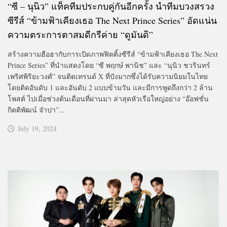
“ซี – นุนิว” แท็คทีมประกบคู่กันอีกครั้ง นำทีมบวงสรวง
ซีรีส์ “ข้ามฟ้าเคียงเธอ The Next Prince Series” อัดแน่น
ความตระการตาสมดีกรีค่าย “ดูมันดิ”
สร้างความฮือฮากับการเปิดภาพฟิตติ้งซีรีส์ “ข้ามฟ้าเคียงเธอ The Next
Prince Series” ที่นำแสดงโดย “ซี พฤกษ์ พานิช” และ “นุนิว ชวรินทร์
เพริศพิริยะวงศ์” จนติดเทรนด์ X ที่ปังมากซึ่งได้รับความนิยมในไทย
โดยติดอันดับ 1 และอันดับ 2 แบบข้ามวัน และมีการพูดถึงกว่า 2 ล้าน
โพสต์ ไปเมื่อช่วงต้นเดือนที่ผ่านมา ล่าสุดหัวเรือใหญ่อย่าง “อ๊อฟชั่น
กิตติพัฒน์ จำปา”...
July 19, 2024