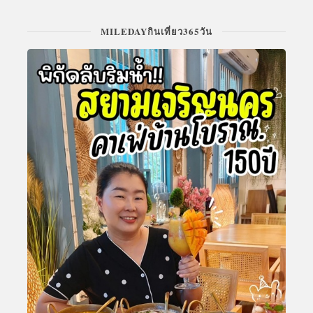
MILEDAYกินเที่ยว365วัน