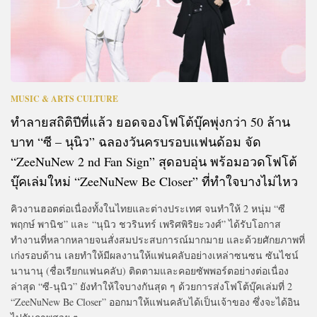
MUSIC & ARTS CULTURE
ทำลายสถิติปีที่แล้ว ยอดจองโฟโต้บุ๊คพุ่งกว่า 50 ล้าน
บาท “ซี – นุนิว” ฉลองวันครบรอบแฟนด้อม จัด
“ZeeNuNew 2 nd Fan Sign” สุดอบอุ่น พร้อมอวดโฟโต้
บุ๊คเล่มใหม่ “ZeeNuNew Be Closer” ที่ทำใจบางไม่ไหว
คิวงานฮอตต่อเนื่องทั้งในไทยและต่างประเทศ จนทำให้ 2 หนุ่ม “ซี
พฤกษ์ พานิช” และ “นุนิว ชวรินทร์ เพริศพิริยะวงศ์” ได้รับโอกาส
ทำงานที่หลากหลายจนสั่งสมประสบการณ์มากมาย และด้วยศักยภาพที่
เก่งรอบด้าน เลยทำให้มีผลงานให้แฟนคลับอย่างเหล่าซนซน ซันไชน์
นานานุ (ชื่อเรียกแฟนคลับ) ติดตามและคอยซัพพอร์ตอย่างต่อเนื่อง
ล่าสุด “ซี-นุนิว” ยังทำให้ใจบางกันสุด ๆ ด้วยการส่งโฟโต้บุ๊คเล่มที่ 2
“ZeeNuNew Be Closer” ออกมาให้แฟนคลับได้เป็นเจ้าของ ซึ่งจะได้อิน