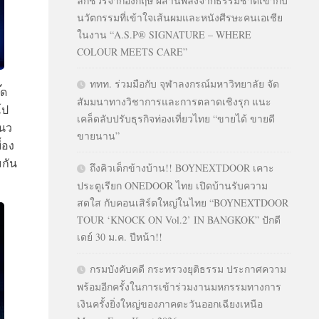
ลักชัวรีจากอังกฤษ ผสานพลังจากธรรมชาติเข้ากับ
นวัตกรรมที่เข้าใจเส้นผมและหนังศีรษะคนเอเชีย
ในงาน “A.S.P® SIGNATURE – WHERE
COLOUR MEETS CARE”
ททท. ร่วมมือกับ จุฬาลงกรณ์มหาวิทยาลัย จัด
๊ด
สัมมนาทางวิชาการและการตลาดเชิงรุก แนะ
โป
เคล็ดลับปรับธุรกิจท่องเที่ยวไทย “ขายได้ ขายดี
แนว
ขายนาน”
ื้อง
มกัน
ถึงคิวเด็กข้างบ้าน!! BOYNEXTDOOR เคาะ
ประตูเรียก ONEDOOR ไทย เปิดบ้านรับความ
สดใส กับคอนเสิร์ตใหญ่ในไทย “BOYNEXTDOOR
TOUR ‘KNOCK ON Vol.2’ IN BANGKOK” ปักดี
เดย์ 30 ม.ค. ปีหน้า!!
กรมบังคับคดี กระทรวงยุติธรรม ประกาศความ
พร้อมอีกครั้งในการเข้าร่วมงานมหกรรมทางการ
เงินครั้งยิ่งใหญ่ของภาคตะวันออกเฉียงเหนือ