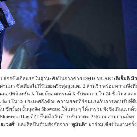
DMD MUSIC (ดีเอ็มดี มิว
ปล่อยซิงเกิลแรกในฐานะศิลปินจากค่าย
ี่ผ่านมา ซึ่งเพียงไม่กี่วันยอดวิวพุ่งสูงแตะ 2 ล้านวิว พร้อมความจึ้งที
 1 ในแอปพลิเคชัน X โดยมียอดเทรนด์ X รับชมภายใน 24 ชั่วโมง และ
e Chart ใน 26 ประเทศอีกด้วย ความฮอตที่ร้อนแรงกับการตอบรับที่ดีเ
น ซีพร้อมขั้นสุดจัด Showcase ให้แฟน ๆ ได้มาร่วมฟังซิงเกิลแรกด้
& Showcase Day
ที่จัดขึ้นเมื่อวันที่ 10 ธันวาคม 2567 ณ สามย่านมิตร
ริยะวงศ์”
“ดูมันดิ”
และศิลปินร่วมสังกัดจาก
มาร่วมเชียร์ในงานครั้งน