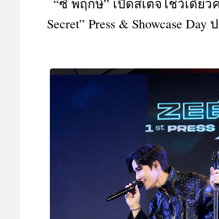
“ซี พฤกษ์” เปิดสเตจโชว์เดี่ยว
A
Secret” Press & Showcase Day ป