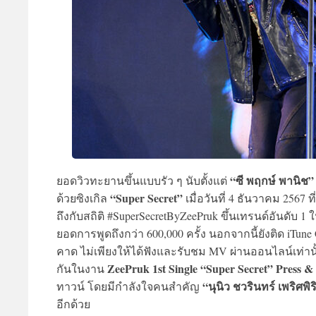
“ซี พฤกษ์ พานิช”
ยอดวิวทะยานขึ้นแบบรัว ๆ นับตั้งแต่
“Super Secret”
ด้วยซิงเกิล
เมื่อวันที่ 4 ธันวาคม 2567 ท
ถึงกับสถิติ #SuperSecretByZeePruk ขึ้นเทรนด์อันดับ
ยอดการพูดถึงกว่า 600,000 ครั้ง นอกจากนี้ยังติด iTun
คาด ไม่เพียงให้ได้ฟังและรับชม MV ผ่านออนไลน์เท่านั้
ZeePruk 1st Single “Super Secret” Press 
กันในงาน
“นุนิว ชวรินทร์ เพริศพิ
ทาวน์ โดยมีกำลังใจคนสำคัญ
อีกด้วย