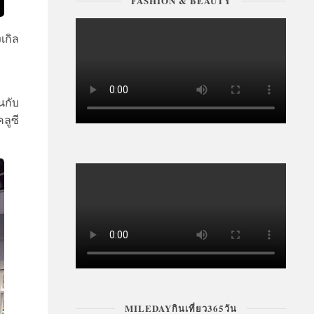
FASHION & BEAUTY
เกิล
นกับ
ลูซี
MILEDAYกินเที่ยว365วัน