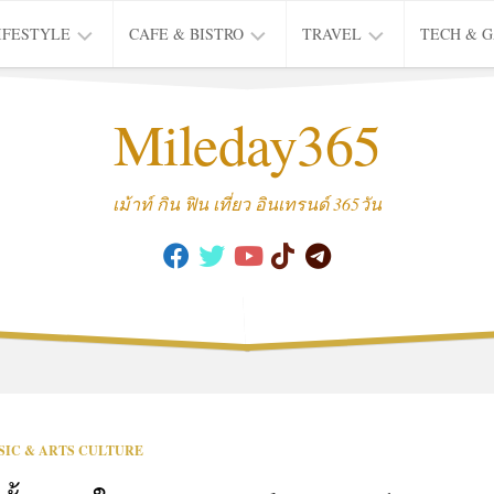
IFESTYLE
CAFE & BISTRO
TRAVEL
TECH & 
IFE
BISTRO
TIEW
Mileday365
HEALTH
THAI
CAFE
HOTEL
INTER
REVIEW
TRIP
เม้าท์ กิน ฟิน เที่ยว อินเทรนด์ 365วัน
MUSIC
&
ARTS
CULTURE
FASHION
&
BEAUTY
MOVIE
SIC & ARTS CULTURE
&
SERIES