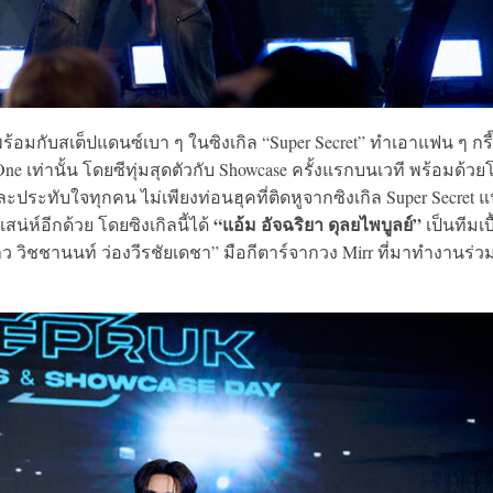
้อมกับสเต็ปแดนซ์เบา ๆ ในซิงเกิล “Super Secret” ทำเอาแฟน ๆ กรี
 One เท่านั้น โดยซีทุ่มสุดตัวกับ Showcase ครั้งแรกบนเวที พร้อมด้วย
บบและประทับใจทุกคน ไม่เพียงท่อนฮุคที่ติดหูจากซิงเกิล Super Secret 
“แอ้ม อัจฉริยา ดุลยไพบูลย์”
สน่ห์อีกด้วย โดยซิงเกิลนี้ได้
เป็นทีมเบ
 วิชชานนท์ ว่องวีรชัยเดชา” มือกีตาร์จากวง Mirr ที่มาทำงานร่ว