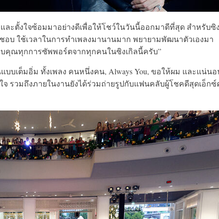
 และตั้งใจซ้อมมาอย่างดีเพื่อให้โชว์ในวันนี้ออกมาดีที่สุด สำหรับซิง
นชื่นชอบ ใช้เวลาในการทำเพลงมานานมาก พยายามพัฒนาตัวเองมา
อบคุณทุกการซัพพอร์ตจากทุกคนในซิงเกิลนี้ครับ”
กันแบบเต็มอิ่ม ทั้งเพลง คนหนึ่งคน, Always You, ขอให้ผม และแน่นอ
ับใจ รวมถึงภายในงานยังได้ร่วมถ่ายรูปกับแฟนคลับผู้โชคดีสุดเอ็กซ์ค