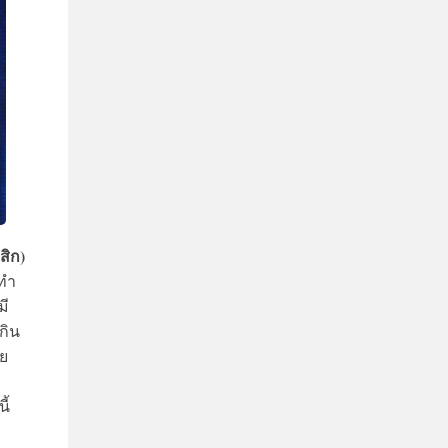
สิก)
่ทำ
มี
กิน
วย
ี้