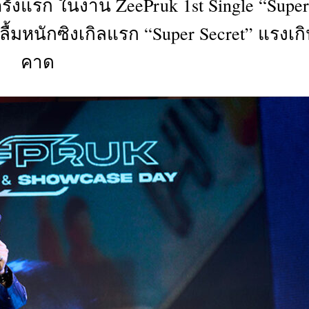
ครั้งแรก ในงาน ZeePruk 1st Single “Super
CTIVITIES
ลื้มหนักซิงเกิลแรก “Super Secret” แรงเก
&
EVENT
คาด
DEAL