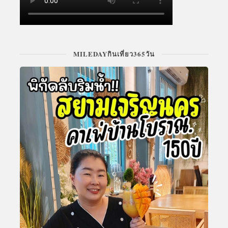
MILEDAYกินเที่ยว365วัน