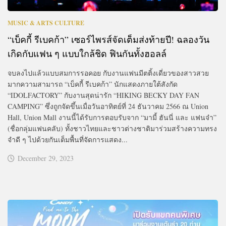
MUSIC & ARTS CULTURE
“เบ็คกี้ รีเบคก้า” เซอร์ไพรส์จัดเต็มส่งท้ายปี! ฉลองวัน
เกิดกับแฟน ๆ แบบใกล้ชิด ฟินกันทั้งฮอลล์
จบลงไปแล้วแบบสมการรอคอย กับงานแฟนมีตติ้งเดี่ยวของสาวสวย
มากความสามารถ “เบ็คกี้ รีเบคก้า” นักแสดงภายใต้สังกัด
“IDOLFACTORY” กับงานสุดน่ารัก “HIKING BECKY DAY FAN
CAMPING” ซึ่งถูกจัดขึ้นเมื่อวันอาทิตย์ที่ 24 ธันวาคม 2566 ณ Union
Hall, Union Mall งานนี้ได้รับการตอบรับจาก “มามี้ ฮันนี่ และ แฟนจ๋า”
(ชื่อกลุ่มแฟนคลับ) ทั้งชาวไทยและชาวต่างชาติมาร่วมสร้างความทรง
จำดี ๆ ไปด้วยกันเต็มพื้นที่จัดการแสดง...
December 29, 2023