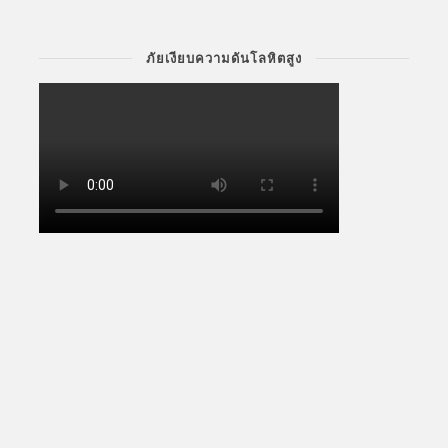
ภัยเงียบความดันโลหิตสูง