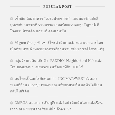
POPULAR POST
เช็คอิน ห้องอาหาร “เปรมประชากร” แลนด์มาร์กหลักสี่
บุฟเฟ่ต์นานาชาติ รวมดาวความอร่อยครบจบทุกสัญชาติ ที่
โรงแรมมิราเคิล แกรนด์ คอนเวนชั่น
Maguro Group ทำเซอร์ไพรส์ เดินเกมส์ลงตลาดอาหารไทย
เปิดตัวแบรนด์ “หลาย”อาหารอีสานร่วมสมัยรสชาติอีสานแท้ๆ
กลุ่มวัธนเวคิน เปิดตัว “PADDIO” Neighborhood Hub แห่ง
ใหม่ของบางนา เฟสแรกแผนพัฒนาที่ดิน 400 ไร่
คนไทยเป็นอะไรกับคนเก่า! “INC MATAWEE” ส่งเพลง
“รอบที่ล้าน (Loop)” เพลงของคนที่พยายามลืม แต่หัวใจยังวน
กลับไปที่เดิม
OMEGA ฉลองการเปิดบูติกแห่งใหม่ เติมเต็มโลกแห่งเรือน
เวลา ณ ICONSIAM ริมแม่น้ำเจ้าพระยา