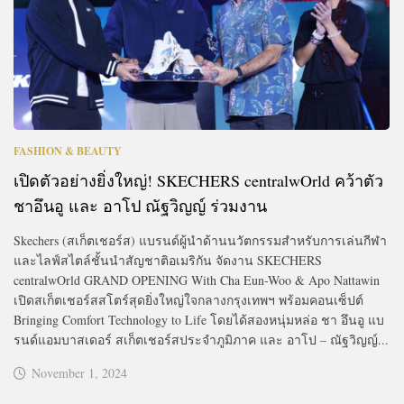
FASHION & BEAUTY
เปิดตัวอย่างยิ่งใหญ่! SKECHERS centralwOrld คว้าตัว
ชาอึนอู และ อาโป ณัฐวิญญ์ ร่วมงาน
Skechers (สเก็ตเชอร์ส) แบรนด์ผู้นำด้านนวัตกรรมสำหรับการเล่นกีฬา
และไลฟ์สไตล์ชั้นนำสัญชาติอเมริกัน จัดงาน SKECHERS
centralwOrld GRAND OPENING With Cha Eun-Woo & Apo Nattawin
เปิดสเก็ตเชอร์สสโตร์สุดยิ่งใหญ่ใจกลางกรุงเทพฯ พร้อมคอนเซ็ปต์
Bringing Comfort Technology to Life โดยได้สองหนุ่มหล่อ ชา อึนอู แบ
รนด์แอมบาสเดอร์ สเก็ตเชอร์สประจำภูมิภาค และ อาโป – ณัฐวิญญ์...
November 1, 2024